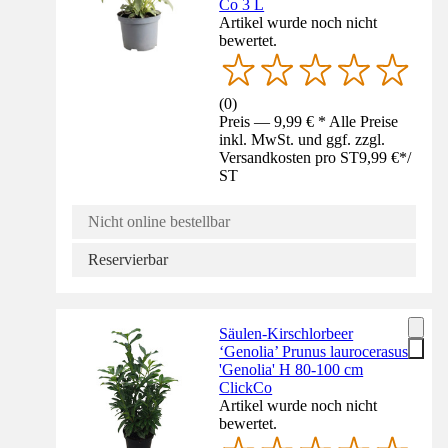
Co 3 L
Artikel wurde noch nicht
bewertet.
(
0
)
Preis — 9,99 € * Alle Preise
inkl. MwSt. und ggf. zzgl.
Versandkosten pro ST
9,99 €
*
/
ST
Nicht online bestellbar
Reservierbar
Säulen-Kirschlorbeer
‘Genolia’ Prunus laurocerasus
'Genolia' H 80-100 cm
ClickCo
Artikel wurde noch nicht
bewertet.