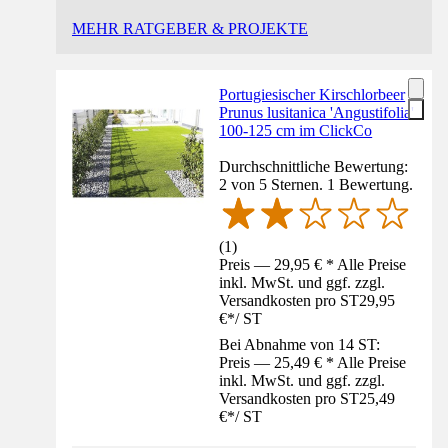
MEHR RATGEBER & PROJEKTE
Portugiesischer Kirschlorbeer
Prunus lusitanica 'Angustifolia'
100-125 cm im ClickCo
Durchschnittliche Bewertung:
2 von 5 Sternen. 1 Bewertung.
(
1
)
Preis — 29,95 € * Alle Preise
inkl. MwSt. und ggf. zzgl.
Versandkosten pro ST
29,95
€
*
/
ST
Bei Abnahme von 14 ST:
Preis — 25,49 € * Alle Preise
inkl. MwSt. und ggf. zzgl.
Versandkosten pro ST
25,49
€
*
/
ST