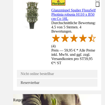
Glanzmispel Spalier FloraSelf
Photinia robusta H110 x B50
cm Co 18L
Durchschnittliche Bewertung:
4.5 von 5 Sternen. 4
Bewertungen.
(
4
)
Preis — 59,95 € * Alle Preise
inkl. MwSt. und ggf. zzgl.
Versandkosten pro ST
59,95
€
*
/
ST
Nicht online bestellbar
Reservierbar
Ratgeber