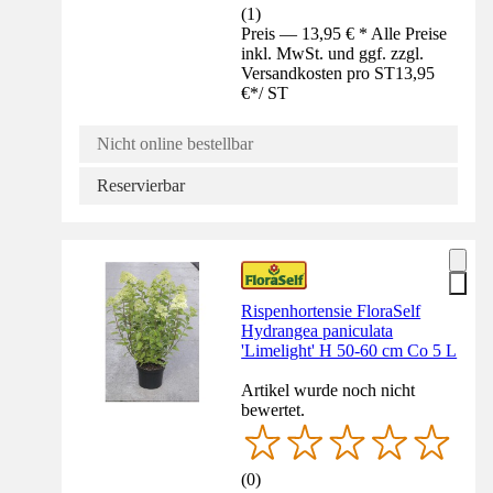
(
1
)
Preis — 13,95 € * Alle Preise
inkl. MwSt. und ggf. zzgl.
Versandkosten pro ST
13,95
€
*
/
ST
Nicht online bestellbar
Reservierbar
Rispenhortensie FloraSelf
Hydrangea paniculata
'Limelight' H 50-60 cm Co 5 L
Artikel wurde noch nicht
bewertet.
(
0
)