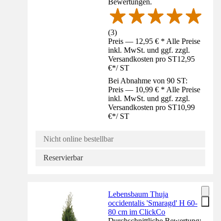
Bewertungen.
(
3
)
Preis — 12,95 € * Alle Preise
inkl. MwSt. und ggf. zzgl.
Versandkosten pro ST
12,95
€
*
/
ST
Bei Abnahme von 90 ST:
Preis — 10,99 € * Alle Preise
inkl. MwSt. und ggf. zzgl.
Versandkosten pro ST
10,99
€
*
/
ST
Nicht online bestellbar
Reservierbar
Lebensbaum Thuja
occidentalis 'Smaragd' H 60-
80 cm im ClickCo
Durchschnittliche Bewertung: