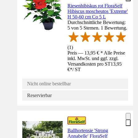
Riesenhibiskus rot FloraSelf
Hibiscus moscheutos 'Extreme'
H 50-60 cm Co 5 L
Durchschnittliche Bewertung:
5 von 5 Sternen. 1 Bewertung.
(
1
)
Preis — 13,95 € * Alle Preise
inkl. MwSt. und ggf. zzgl.
Versandkosten pro ST
13,95
€
*
/
ST
Nicht online bestellbar
Reservierbar
Ballhortensie 'Strong
Annabelle' FloraSelf