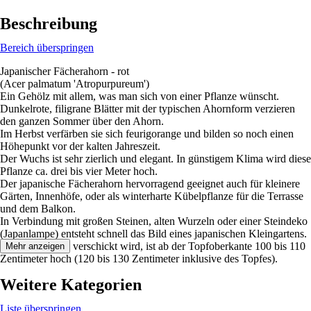
Beschreibung
Bereich überspringen
Japanischer Fächerahorn - rot
(Acer palmatum 'Atropurpureum')
Ein Gehölz mit allem, was man sich von einer Pflanze wünscht.
Dunkelrote, filigrane Blätter mit der typischen Ahornform verzieren
den ganzen Sommer über den Ahorn.
Im Herbst verfärben sie sich feurigorange und bilden so noch einen
Höhepunkt vor der kalten Jahreszeit.
Der Wuchs ist sehr zierlich und elegant. In günstigem Klima wird diese
Pflanze ca. drei bis vier Meter hoch.
Der japanische Fächerahorn hervorragend geeignet auch für kleinere
Gärten, Innenhöfe, oder als winterharte Kübelpflanze für die Terrasse
und dem Balkon.
In Verbindung mit großen Steinen, alten Wurzeln oder einer Steindeko
(Japanlampe) entsteht schnell das Bild eines japanischen Kleingartens.
Die Pflanze, die verschickt wird, ist ab der Topfoberkante 100 bis 110
Mehr anzeigen
Zentimeter hoch (120 bis 130 Zentimeter inklusive des Topfes).
Weitere Kategorien
Liste überspringen