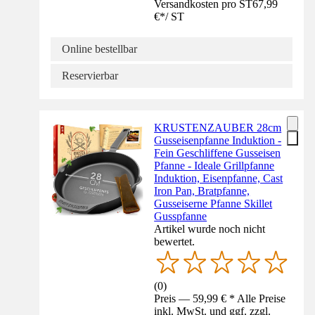
Versandkosten pro ST
67,99
€
*
/
ST
Online bestellbar
Reservierbar
KRUSTENZAUBER 28cm
Gusseisenpfanne Induktion -
Fein Geschliffene Gusseisen
Pfanne - Ideale Grillpfanne
Induktion, Eisenpfanne, Cast
Iron Pan, Bratpfanne,
Gusseiserne Pfanne Skillet
Gusspfanne
Artikel wurde noch nicht
bewertet.
(
0
)
Preis — 59,99 € * Alle Preise
inkl. MwSt. und ggf. zzgl.