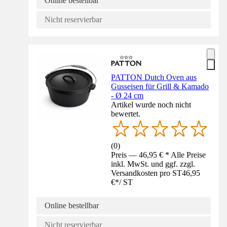
Online bestellbar
Nicht reservierbar
PATTON Dutch Oven aus
Gusseisen für Grill & Kamado
- Ø 24 cm
Artikel wurde noch nicht
bewertet.
(
0
)
Preis — 46,95 € * Alle Preise
inkl. MwSt. und ggf. zzgl.
Versandkosten pro ST
46,95
€
*
/
ST
Online bestellbar
Nicht reservierbar