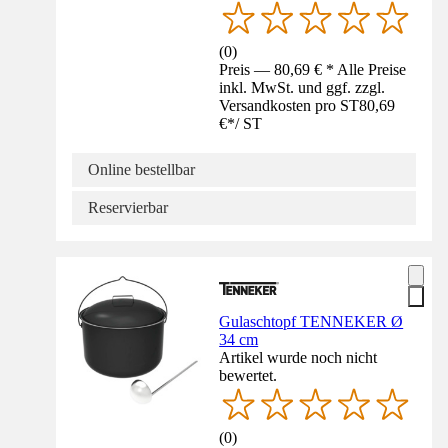
(
0
)
Preis — 80,69 € * Alle Preise
inkl. MwSt. und ggf. zzgl.
Versandkosten pro ST
80,69
€
*
/
ST
Online bestellbar
Reservierbar
Gulaschtopf TENNEKER Ø
34 cm
Artikel wurde noch nicht
bewertet.
(
0
)