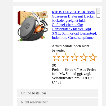
KRUSTENZAUBER 38cm
Gusseisen Bräter mit Deckel
backofengeeignet inkl.
Geflügelschere - 9kg
Gänsebräter - Idealer Topf
XXL, Schmortopf Bratentopf,
Induktion, Gusseisenpfanne
Artikel wurde noch nicht
bewertet.
(
0
)
Preis — 89,99 € * Alle Preise
inkl. MwSt. und ggf. zzgl.
Versandkosten pro ST
89,99
€
*
/
ST
Online bestellbar
Nicht reservierbar