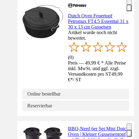
Dutch Oven Feuertopf
Petromax FT4.5 Essential 31 x
30 x 13 cm Gusseisen
Artikel wurde noch nicht
bewertet.
(
0
)
Preis — 49,99 € * Alle Preise
inkl. MwSt. und ggf. zzgl.
Versandkosten pro ST
49,99
€
*
/
ST
Online bestellbar
Reservierbar
BBQ-Nerd 6er Set Mini Dutch
Oven | Kleiner Gusseisentopf