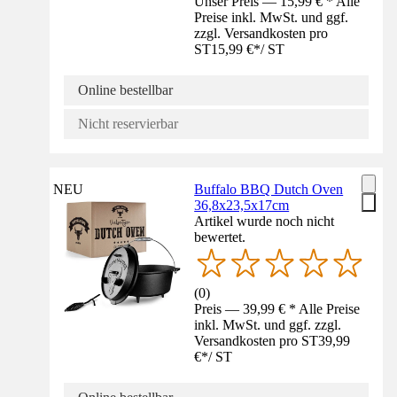
Unser Preis — 15,99 € * Alle
Preise inkl. MwSt. und ggf.
zzgl. Versandkosten pro
ST
15,99 €
*
/
ST
Online bestellbar
Nicht reservierbar
NEU
Buffalo BBQ Dutch Oven
36,8x23,5x17cm
Artikel wurde noch nicht
bewertet.
(
0
)
Preis — 39,99 € * Alle Preise
inkl. MwSt. und ggf. zzgl.
Versandkosten pro ST
39,99
€
*
/
ST