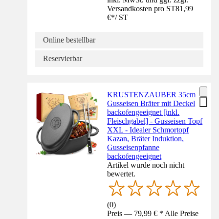
Versandkosten pro ST
81,99
€
*
/
ST
Online bestellbar
Reservierbar
KRUSTENZAUBER 35cm
Gusseisen Bräter mit Deckel
backofengeeignet [inkl.
Fleischgabel] - Gusseisen Topf
XXL - Idealer Schmortopf
Kazan, Bräter Induktion,
Gusseisenpfanne
backofengeeignet
Artikel wurde noch nicht
bewertet.
(
0
)
Preis — 79,99 € * Alle Preise