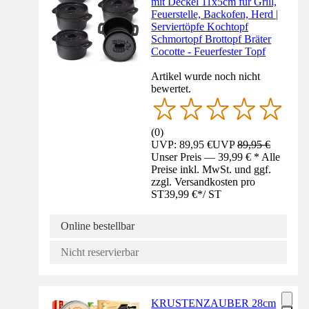
mit Deckel 11x5cm für Grill,
Feuerstelle, Backofen, Herd |
Serviertöpfe Kochtopf
Schmortopf Brottopf Bräter
Cocotte - Feuerfester Topf
Artikel wurde noch nicht
bewertet.
(
0
)
UVP: 89,95 €
UVP
89,95 €
Unser Preis — 39,99 € * Alle
Preise inkl. MwSt. und ggf.
zzgl. Versandkosten pro
ST
39,99 €
*
/
ST
Online bestellbar
Nicht reservierbar
KRUSTENZAUBER 28cm