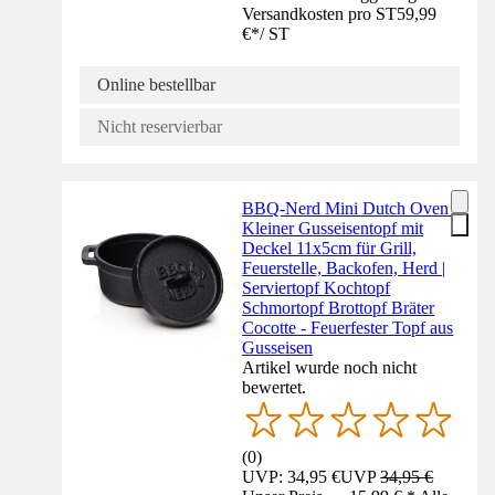
Versandkosten pro ST
59,99
€
*
/
ST
Online bestellbar
Nicht reservierbar
BBQ-Nerd Mini Dutch Oven |
Kleiner Gusseisentopf mit
Deckel 11x5cm für Grill,
Feuerstelle, Backofen, Herd |
Serviertopf Kochtopf
Schmortopf Brottopf Bräter
Cocotte - Feuerfester Topf aus
Gusseisen
Artikel wurde noch nicht
bewertet.
(
0
)
UVP: 34,95 €
UVP
34,95 €