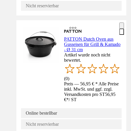
Nicht reservierbar
PATTON Dutch Oven aus
Gusseisen für Grill & Kamado
- Ø 31 cm
Artikel wurde noch nicht
bewertet.
(
0
)
Preis — 56,95 € * Alle Preise
inkl. MwSt. und ggf. zzgl.
Versandkosten pro ST
56,95
€
*
/
ST
Online bestellbar
Nicht reservierbar