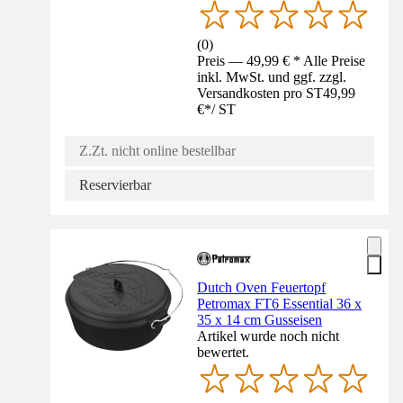
(
0
)
Preis — 49,99 € * Alle Preise
inkl. MwSt. und ggf. zzgl.
Versandkosten pro ST
49,99
€
*
/
ST
Z.Zt. nicht online bestellbar
Reservierbar
Dutch Oven Feuertopf
Petromax FT6 Essential 36 x
35 x 14 cm Gusseisen
Artikel wurde noch nicht
bewertet.