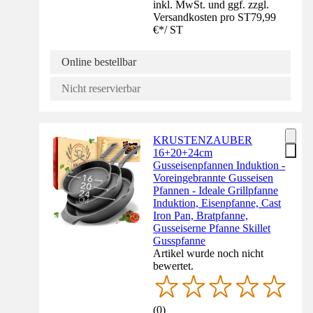
inkl. MwSt. und ggf. zzgl.
Versandkosten pro ST
79,99
€
*
/
ST
Online bestellbar
Nicht reservierbar
KRUSTENZAUBER
16+20+24cm
Gusseisenpfannen Induktion -
Voreingebrannte Gusseisen
Pfannen - Ideale Grillpfanne
Induktion, Eisenpfanne, Cast
Iron Pan, Bratpfanne,
Gusseiserne Pfanne Skillet
Gusspfanne
Artikel wurde noch nicht
bewertet.
(
0
)