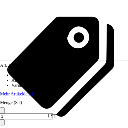
Art.-Nr.
12665847
Material
:
Gusseisen
Ausführung
:
Zubehör
Variante
:
Gusstopf
Mehr Artikeldetails
Menge (ST)
1 ST