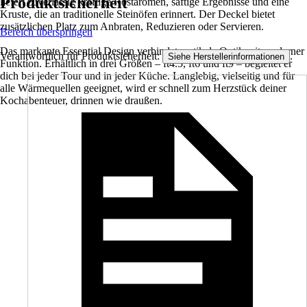
Produktsicherheit
liefert zuverlässig kräftige Röstaromen, saftige Ergebnisse und eine
Kruste, die an traditionelle Steinöfen erinnert. Der Deckel bietet
zusätzlichen Platz zum Anbraten, Reduzieren oder Servieren.
Bereich überspringen
Das markante Essential Design verbindet rustikale Optik mit moderner
Verantwortlich für Produktsicherheit:
.
Siehe Herstellerinformationen
Funktion. Erhältlich in drei Größen – ft4.5, ft6 und ft9 – begleitet er
dich bei jeder Tour und in jeder Küche. Langlebig, vielseitig und für
alle Wärmequellen geeignet, wird er schnell zum Herzstück deiner
Kochabenteuer, drinnen wie draußen.