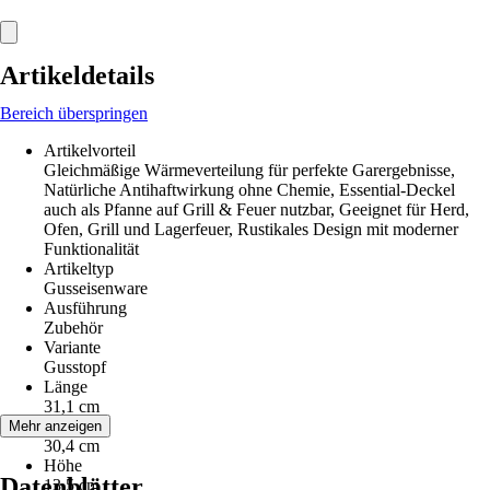
Artikeldetails
Bereich überspringen
Artikelvorteil
Gleichmäßige Wärmeverteilung für perfekte Garergebnisse,
Natürliche Antihaftwirkung ohne Chemie, Essential-Deckel
auch als Pfanne auf Grill & Feuer nutzbar, Geeignet für Herd,
Ofen, Grill und Lagerfeuer, Rustikales Design mit moderner
Funktionalität
Artikeltyp
Gusseisenware
Ausführung
Zubehör
Variante
Gusstopf
Länge
31,1 cm
Breite
Mehr anzeigen
30,4 cm
Höhe
Datenblätter
13,5 cm