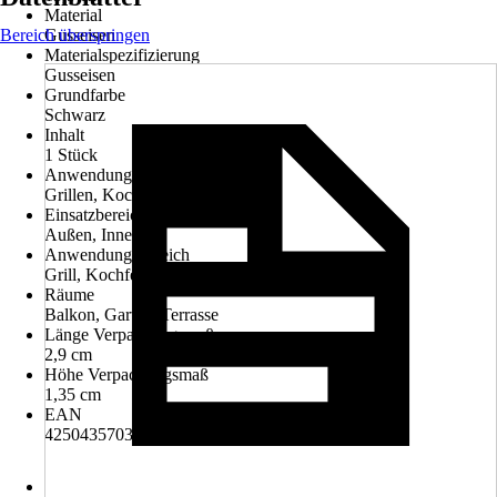
Material
Bereich überspringen
Gusseisen
Materialspezifizierung
Gusseisen
Grundfarbe
Schwarz
Inhalt
1 Stück
Anwendung
Grillen, Kochen, Räuchern
Einsatzbereich
Außen, Innen
Anwendungsbereich
Grill, Kochfeld
Räume
Balkon, Garten, Terrasse
Länge Verpackungsmaß
2,9 cm
Höhe Verpackungsmaß
1,35 cm
EAN
4250435703496