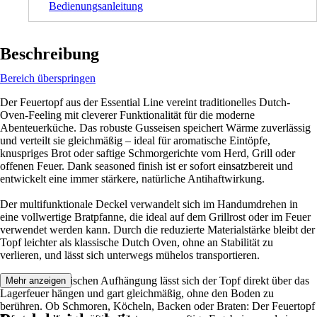
Bedienungsanleitung
Beschreibung
Bereich überspringen
Der Feuertopf aus der Essential Line vereint traditionelles Dutch-
Oven-Feeling mit cleverer Funktionalität für die moderne
Abenteuerküche. Das robuste Gusseisen speichert Wärme zuverlässig
und verteilt sie gleichmäßig – ideal für aromatische Eintöpfe,
knuspriges Brot oder saftige Schmorgerichte vom Herd, Grill oder
offenen Feuer. Dank seasoned finish ist er sofort einsatzbereit und
entwickelt eine immer stärkere, natürliche Antihaftwirkung.
Der multifunktionale Deckel verwandelt sich im Handumdrehen in
eine vollwertige Bratpfanne, die ideal auf dem Grillrost oder im Feuer
verwendet werden kann. Durch die reduzierte Materialstärke bleibt der
Topf leichter als klassische Dutch Oven, ohne an Stabilität zu
verlieren, und lässt sich unterwegs mühelos transportieren.
Mit seiner praktischen Aufhängung lässt sich der Topf direkt über das
Mehr anzeigen
Lagerfeuer hängen und gart gleichmäßig, ohne den Boden zu
berühren. Ob Schmoren, Köcheln, Backen oder Braten: Der Feuertopf