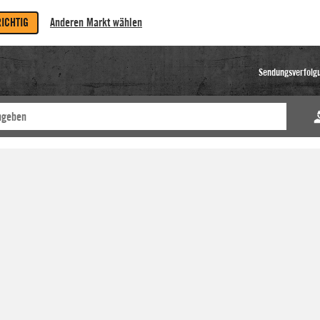
RICHTIG
Anderen Markt wählen
Sendungsverfolg