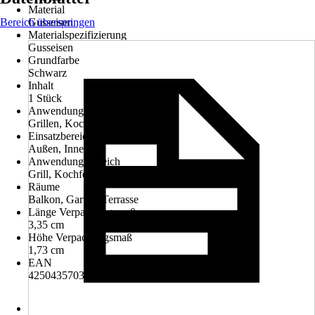
Material
Bereich überspringen
Gusseisen
Materialspezifizierung
Gusseisen
Grundfarbe
Schwarz
Inhalt
1 Stück
Anwendung
Grillen, Kochen, Räuchern
Einsatzbereich
Außen, Innen
Anwendungsbereich
Grill, Kochfeld
Räume
Balkon, Garten, Terrasse
Länge Verpackungsmaß
3,35 cm
Höhe Verpackungsmaß
1,73 cm
EAN
4250435703519