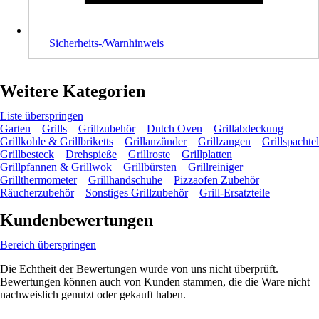
Sicherheits-/Warnhinweis
Weitere Kategorien
Liste überspringen
Garten
Grills
Grillzubehör
Dutch Oven
Grillabdeckung
Grillkohle & Grillbriketts
Grillanzünder
Grillzangen
Grillspachtel
Grillbesteck
Drehspieße
Grillroste
Grillplatten
Grillpfannen & Grillwok
Grillbürsten
Grillreiniger
Grillthermometer
Grillhandschuhe
Pizzaofen Zubehör
Räucherzubehör
Sonstiges Grillzubehör
Grill-Ersatzteile
Kundenbewertungen
Bereich überspringen
Die Echtheit der Bewertungen wurde von uns nicht überprüft.
Bewertungen können auch von Kunden stammen, die die Ware nicht
nachweislich genutzt oder gekauft haben.