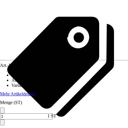
Art.-Nr.
12665844
Material
:
Gusseisen
Ausführung
:
Zubehör
Variante
:
Gusstopf
Mehr Artikeldetails
Menge (ST)
1 ST