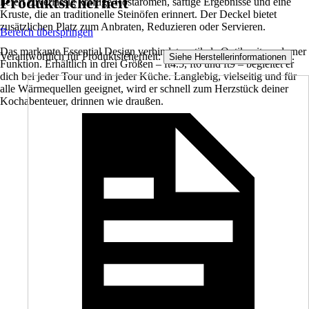
Produktsicherheit
liefert zuverlässig kräftige Röstaromen, saftige Ergebnisse und eine
Kruste, die an traditionelle Steinöfen erinnert. Der Deckel bietet
zusätzlichen Platz zum Anbraten, Reduzieren oder Servieren.
Bereich überspringen
Das markante Essential Design verbindet rustikale Optik mit moderner
Verantwortlich für Produktsicherheit:
.
Siehe Herstellerinformationen
Funktion. Erhältlich in drei Größen – ft4.5, ft6 und ft9 – begleitet er
dich bei jeder Tour und in jeder Küche. Langlebig, vielseitig und für
alle Wärmequellen geeignet, wird er schnell zum Herzstück deiner
Kochabenteuer, drinnen wie draußen.