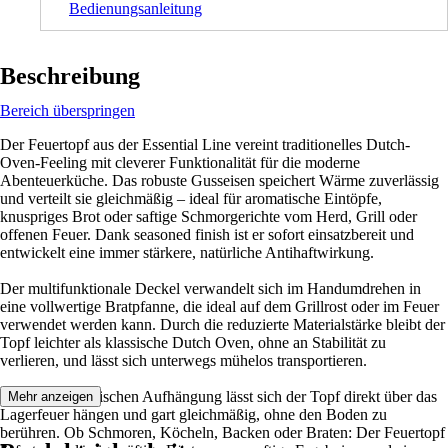
Bedienungsanleitung
Beschreibung
Bereich überspringen
Der Feuertopf aus der Essential Line vereint traditionelles Dutch-
Oven-Feeling mit cleverer Funktionalität für die moderne
Abenteuerküche. Das robuste Gusseisen speichert Wärme zuverlässig
und verteilt sie gleichmäßig – ideal für aromatische Eintöpfe,
knuspriges Brot oder saftige Schmorgerichte vom Herd, Grill oder
offenen Feuer. Dank seasoned finish ist er sofort einsatzbereit und
entwickelt eine immer stärkere, natürliche Antihaftwirkung.
Der multifunktionale Deckel verwandelt sich im Handumdrehen in
eine vollwertige Bratpfanne, die ideal auf dem Grillrost oder im Feuer
verwendet werden kann. Durch die reduzierte Materialstärke bleibt der
Topf leichter als klassische Dutch Oven, ohne an Stabilität zu
verlieren, und lässt sich unterwegs mühelos transportieren.
Mit seiner praktischen Aufhängung lässt sich der Topf direkt über das
Mehr anzeigen
Lagerfeuer hängen und gart gleichmäßig, ohne den Boden zu
berühren. Ob Schmoren, Köcheln, Backen oder Braten: Der Feuertopf