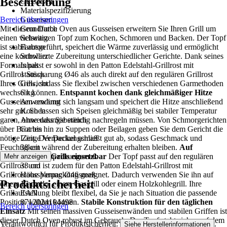
Beschreibung
Gusseisen
Materialspezifizierung
Bereich überspringen
Gusseisen
Mit diesem Dutch Oven aus Gusseisen erweitern Sie Ihren Grill um
Grundfarbe
einen vielseitigen Topf zum Kochen, Schmoren und Backen. Der Topf
Schwarz
ist stabil ausgeführt, speichert die Wärme zuverlässig und ermöglicht
Farbton
eine kontrollierte Zubereitung unterschiedlicher Gerichte. Dank seines
Schwarz
Formats passt er sowohl in den Patton Edelstahl-Grillrost mit
Inhalt
Grillrostaussparung Ø46 als auch direkt auf den regulären Grillrost
1 Stück
Ihres Grills, sodass Sie flexibel zwischen verschiedenen Garmethoden
Gewicht
wechseln können.
6 kg
Entspannt kochen dank gleichmäßiger Hitze
Gusseisen erwärmt sich langsam und speichert die Hitze anschließend
Anwendung
sehr gut. So lassen sich Speisen gleichmäßig bei stabiler Temperatur
Kochen
garen, ohne dass Sie ständig nachregeln müssen. Von Schmorgerichten
Anwendungsbereich
über Brot bis hin zu Suppen oder Beilagen geben Sie dem Gericht die
Garten
nötige Zeit. Der Deckel schließt gut ab, sodass Geschmack und
Länge Verpackungsmaß
Feuchtigkeit während der Zubereitung erhalten bleiben.
38 cm
Auf
verschiedenen Grills einsetzbar
Breite Verpackungsmaß
Der Topf passt auf den regulären
Mehr anzeigen
Grillrost und ist zudem für den Patton Edelstahl-Grillrost mit
33 cm
Grillrostaussparung Ø46 geeignet. Dadurch verwenden Sie ihn auf
Höhe Verpackungsmaß
Produktsicherheit
einem Kamado, einem Gasgrill oder einem Holzkohlegrill. Ihre
17 cm
Grillaufstellung bleibt flexibel, da Sie je nach Situation die passende
EAN
Position wählen können.
8712024104498
Stabile Konstruktion für den täglichen
Bereich überspringen
Einsatz
Mit seinen massiven Gusseisenwänden und stabilen Griffen ist
dieser Dutch Oven robust im Gebrauch. Der Topf steht sicher auf dem
Verantwortlich für Produktsicherheit:
.
Siehe Herstellerinformationen