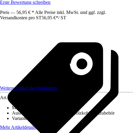
Erste Bewertung schreiben
Preis — 56,95 € * Alle Preise inkl. MwSt. und ggf. zzgl.
Versandkosten pro ST
56,95 €
*
/
ST
Weitere Artikel des Verkäufers
Art.-Nr.
12707792
Material
:
Gusseisen
Ausführung
:
Zubehör Kamado, Holzkohlegrillzubehör
Variante
:
Gusstopf, Grillpfanne
Mehr Artikeldetails