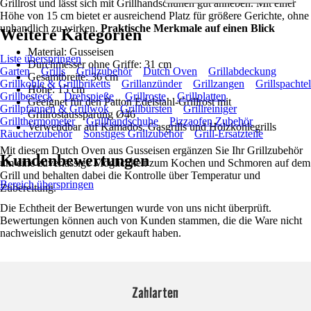
Grillrost und lässt sich mit Grillhandschuhen gut anheben. Mit einer
Höhe von 15 cm bietet er ausreichend Platz für größere Gerichte, ohne
unhandlich zu wirken.
Praktische Merkmale auf einen Blick
Weitere Kategorien
Material: Gusseisen
Liste überspringen
Durchmesser ohne Griffe: 31 cm
Garten
Grills
Grillzubehör
Dutch Oven
Grillabdeckung
Gesamtbreite: 36 cm
Grillkohle & Grillbriketts
Grillanzünder
Grillzangen
Grillspachtel
Höhe: 15 cm
Grillbesteck
Drehspieße
Grillroste
Grillplatten
Geeignet für den Patton Edelstahl-Grillrost mit
Grillpfannen & Grillwok
Grillbürsten
Grillreiniger
Grillrostaussparung Ø46
Grillthermometer
Grillhandschuhe
Pizzaofen Zubehör
Verwendbar auf Kamados, Gasgrills und Holzkohlegrills
Räucherzubehör
Sonstiges Grillzubehör
Grill-Ersatzteile
Mit diesem Dutch Oven aus Gusseisen ergänzen Sie Ihr Grillzubehör
Kundenbewertungen
um eine zuverlässige Möglichkeit zum Kochen und Schmoren auf dem
Grill und behalten dabei die Kontrolle über Temperatur und
Bereich überspringen
Zubereitung.
Die Echtheit der Bewertungen wurde von uns nicht überprüft.
Bewertungen können auch von Kunden stammen, die die Ware nicht
nachweislich genutzt oder gekauft haben.
Zahlarten