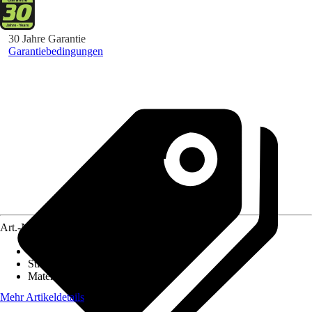
30 Jahre Garantie
Garantiebedingungen
Art.-Nr.
5555397
Verbindung mit Stiel
:
Eingepresst
Stiellänge
:
90 cm
Material Stiel
:
Fiberglas
Mehr Artikeldetails