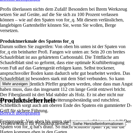
Profis überlassen nichts dem Zufall! Besonders bei Ihrem Werkzeug
setzen Sie auf Geräte, auf die Sie sich zu 100 Prozent verlassen
können – wie auf den Spaten von for_q. Mit diesem verlässlichen,
langlebigen Gartenhelfer können Sie, wenn Sie wollen, Berge
versetzen.
Produktmerkmale des Spatens for_q
Darum sollten Sie zugreifen: Von oben bis unten ist der Spaten von
for_q ein beinharter Profi. Fangen wir unten an: Sein 20 cm breites
Schaufelblatt ist aus gehärtetem Carbonstahl. Die Trittfläche am
Schaufelblatt sind so geformt, dass eine optimale Kraftübertragung
vom Fuß auf das Gartengerät erfolgen kann. Selbst trockener,
anspruchsvoller Boden kann dadurch sehr gut bearbeitet werden. Das
Schaufelblatt ist besonders stark mit dem Stiel verbunden. So kann
beim Graben ordentlich Pfeffer gegeben werden, ohne dass man Angst
Mehr anzeigen
haben muss, dass das insgesamt 112 cm lange Gerät entzwei bricht.
Der Fiberglasstil ist drei Mal stabiler als Holz. Er ist aber nicht nur
Produktsicherheit
extrem robust, sondern auch witterungsbeständig und rutschfest.
Schließlich sorgt auch am oberen Ende des Spatens ein gummierter D-
Griff für sichere Führung.
Bereich überspringen
Festgenagelt: Von oben bis unten stark, strapazierfähig und stabil! Der
Verantwortlich für Produktsicherheit:
.
Siehe Herstellerinformationen
Spaten von for_q hat's drauf. So macht schuften Spaß! Tja, nur die
Harten kommen eben in den Garten.