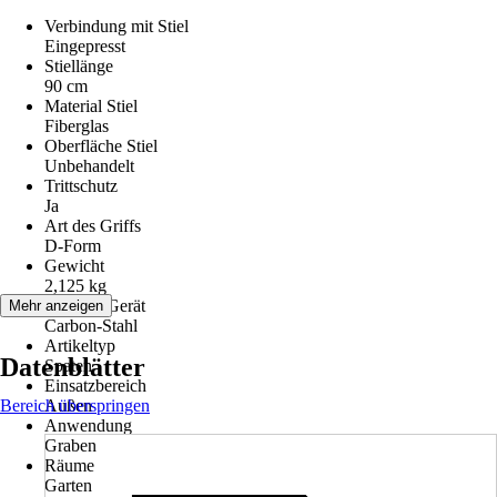
Verbindung mit Stiel
Eingepresst
Stiellänge
90 cm
Material Stiel
Fiberglas
Oberfläche Stiel
Unbehandelt
Trittschutz
Ja
Art des Griffs
D-Form
Gewicht
2,125 kg
Material Gerät
Mehr anzeigen
Carbon-Stahl
Artikeltyp
Datenblätter
Spaten
Einsatzbereich
Bereich überspringen
Außen
Anwendung
Graben
Räume
Garten