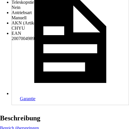
Teleskopstiel
Nein
Antriebsart
Manuell
AKN (Artikelkurznummer)
CHYU
EAN
2007004989780, 2007005465368, 4306517192051
Garantie
Beschreibung
Bereich überspringen