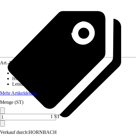
Art.-Nr.
12246641
Schnittbreite
:
43 cm
Höhenverstellung
:
6-fach, Zentral
Leistung
:
1.800 W
Mehr Artikeldetails
Menge (ST)
1 ST
Verkauf durch:
HORNBACH