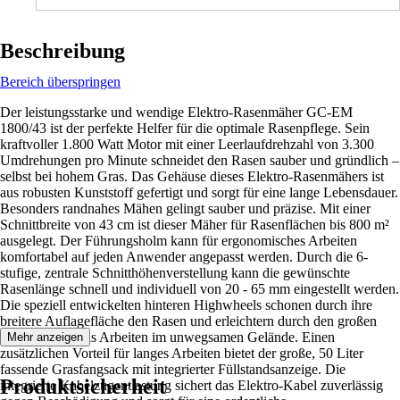
Beschreibung
Bereich überspringen
Der leistungsstarke und wendige Elektro-Rasenmäher GC-EM
1800/43 ist der perfekte Helfer für die optimale Rasenpflege. Sein
kraftvoller 1.800 Watt Motor mit einer Leerlaufdrehzahl von 3.300
Umdrehungen pro Minute schneidet den Rasen sauber und gründlich –
selbst bei hohem Gras. Das Gehäuse dieses Elektro-Rasenmähers ist
aus robusten Kunststoff gefertigt und sorgt für eine lange Lebensdauer.
Besonders randnahes Mähen gelingt sauber und präzise. Mit einer
Schnittbreite von 43 cm ist dieser Mäher für Rasenflächen bis 800 m²
ausgelegt. Der Führungsholm kann für ergonomisches Arbeiten
komfortabel auf jeden Anwender angepasst werden. Durch die 6-
stufige, zentrale Schnitthöhenverstellung kann die gewünschte
Rasenlänge schnell und individuell von 20 - 65 mm eingestellt werden.
Die speziell entwickelten hinteren Highwheels schonen durch ihre
breitere Auflagefläche den Rasen und erleichtern durch den großen
Durchmesser das Arbeiten im unwegsamen Gelände. Einen
Mehr anzeigen
zusätzlichen Vorteil für langes Arbeiten bietet der große, 50 Liter
fassende Grasfangsack mit integrierter Füllstandsanzeige. Die
Produktsicherheit
integrierte Kabelzugentlastung sichert das Elektro-Kabel zuverlässig