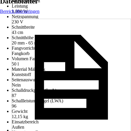
Datenblätter
Nicht erhältlich
Leistung
Bereich überspringen
1.800 W
Netzspannung
230 V
Schnittbreite
43 cm
Schnitthöhe min - max
20 mm - 65 mm
Fangvorrichtung
Fangkorb
Volumen Fangvorrichtung
50 l
Material Mähdeck
Kunststoff
Seitenauswurf
Nein
Schalldruckpegel (LpA)
87
Schallleistungspegel (LWA)
96
Gewicht
12,15 kg
Einsatzbereich
Außen