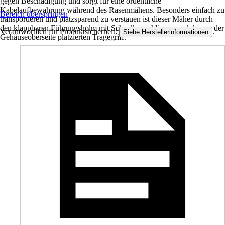
gegen Beschädigung und sorgt für eine ordentliche
Kabelaufbewahrung während des Rasenmähens. Besonders einfach zu
Bereich überspringen
transportieren und platzsparend zu verstauen ist dieser Mäher durch
den klappbaren Führungsholm mit Schnellverschlüssen und den an der
Verantwortlich für Produktsicherheit:
.
Siehe Herstellerinformationen
Gehäuseoberseite platzierten Tragegriff.