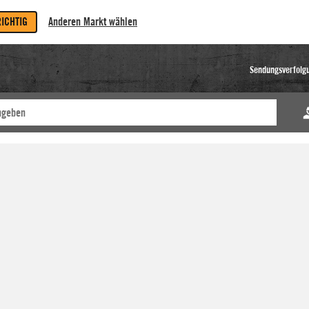
RICHTIG
Anderen Markt wählen
Sendungsverfolg