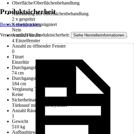
Oberfläche/Oberflächenbehandlung
-
Produktsicherheit
Ausführung der Oberflächenbehandlung
2 x gespritzt
Bereich überspringen
Kesseldruckimprägniert
Nein
Verantwortlich für Produktsicherheit:
.
Anzahl Fenster
Siehe Herstellerinformationen
4 Einzelfenster
Anzahl zu öffnender Fenster
0
Türart
Einzeltür
Durchgangsbreite
74 cm
Durchgangshöhe
184 cm
Verglasung Tür
Keine
Sicherheitsausstattung
Türknauf mit Schließzylinder
Anzahl Räume
1
Gewicht
510 kg
Aufbauhinweis