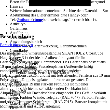
Beton für Fundament, Verankerung Schwelle mit Untergrund
Hinweis
Weitere Informationen entnehmen Sie bitte dem Datenblatt. Zur
Abstimmung des Liefertermines bitte Handy- oder
Telefonnummer angeben, welche tagsüber erreichbar ist.
Aufbauanleitung
Artikeltyp
Gartenhaus
Ausführung
Beschreibung
Gerätehaus
Anwendungsbereich
Bereich überspringen
Gartenmöbel, Gartenwerkzeug, Gartenmaschinen
Grundfarbe
Das moderne und witterungsbeständige SKAN HOLZ CrossCube
Grau
Haus Sydney 3 ist der ideale Aufbewahrungsort für Ihr
Farbton
Gartenwerkzeug und Ihre Gartenmöbel. Das Gartenhaus besteht aus
Telegrau, Schiefer
10 mm starken, farbigen Fassadenplatten (Außenseite farbig
Serienausstattung
endbehandelt) mit einer schiefergrau endbehandelten
Dacheindeckung, Fenster, Unterkonstruktion
Holzrahmenkonstruktion und ist mit feststehenden Fenstern aus 10 mm
Serie
Polycarbonat-Doppelstegplatten in bronze ausgestattet. Die
Sydney
Dachschalung aus 19 mm starkem Profilholz ist mit einer
Dachform
aluminiumbeschichteten, selbstklebenden Dachbahn inkl.
Flachdach
Aluminiumkante als Dachabschluss eingedeckt. Das Gefälle verläuft
Material
nach hinten. Farbton Wände: Telegrau (RAL 7047), Farbton Fenster
Holz
und obere Elemente: Schiefergrau (RAL 7015). Bausatz komplett mit
Materialspezifizierung
Montagematerial und Aufbauanleitung.
Fichte