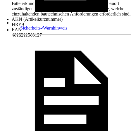
Bitte erkundigen Sie sich vorab bei dem für den Einbauort
zuständigen Bauamt oder der zuständigen Gemeinde, welche
einzuhaltenden bautechnischen Anforderungen erforderlich sind.
AKN (Artikelkurznummer)
HRY9
Sicherheits-/Warnhinweis
EAN
4018211560127