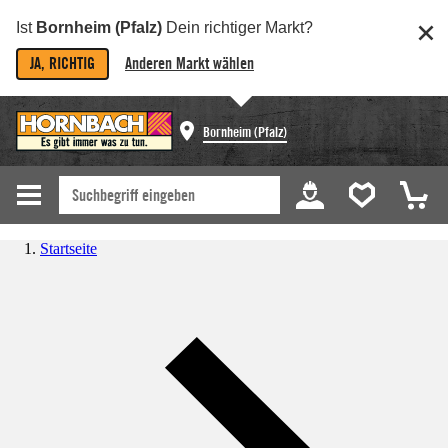
Ist
Bornheim (Pfalz)
Dein richtiger Markt?
JA, RICHTIG
Anderen Markt wählen
Bornheim (Pfalz)
Startseite