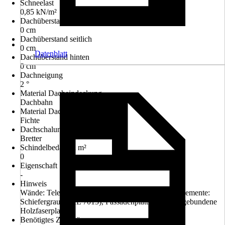
Schneelast
0,85 kN/m²
Dachüberstand vorn
0 cm
Dachüberstand seitlich
0 cm
Datenblatt
Dachüberstand hinten
0 cm
Dachneigung
2 °
Material Dacheindeckung
Dachbahn
Material Dach
Fichte
Dachschalung
Bretter
Schindelbedarf in m²
0
Eigenschaft
-
Hinweis
Wände: Telegrau (RAL 7047), Fenster und obere Elemente:
Schiefergrau (RAL 7015), Fassadenplatten: zementgebundene
Holzfaserplatten
Benötigtes Zubehör