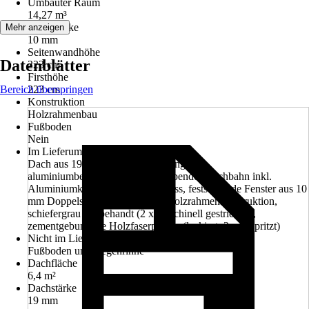
Umbauter Raum
14,27 m³
Wandstärke
Mehr anzeigen
10 mm
Seitenwandhöhe
Datenblätter
223 cm
Firsthöhe
Bereich überspringen
223 cm
Konstruktion
Holzrahmenbau
Fußboden
Nein
Im Lieferumfang enthalten
Dach aus 19 mm Profilholzschalung mit
aluminiumbeschichteter, selbstklebender Dachbahn inkl.
Aluminiumkante als Dachabschluss, feststehende Fenster aus 10
mm Doppelstegplatten, bronze, Holzrahmenkonstruktion,
schiefergrau endbehandt (2 x maschinell gestrichen),
zementgebundene Holzfaserplatten (lackiert, 2 x gespritzt)
Nicht im Lieferumfang enthalten
Fußboden und Regenrinne
Dachfläche
6,4 m²
Dachstärke
19 mm