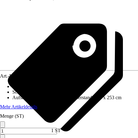
Art.-Nr.
5888884
Wandstärke
:
10 mm
Schneelast
:
0,85 kN/m²
Aufstellmaße B x T ohne Dachüberstand
:
253 x 253 cm
Mehr Artikeldetails
Menge (ST)
1 ST