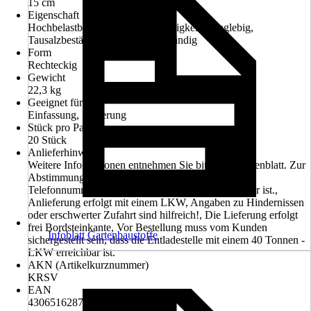
15 cm
Eigenschaft
Hochbelastbar, Hohe Farbbeständigkeit, Langlebig,
Tausalzbeständig, Witterungsbeständig
Form
Rechteckig
Gewicht
22,3 kg
Geeignet für
Einfassung, Sanierung
Stück pro Palette
20 Stück
Anlieferhinweis
Weitere Informationen entnehmen Sie bitte dem Datenblatt. Zur
Abstimmung des Liefertermines bitte Handy- oder
Telefonnummer angeben, welche tagsüber erreichbar ist.,
Anlieferung erfolgt mit einem LKW, Angaben zu Hindernissen
oder erschwerter Zufahrt sind hilfreich!, Die Lieferung erfolgt
frei Bordsteinkante, Vor Bestellung muss vom Kunden
Infoblatt Gartenbaustoffe
sichergestellt sein, dass die Entladestelle mit einem 40 Tonnen -
LKW erreichbar ist.
AKN (Artikelkurznummer)
KRSV
EAN
4306516287826