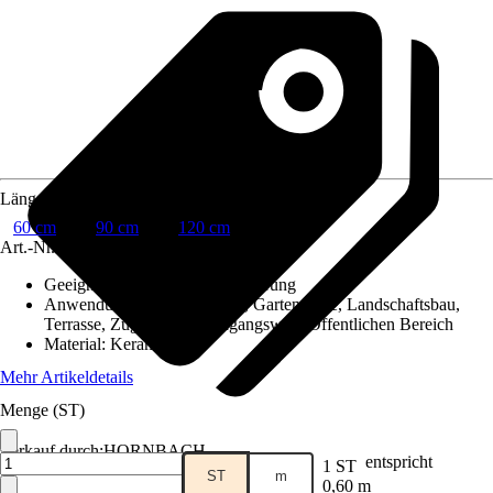
Länge
60 cm
90 cm
120 cm
Art.-Nr.
12022403
Geeignet für
:
Einfassung, Sanierung
Anwendungsbereich
:
Garten, Gartenwege, Landschaftsbau,
Terrasse, Zugangsweg/Eingangsweg, Öffentlichen Bereich
Material
:
Keramik
Mehr Artikeldetails
Menge (ST)
Verkauf durch:
HORNBACH
entspricht
1 ST
ST
m
0,60 m