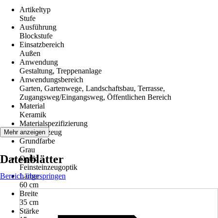
Artikeltyp
Stufe
Ausführung
Blockstufe
Einsatzbereich
Außen
Anwendung
Gestaltung, Treppenanlage
Anwendungsbereich
Garten, Gartenwege, Landschaftsbau, Terrasse,
Zugangsweg/Eingangsweg, Öffentlichen Bereich
Material
Keramik
Materialspezifizierung
Feinsteinzeug
Mehr anzeigen
Grundfarbe
Grau
Datenblätter
Optik
Feinsteinzeugoptik
Bereich überspringen
Länge
60 cm
Breite
35 cm
Stärke