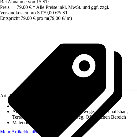
Bei Abnahme von 15 ST:
Preis — 79,00 € * Alle Preise inkl. MwSt. und ggf. zzgl.
Versandkosten pro ST
79,00 €
*
/
ST
Entspricht 79,00 € pro m
(
79,00 €
/
m
)
Art.-Nr.
12285013
Geeignet für
:
Einfassung, Sanierung
Anwendungsbereich
:
Garten, Gartenwege, Landschaftsbau,
Terrasse, Zugangsweg/Eingangsweg, Öffentlichen Bereich
Material
:
Beton
Mehr Artikeldetails