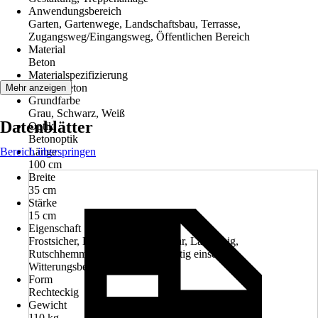
Anwendungsbereich
Garten, Gartenwege, Landschaftsbau, Terrasse,
Zugangsweg/Eingangsweg, Öffentlichen Bereich
Material
Beton
Materialspezifizierung
Normalbeton
Mehr anzeigen
Grundfarbe
Grau, Schwarz, Weiß
Datenblätter
Optik
Betonoptik
Bereich überspringen
Länge
100 cm
Breite
35 cm
Stärke
15 cm
Eigenschaft
Frostsicher, Haltbar, Hochbelastbar, Langlebig,
Rutschhemmend, Trittfest, Vielseitig einsetzbar,
Witterungsbeständig, Ästhetisch
Form
Rechteckig
Gewicht
110 kg