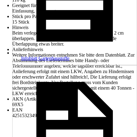
Geeignet für
Einfassung, Sanierung
Stück pro Palette
15 Stück
Hinweis
Beim verlegen beachten, dass die Stufen mindestens 2 cm
überlappen. Die oberste Stufe wird durch die fehlende
Überlappung etwas breiter.
Anlieferhinweis
Weitere Informationen entnehmen Sie bitte dem Datenblatt. Zur
Infoblatt Gartenbaustoffe
Abstimmung des Liefertermines bitte Handy- oder
Telefonnummer angeben, welche tagsüber erreichbar ist.,
Anlieferung erfolgt mit einem LKW, Angaben zu Hindernissen
oder erschwerter Zufahrt sind hilfreich!, Die Lieferung erfolgt
frei Bordsteinkante, Vor Bestellung muss vom Kunden
sichergestellt sein, dass die Entladestelle mit einem 40 Tonnen -
LKW erreichbar ist.
AKN (Artikelkurznummer)
69X5
EAN
4251532349976