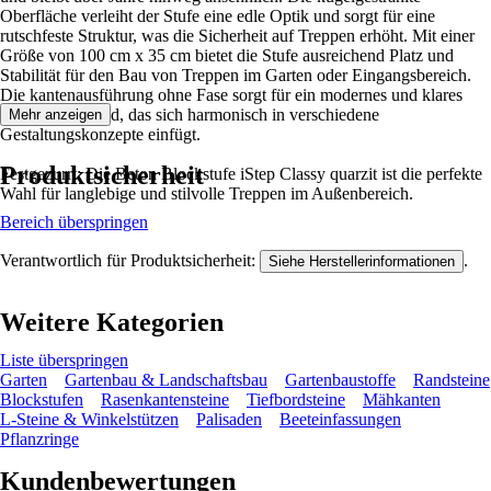
Oberfläche verleiht der Stufe eine edle Optik und sorgt für eine
rutschfeste Struktur, was die Sicherheit auf Treppen erhöht. Mit einer
Größe von 100 cm x 35 cm bietet die Stufe ausreichend Platz und
Stabilität für den Bau von Treppen im Garten oder Eingangsbereich.
Die kantenausführung ohne Fase sorgt für ein modernes und klares
Erscheinungsbild, das sich harmonisch in verschiedene
Mehr anzeigen
Gestaltungskonzepte einfügt.
Produktsicherheit
Festgezurrt: Die Beton Blockstufe iStep Classy quarzit ist die perfekte
Wahl für langlebige und stilvolle Treppen im Außenbereich.
Bereich überspringen
Verantwortlich für Produktsicherheit:
.
Siehe Herstellerinformationen
Weitere Kategorien
Liste überspringen
Garten
Gartenbau & Landschaftsbau
Gartenbaustoffe
Randsteine
Blockstufen
Rasenkantensteine
Tiefbordsteine
Mähkanten
L-Steine & Winkelstützen
Palisaden
Beeteinfassungen
Pflanzringe
Kundenbewertungen