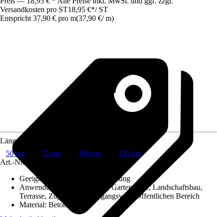
Preis — 18,95 € * Alle Preise inkl. MwSt. und ggf. zzgl.
Versandkosten pro ST
18,95 €
*
/
ST
Entspricht 37,90 € pro m
(
37,90 €
/
m
)
Länge
50 cm
75 cm
100 cm
125 cm
Art.-Nr.
5931071
Geeignet für
:
Einfassung, Sanierung
Anwendungsbereich
:
Garten, Gartenwege, Landschaftsbau,
Terrasse, Zugangsweg/Eingangsweg, Öffentlichen Bereich
Material
:
Beton