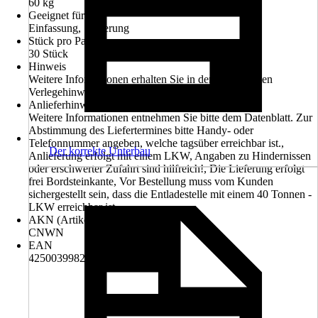
60 kg
Geeignet für
Einfassung, Sanierung
Stück pro Palette
30 Stück
Hinweis
Weitere Informationen erhalten Sie in dem beigefügten
Verlegehinweis oder dem Datenblatt.
Anlieferhinweis
Weitere Informationen entnehmen Sie bitte dem Datenblatt. Zur
Abstimmung des Liefertermines bitte Handy- oder
Telefonnummer angeben, welche tagsüber erreichbar ist.,
Der korrekte Unterbau
Anlieferung erfolgt mit einem LKW, Angaben zu Hindernissen
oder erschwerter Zufahrt sind hilfreich!, Die Lieferung erfolgt
frei Bordsteinkante, Vor Bestellung muss vom Kunden
sichergestellt sein, dass die Entladestelle mit einem 40 Tonnen -
LKW erreichbar ist.
AKN (Artikelkurznummer)
CNWN
EAN
4250039982297