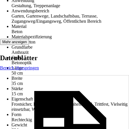
Anwendung
Gestaltung, Treppenanlage
Anwendungsbereich
Garten, Gartenwege, Landschaftsbau, Terrasse,
Zugangsweg/Eingangsweg, Öffentlichen Bereich
Material
Beton
Materialspezifizierung
Normalbeton
Mehr anzeigen
Grundfarbe
Anthrazit
Datenblätter
Optik
Betonoptik
Bereich überspringen
Länge
50 cm
Breite
35 cm
Stärke
15 cm
Eigenschaft
Frostsicher, Hochbelastbar, Rutschhemmend, Trittfest, Vielseitig
einsetzbar, Witterungsbeständig
Form
Rechteckig
Gewicht