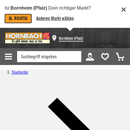
Ist
Bornheim (Pfalz)
Dein richtiger Markt?
JA, RICHTIG
Anderen Markt wählen
Bornheim (Pfalz)
Startseite