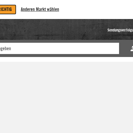
RICHTIG
Anderen Markt wählen
Sendungsverfolg