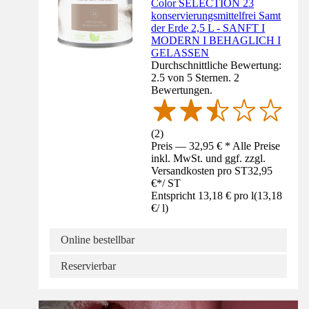
Color SELECTION 23
konservierungsmittelfrei Samt
der Erde 2,5 L - SANFT I
MODERN I BEHAGLICH I
GELASSEN
Durchschnittliche Bewertung:
2.5 von 5 Sternen. 2
Bewertungen.
(
2
)
Preis — 32,95 € * Alle Preise
inkl. MwSt. und ggf. zzgl.
Versandkosten pro ST
32,95
€
*
/
ST
Entspricht 13,18 € pro l
(
13,18
€
/
l
)
Online bestellbar
Reservierbar