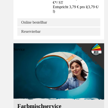
€
*
/
ST
Entspricht 3,79 € pro l
(
3,79 €
/
l
)
Online bestellbar
Reservierbar
Service
Farbmischservice