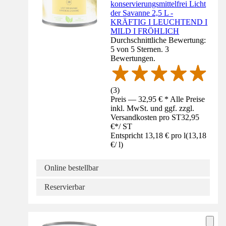
konservierungsmittelfrei Licht
der Savanne 2,5 L -
KRÄFTIG I LEUCHTEND I
MILD I FRÖHLICH
Durchschnittliche Bewertung:
5 von 5 Sternen. 3
Bewertungen.
(
3
)
Preis — 32,95 € * Alle Preise
inkl. MwSt. und ggf. zzgl.
Versandkosten pro ST
32,95
€
*
/
ST
Entspricht 13,18 € pro l
(
13,18
€
/
l
)
Online bestellbar
Reservierbar