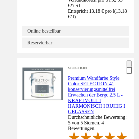
€
*
/
ST
Entspricht 13,18 € pro l
(
13,18
€
/
l
)
Online bestellbar
Reservierbar
Premium Wandfarbe Style
Color SELECTION 41
konservierungsmittelfrei
Erwachen der Berge 2,5 L -
KRAFTVOLL I
HARMONISCH I RUHIG I
GELASSEN
Durchschnittliche Bewertung:
5 von 5 Sternen. 4
Bewertungen.