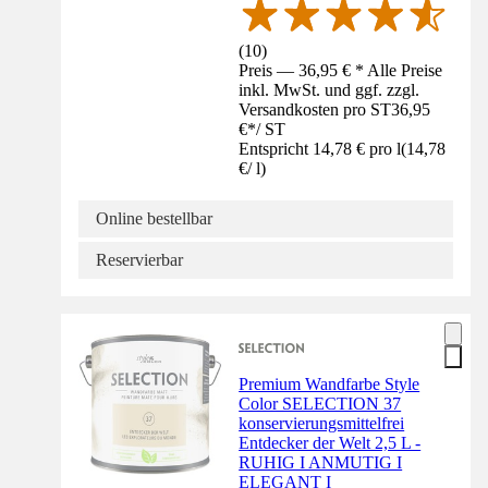
(
10
)
Preis — 36,95 € * Alle Preise
inkl. MwSt. und ggf. zzgl.
Versandkosten pro ST
36,95
€
*
/
ST
Entspricht 14,78 € pro l
(
14,78
€
/
l
)
Online bestellbar
Reservierbar
Premium Wandfarbe Style
Color SELECTION 37
konservierungsmittelfrei
Entdecker der Welt 2,5 L -
RUHIG I ANMUTIG I
ELEGANT I