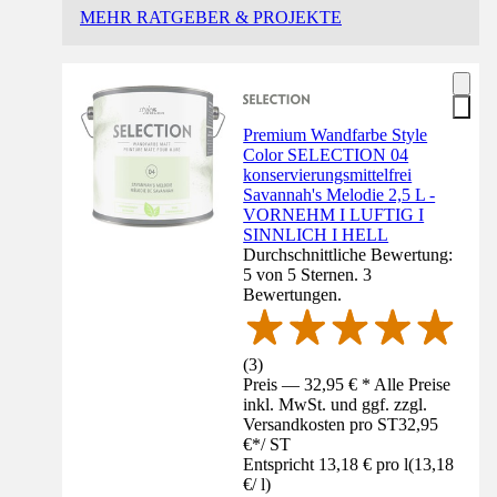
MEHR RATGEBER & PROJEKTE
Premium Wandfarbe Style
Color SELECTION 04
konservierungsmittelfrei
Savannah's Melodie 2,5 L -
VORNEHM I LUFTIG I
SINNLICH I HELL
Durchschnittliche Bewertung:
5 von 5 Sternen. 3
Bewertungen.
(
3
)
Preis — 32,95 € * Alle Preise
inkl. MwSt. und ggf. zzgl.
Versandkosten pro ST
32,95
€
*
/
ST
Entspricht 13,18 € pro l
(
13,18
€
/
l
)