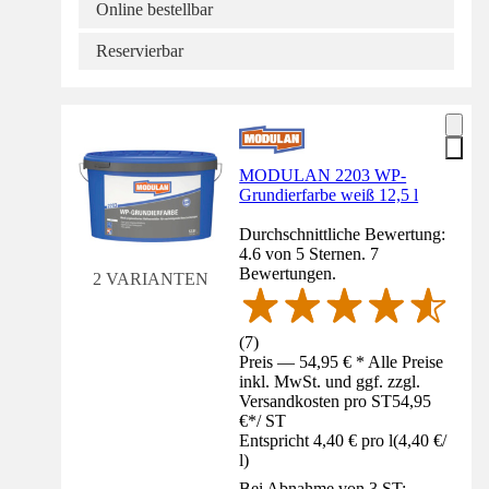
Online bestellbar
Reservierbar
MODULAN 2203 WP-
Grundierfarbe weiß 12,5 l
Durchschnittliche Bewertung:
4.6 von 5 Sternen. 7
Bewertungen.
2 VARIANTEN
(
7
)
Preis — 54,95 € * Alle Preise
inkl. MwSt. und ggf. zzgl.
Versandkosten pro ST
54,95
€
*
/
ST
Entspricht 4,40 € pro l
(
4,40 €
/
l
)
Bei Abnahme von 3 ST: