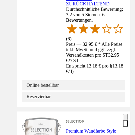
ZURÜCKHALTEND
Durchschnittliche Bewertung:
3.2 von 5 Sternen. 6
Bewertungen.
(
6
)
Preis — 32,95 € * Alle Preise
inkl. MwSt. und ggf. zzgl.
Versandkosten pro ST
32,95
€
*
/
ST
Entspricht 13,18 € pro l
(
13,18
€
/
l
)
Online bestellbar
Reservierbar
Premium Wandfarbe Style