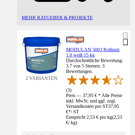
MEHR RATGEBER & PROJEKTE
MODULAN 5003 Rollputz
1.0 weiß 15 kg
Durchschnittliche Bewertung:
3.7 von 5 Sternen. 3
Bewertungen.
2 VARIANTEN
(
3
)
Preis — 37,95 € * Alle Preise
inkl. MwSt. und ggf. zzgl.
Versandkosten pro ST
37,95
€
*
/
ST
Entspricht 2,53 € pro kg
(
2,53
€
/
kg
)