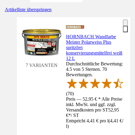
Artikelliste überspringen
HORNBACH Wandfarbe
Meister Polarweiss Plus
spritzfrei
konservierungsmittelfrei weiß
12 L
Durchschnittliche Bewertung:
7 VARIANTEN
4.5 von 5 Sternen. 70
Bewertungen.
(
70
)
Preis — 52,95 € * Alle Preise
inkl. MwSt. und ggf. zzgl.
Versandkosten pro ST
52,95
€
*
/
ST
Entspricht 4,41 € pro l
(
4,41 €
/
l
)