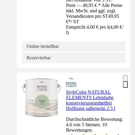
Preis — 49,95 € * Alle Preise
inkl. MwSt. und ggf. zzgl.
Versandkosten pro ST
49,95
€
*
/
ST
Entspricht 4,00 € pro l
(
4,00 €
/
l
)
Online bestellbar
Reservierbar
StyleColor NATURAL
ELEMENTS Lehmfarbe
konservierungsmittelfrei
Hoffnung salbeigrün 2,5 l
Durchschnittliche Bewertung:
4.6 von 5 Sternen. 10
Bewertungen.