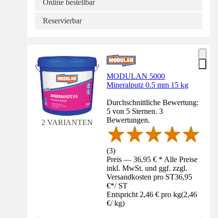
Online bestellbar
Reservierbar
MODULAN 5000
Mineralputz 0.5 mm 15 kg
Durchschnittliche Bewertung:
5 von 5 Sternen. 3
Bewertungen.
2 VARIANTEN
(
3
)
Preis — 36,95 € * Alle Preise
inkl. MwSt. und ggf. zzgl.
Versandkosten pro ST
36,95
€
*
/
ST
Entspricht 2,46 € pro kg
(
2,46
€
/
kg
)