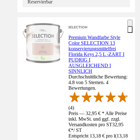
Reservierbar
Premium Wandfarbe Style
Color SELECTION 13
konservierungsmittelfrei
Florida Keys 2,5 L -ZART I
PUDRIG I
AUSGLEICHEND I
SINNLICH
Durchschnittliche Bewertung:
4.8 von 5 Sternen. 4
Bewertungen.
(
4
)
Preis — 32,95 € * Alle Preise
inkl. MwSt. und ggf. zzgl.
Versandkosten pro ST
32,95
€
*
/
ST
Entspricht 13,18 € pro l
(
13,18