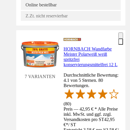
Online bestellbar
Z.Zt. nicht reservierbar
HORNBACH Wandfarbe
Meister Polarweiß weiß
spritzfrei
konservierungsmittelfrei 12 L
Durchschnittliche Bewertung:
7 VARIANTEN
4.1 von 5 Sternen. 80
Bewertungen.
(
80
)
Preis — 42,95 € * Alle Preise
inkl. MwSt. und ggf. zzgl.
Versandkosten pro ST
42,95
€
*
/
ST
Entspricht 3,58 € pro l
(
3,58 €
/