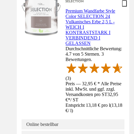
Premium Wandfarbe Style
Color SELECTION 24
Vulkanisches Erbe 2,5 L -
WEICH I
KONTRASTSTARK I
VERBINDEND I
GELASSEN
Durchschnittliche Bewertung:
4.7 von 5 Sternen. 3
Bewertungen.
(
3
)
Preis — 32,95 € * Alle Preise
inkl. MwSt. und ggf. zzgl.
Versandkosten pro ST
32,95
€
*
/
ST
Entspricht 13,18 € pro l
(
13,18
€
/
l
)
Online bestellbar