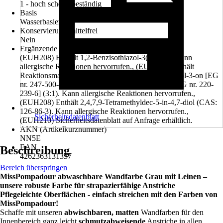
1 - hoch scheuerbeständig
Basis
Wasserbasierend
Konservierungsmittelfrei
Nein
Ergänzende Gefahrenmerkmale (EUH-Sätze)
(EUH208) Enthält 1,2-Benzisothiazol-3(2H)-on. Kann
allergische Reaktionen hervorrufen., (EUH208) Enthält
Reaktionsmasse aus: 5-Chlor-2-methyl-2H-isothiazol-3-on [EG
nr. 247-500-7] und 2-Methyl-2H-isothiazol-3-on [EG nr. 220-
239-6] (3:1). Kann allergische Reaktionen hervorrufen.,
(EUH208) Enthält 2,4,7,9-Tetramethyldec-5-in-4,7-diol (CAS:
126-86-3). Kann allergische Reaktionen hervorrufen.,
Sicherheitsdatenblatt
(EUH210) Sicherheitsdatenblatt auf Anfrage erhältlich.
AKN (Artikelkurznummer)
NN5E
EAN
Beschreibung
4262363131357
Bereich überspringen
MissPompadour abwaschbare Wandfarbe Grau mit Leinen –
unsere robuste Farbe für strapazierfähige Anstriche
Pflegeleichte Oberflächen - einfach streichen mit den Farben von
MissPompadour!
Schaffe mit unseren
abwischbaren, matten
Wandfarben für den
Innenbereich ganz leicht
schmutzabweisende
Anstriche in allen