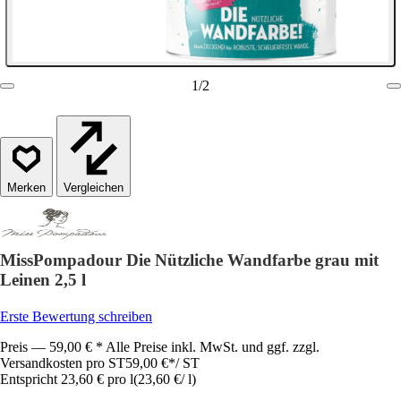
1
/
2
Vergleichen
MissPompadour Die Nützliche Wandfarbe grau mit
Leinen 2,5 l
Erste Bewertung schreiben
Preis — 59,00 € * Alle Preise inkl. MwSt. und ggf. zzgl.
Versandkosten pro ST
59,00 €
*
/
ST
Entspricht 23,60 € pro l
(
23,60 €
/
l
)