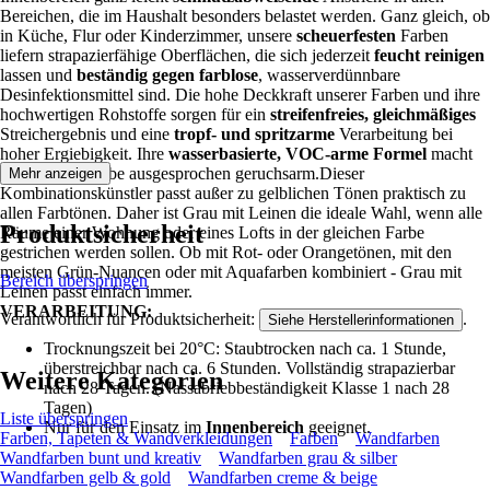
Bereichen, die im Haushalt besonders belastet werden. Ganz gleich, ob
in Küche, Flur oder Kinderzimmer, unsere
scheuerfesten
Farben
liefern strapazierfähige Oberflächen, die sich jederzeit
feucht reinigen
lassen und
beständig gegen farblose
, wasserverdünnbare
Desinfektionsmittel sind. Die hohe Deckkraft unserer Farben und ihre
hochwertigen Rohstoffe sorgen für ein
streifenfreies, gleichmäßiges
Streichergebnis und eine
tropf- und spritzarme
Verarbeitung bei
hoher Ergiebigkeit. Ihre
wasserbasierte, VOC-arme Formel
macht
unsere Wandfarbe ausgesprochen geruchsarm.Dieser
Mehr anzeigen
Kombinationskünstler passt außer zu gelblichen Tönen praktisch zu
allen Farbtönen. Daher ist Grau mit Leinen die ideale Wahl, wenn alle
Produktsicherheit
Räume einer Wohnung oder eines Lofts in der gleichen Farbe
gestrichen werden sollen. Ob mit Rot- oder Orangetönen, mit den
meisten Grün-Nuancen oder mit Aquafarben kombiniert - Grau mit
Bereich überspringen
Leinen passt einfach immer.
VERARBEITUNG:
Verantwortlich für Produktsicherheit:
.
Siehe Herstellerinformationen
Trocknungszeit bei 20°C: Staubtrocken nach ca. 1 Stunde,
überstreichbar nach ca. 6 Stunden. Vollständig strapazierbar
Weitere Kategorien
nach 28 Tagen. (Nassabriebbeständigkeit Klasse 1 nach 28
Tagen)
Liste überspringen
Nur für den Einsatz im
Innenbereich
geeignet.
Farben, Tapeten & Wandverkleidungen
Farben
Wandfarben
Wandfarben bunt und kreativ
Wandfarben grau & silber
Wandfarben gelb & gold
Wandfarben creme & beige