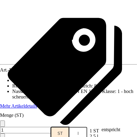
Art.-Nr.
12068660
Deckkraft
:
1 - höchste Deckkraft
Reichweite (ca.) bei einmaligem Anstrich
:
8 m²/l
Nassabriebbeständigkeit nach DIN EN 13300 Klasse
:
1 - hoch
scheuerbeständig
Mehr Artikeldetails
Menge (ST)
entspricht
1 ST
ST
l
2,5 l