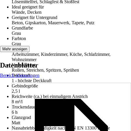
Lösemittelfrei, Schlagfest & Stoßfest
Ideal geeignet für
Wände, Decken
Geeignet für Untergrund
Beton, Gipskarton, Mauerwerk, Tapete, Putz
Grundfarbe
Grau
Farbton
Grau
Räume
Mehr anzeigen
Arbeitszimmer, Kinderzimmer, Küche, Schlafzimmer,
Wohnzimmer
Datenblätter
Verarbeitung
Rollen, Streichen, Spritzen, Sprühen
Bereich überspringen
Deckkraft
1 - höchste Deckkraft
Gebindegröße
2,5 l
Reichweite (ca.) bei einmaligem Anstrich
8 m²/l
Trockendauer ca.
6 h
Glanzgrad
Matt
Nassabriebbeständigkeit nach DIN EN 13300 Klasse