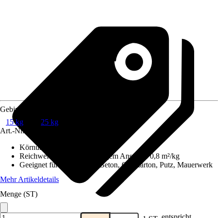
Gebindegröße
15 kg
25 kg
Art.-Nr.
10474871
Körnung
:
0,5 mm
Reichweite (ca.) bei einmaligem Anstrich
:
0,8 m²/kg
Geeignet für Untergrund
:
Beton, Gipskarton, Putz, Mauerwerk
Mehr Artikeldetails
Menge (ST)
entspricht