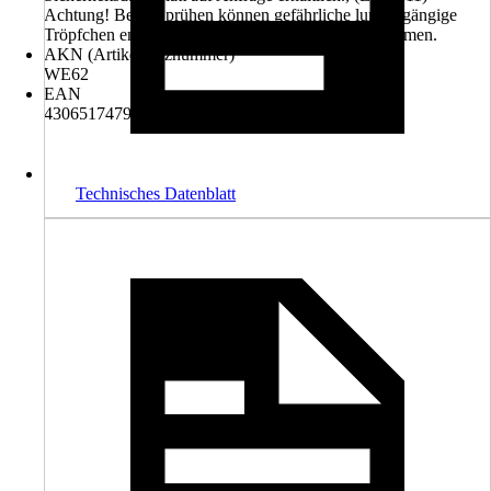
Achtung! Beim Sprühen können gefährliche lungengängige
Tröpfchen entstehen. Aerosol oder Nebel nicht einatmen.
AKN (Artikelkurznummer)
WE62
EAN
4306517479374, 4306517480424
Technisches Datenblatt