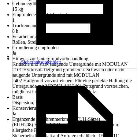
Gebindegröße
15 kg
Empfohlene Anzahl Anstriche
1
Trockendauer ca.
8 h
Verarbeitung
Rollen, Streichen
Grundierung empfohlen
Ja
Hinweis zur Untergrundvorbehandlung
Sicherheitsdatenblatt
Kritische und stark saugende Untergründe mit MODULAN
2101 Hydrosol-Tiefgrund grundieren. Schwach oder nicht
saugende Untergründe sind mit MODULAN
2402 Haftgrund vorzustreichen. Für eine perfekte Haftung die
Untergründe mit MODULAN 2401 Putzgrund vorstreichen,
möglichst im gleichen Farbton wie der Putz.
Basis
Dispersion, Wasserbasierend
Konservierungsmittelfrei
Ja
Ergänzende Gefahrenmerkmale (EUH-Sätze)
(EUH208) Enthält 1,2-Benzisothiazol-3(2H)-on. Kann
allergische Reaktionen hervorrufen., (EUH210)
Sicherheitsdatenblatt auf Anfrage erhältlich., (EUH211)