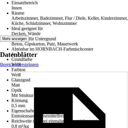
Einsatzbereich
Innen
Räume
Arbeitszimmer, Badezimmer, Flur / Diele, Keller, Kinderzimmer,
Küche, Schlafzimmer, Wohnzimmer
Ideal geeignet für
Decken, Wände
Geeignet für Untergrund
Mehr anzeigen
Beton, Gipskarton, Putz, Mauerwerk
Abtönbar im HORNBACH-Farbmischcenter
Datenblätter
Ja
Grundfarbe
Bereich überspringen
Weiß
Farbton
Weiß
Glanzgrad
Matt
Optik
Mit Struktur
Körnung
0,5 mm
Eigenschaften
Emissionsarm, Lösemittelfrei
Reichweite (ca.) bei einmaligem Anstrich
0,8 m²/kg