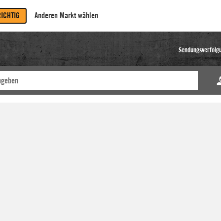
RICHTIG
Anderen Markt wählen
Sendungsverfolg