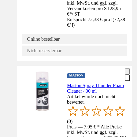
inkl. MwSt. und ggf. zzgl.
Versandkosten pro ST
28,95
€
*
/
ST
Entspricht 72,38 € pro l
(
72,38
€
/
l
)
Online bestellbar
Nicht reservierbar
Maston Spray Thunder Foam
Cleaner 400 ml
Artikel wurde noch nicht
bewertet.
(
0
)
Preis — 7,95 € * Alle Preise
inkl. MwSt. und ggf. zzgl.