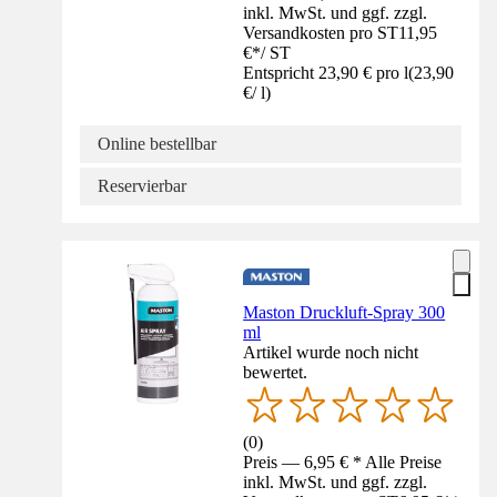
inkl. MwSt. und ggf. zzgl.
Versandkosten pro ST
11,95
€
*
/
ST
Entspricht 23,90 € pro l
(
23,90
€
/
l
)
Online bestellbar
Reservierbar
Maston Druckluft-Spray 300
ml
Artikel wurde noch nicht
bewertet.
(
0
)
Preis — 6,95 € * Alle Preise
inkl. MwSt. und ggf. zzgl.