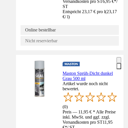
Versandkosten pro ST
6,95 €
*
/
ST
Entspricht 23,17 € pro l
(
23,17
€
/
l
)
Online bestellbar
Nicht reservierbar
Maston Sprüh-Dicht dunkel
Grau 500 ml
Artikel wurde noch nicht
bewertet.
(
0
)
Preis — 11,95 € * Alle Preise
inkl. MwSt. und ggf. zzgl.
Versandkosten pro ST
11,95
€
*
/
ST