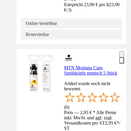
Entspricht 23,90 € pro l
(
23,90
€
/
l
)
Online bestellbar
Reservierbar
MTN Montana Caps
Sprühköpfe gemisch 5 Stück
Artikel wurde noch nicht
bewertet.
(
0
)
Preis — 2,95 € * Alle Preise
inkl. MwSt. und ggf. zzgl.
Versandkosten pro ST
2,95 €
*
/
ST