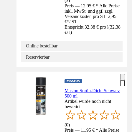
(
3
)
Preis — 12,95 € * Alle Preise
inkl. MwSt. und ggf. zzgl.
Versandkosten pro ST
12,95
€
*
/
ST
Entspricht 32,38 € pro l
(
32,38
€
/
l
)
Online bestellbar
Reservierbar
Maston Sprüh-Dicht Schwarz
500 ml
Artikel wurde noch nicht
bewertet.
(
0
)
Preis — 11,95 € * Alle Preise