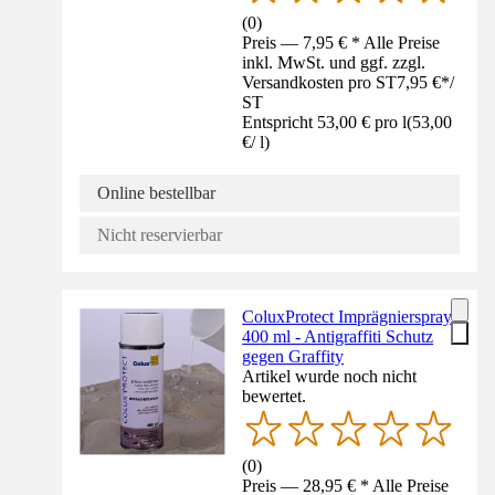
(
0
)
Preis — 7,95 € * Alle Preise
inkl. MwSt. und ggf. zzgl.
Versandkosten pro ST
7,95 €
*
/
ST
Entspricht 53,00 € pro l
(
53,00
€
/
l
)
Online bestellbar
Nicht reservierbar
ColuxProtect Imprägnierspray
400 ml - Antigraffiti Schutz
gegen Graffity
Artikel wurde noch nicht
bewertet.
(
0
)
Preis — 28,95 € * Alle Preise