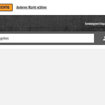
RICHTIG
Anderen Markt wählen
Sendungsverfolg