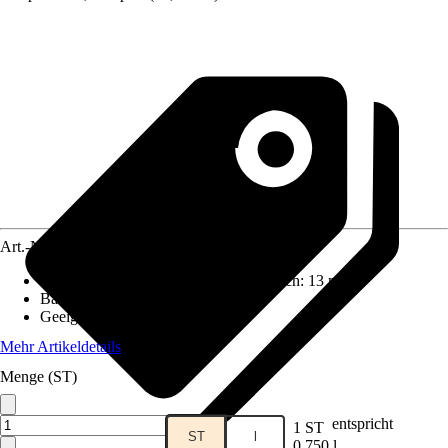
Art.-Nr.
10689864
Reichweite (ca.) bei einmaligem Anstrich
:
13 m²/l
Basis
:
Wasserbasierend
Geeignet für Untergrund
:
Metall
Mehr Artikeldetails
Menge (ST)
entspricht
1 ST
ST
l
0,750 l