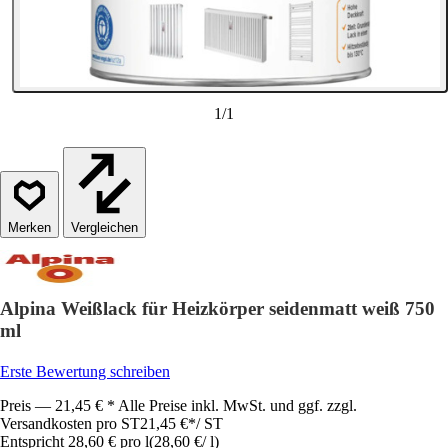
1
/
1
Vergleichen
Alpina Weißlack für Heizkörper seidenmatt weiß 750
ml
Erste Bewertung schreiben
Preis — 21,45 € * Alle Preise inkl. MwSt. und ggf. zzgl.
Versandkosten pro ST
21,45 €
*
/
ST
Entspricht 28,60 € pro l
(
28,60 €
/
l
)