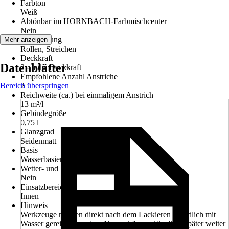
Farbton
Weiß
Abtönbar im HORNBACH-Farbmischcenter
Nein
Verarbeitung
Mehr anzeigen
Rollen, Streichen
Deckkraft
Datenblätter
2 - hohe Deckkraft
Empfohlene Anzahl Anstriche
Bereich überspringen
2
Reichweite (ca.) bei einmaligem Anstrich
13 m²/l
Gebindegröße
0,75 l
Glanzgrad
Seidenmatt
Basis
Wasserbasierend
Wetter- und UV-Beständigkeit
Nein
Einsatzbereich
Innen
Hinweis
Werkzeuge müssen direkt nach dem Lackieren gründlich mit
Wasser gereinigt werden. Nur so können Sie diese später weiter