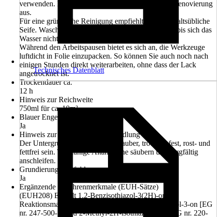
verwenden. Das zahlt sich schon bei der nächsten Renovierung
aus.
Für eine gründliche Reinigung empfiehlt sich haushaltsübliche
Seife. Waschen Sie Pinsel, Roller, Bürsten etc. aus, bis sich das
Wasser nicht mehr verfärbt.
Während den Arbeitspausen bietet es sich an, die Werkzeuge
luftdicht in Folie einzupacken. So können Sie auch noch nach
einigen Stunden direkt weiterarbeiten, ohne dass der Lack
Technisches Datenblatt
angetrocknet ist.
Trockendauer ca.
12 h
Hinweis zur Reichweite
750ml für ca. 10m²
Blauer Engel
Ja
Hinweis zur Untergrundvorbehandlung
Der Untergrund muss tragfähig, sauber, trocken, fest, rost- und
fettfrei sein. Tragfähige Altanstriche säubern und sorgfältig
anschleifen.
Grundierung empfohlen
Ja
Ergänzende Gefahrenmerkmale (EUH-Sätze)
(EUH208) Enthält 1,2-Benzisothiazol-3(2H)-on,
Reaktionsmasse aus: 5-Chlor-2-methyl-2H-isothiazol-3-on [EG
nr. 247-500-7] und 2-Methyl-2H-isothiazol-3-on [EG nr. 220-