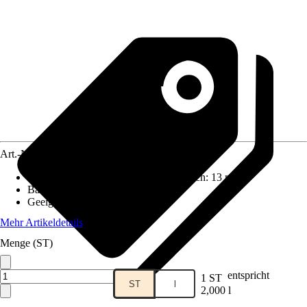
Art.-Nr.
10689735
Reichweite (ca.) bei einmaligem Anstrich
:
13 m²/l
Basis
:
Wasserbasierend
Geeignet für Untergrund
:
Metall
Mehr Artikeldetails
Menge (ST)
entspricht
1 ST
ST
l
2,000 l