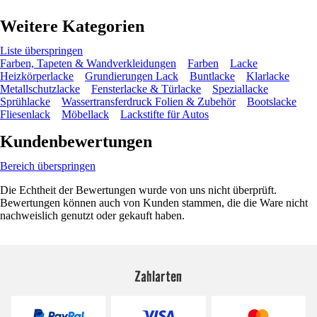
Weitere Kategorien
Liste überspringen
Farben, Tapeten & Wandverkleidungen
Farben
Lacke
Heizkörperlacke
Grundierungen Lack
Buntlacke
Klarlacke
Metallschutzlacke
Fensterlacke & Türlacke
Speziallacke
Sprühlacke
Wassertransferdruck Folien & Zubehör
Bootslacke
Fliesenlack
Möbellack
Lackstifte für Autos
Kundenbewertungen
Bereich überspringen
Die Echtheit der Bewertungen wurde von uns nicht überprüft.
Bewertungen können auch von Kunden stammen, die die Ware nicht
nachweislich genutzt oder gekauft haben.
Zahlarten