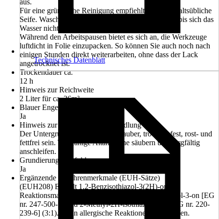
aus.
Für eine gründliche Reinigung empfiehlt sich haushaltsübliche
Seife. Waschen Sie Pinsel, Roller, Bürsten etc. aus, bis sich das
Wasser nicht mehr verfärbt.
Während den Arbeitspausen bietet es sich an, die Werkzeuge
luftdicht in Folie einzupacken. So können Sie auch noch nach
einigen Stunden direkt weiterarbeiten, ohne dass der Lack
Technisches Datenblatt
angetrocknet ist.
Trockendauer ca.
12 h
Hinweis zur Reichweite
2 Liter für ca. 26m²
Blauer Engel
Ja
Hinweis zur Untergrundvorbehandlung
Der Untergrund muss tragfähig, sauber, trocken, fest, rost- und
fettfrei sein. Tragfähige Altanstriche säubern und sorgfältig
anschleifen.
Grundierung empfohlen
Ja
Ergänzende Gefahrenmerkmale (EUH-Sätze)
(EUH208) Enthält 1,2-Benzisothiazol-3(2H)-on,
Reaktionsmasse aus: 5-Chlor-2-methyl-2H-isothiazol-3-on [EG
nr. 247-500-7] und 2-Methyl-2H-isothiazol-3-on [EG nr. 220-
239-6] (3:1). Kann allergische Reaktionen hervorrufen.