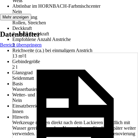
Weiß
Abtönbar im HORNBACH-Farbmischcenter
Nein
Verarbeitung
Mehr anzeigen
Rollen, Streichen
Deckkraft
Datenblätter
2 - hohe Deckkraft
Empfohlene Anzahl Anstriche
Bereich überspringen
2
Reichweite (ca.) bei einmaligem Anstrich
13 m²/l
Gebindegröße
2 l
Glanzgrad
Seidenmatt
Basis
Wasserbasierend
Wetter- und UV-Beständigkeit
Nein
Einsatzbereich
Innen
Hinweis
Werkzeuge müssen direkt nach dem Lackieren gründlich mit
Wasser gereinigt werden. Nur so können Sie diese später weiter
verwenden. Das zahlt sich schon bei der nächsten Renovierung