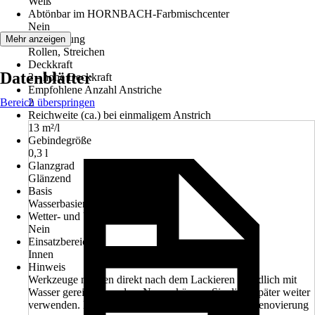
Weiß
Abtönbar im HORNBACH-Farbmischcenter
Nein
Verarbeitung
Mehr anzeigen
Rollen, Streichen
Deckkraft
Datenblätter
2 - hohe Deckkraft
Empfohlene Anzahl Anstriche
Bereich überspringen
2
Reichweite (ca.) bei einmaligem Anstrich
13 m²/l
Gebindegröße
0,3 l
Glanzgrad
Glänzend
Basis
Wasserbasierend
Wetter- und UV-Beständigkeit
Nein
Einsatzbereich
Innen
Hinweis
Werkzeuge müssen direkt nach dem Lackieren gründlich mit
Wasser gereinigt werden. Nur so können Sie diese später weiter
verwenden. Das zahlt sich schon bei der nächsten Renovierung