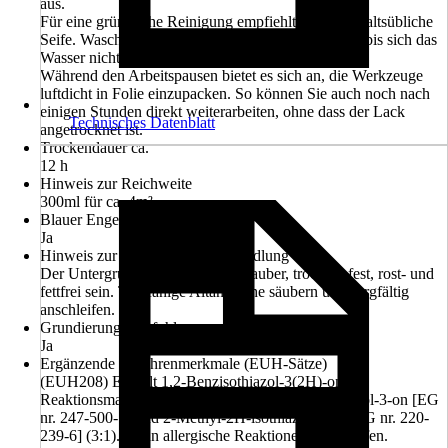
aus.
Für eine gründliche Reinigung empfiehlt sich haushaltsübliche
Seife. Waschen Sie Pinsel, Roller, Bürsten etc. aus, bis sich das
Wasser nicht mehr verfärbt.
Während den Arbeitspausen bietet es sich an, die Werkzeuge
luftdicht in Folie einzupacken. So können Sie auch noch nach
einigen Stunden direkt weiterarbeiten, ohne dass der Lack
Technisches Datenblatt
angetrocknet ist.
Trockendauer ca.
12 h
Hinweis zur Reichweite
300ml für ca. 4m²
Blauer Engel
Ja
Hinweis zur Untergrundvorbehandlung
Der Untergrund muss tragfähig, sauber, trocken, fest, rost- und
fettfrei sein. Tragfähige Altanstriche säubern und sorgfältig
anschleifen.
Grundierung empfohlen
Ja
Ergänzende Gefahrenmerkmale (EUH-Sätze)
(EUH208) Enthält 1,2-Benzisothiazol-3(2H)-on,
Reaktionsmasse aus: 5-Chlor-2-methyl-2H-isothiazol-3-on [EG
nr. 247-500-7] und 2-Methyl-2H-isothiazol-3-on [EG nr. 220-
239-6] (3:1). Kann allergische Reaktionen hervorrufen.