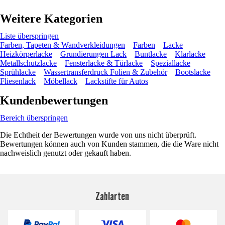
Weitere Kategorien
Liste überspringen
Farben, Tapeten & Wandverkleidungen
Farben
Lacke
Heizkörperlacke
Grundierungen Lack
Buntlacke
Klarlacke
Metallschutzlacke
Fensterlacke & Türlacke
Speziallacke
Sprühlacke
Wassertransferdruck Folien & Zubehör
Bootslacke
Fliesenlack
Möbellack
Lackstifte für Autos
Kundenbewertungen
Bereich überspringen
Die Echtheit der Bewertungen wurde von uns nicht überprüft.
Bewertungen können auch von Kunden stammen, die die Ware nicht
nachweislich genutzt oder gekauft haben.
Zahlarten