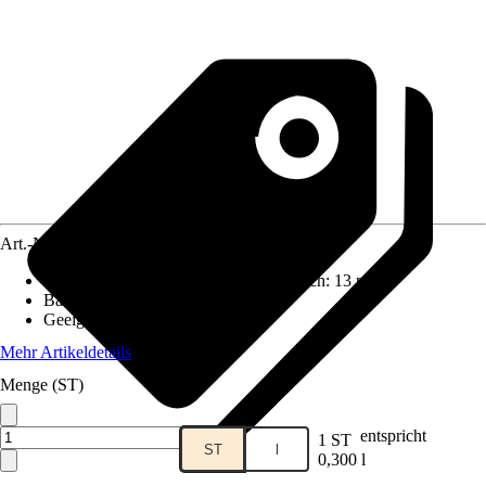
Art.-Nr.
10689866
Reichweite (ca.) bei einmaligem Anstrich
:
13 m²/l
Basis
:
Wasserbasierend
Geeignet für Untergrund
:
Metall
Mehr Artikeldetails
Menge (ST)
entspricht
1 ST
ST
l
0,300 l