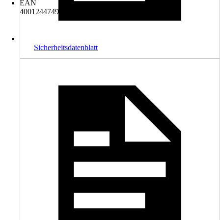
EAN
4001244749584
Sicherheitsdatenblatt