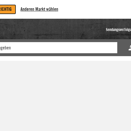
RICHTIG
Anderen Markt wählen
Sendungsverfolg