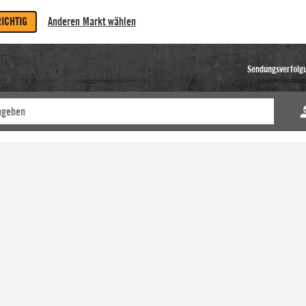
RICHTIG
Anderen Markt wählen
Sendungsverfolg