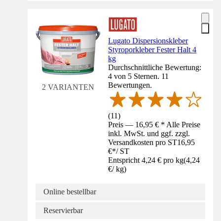
Lugato Dispersionskleber
Styroporkleber Fester Halt 4
kg
Durchschnittliche Bewertung:
4 von 5 Sternen. 11
Bewertungen.
2 VARIANTEN
(
11
)
Preis — 16,95 € * Alle Preise
inkl. MwSt. und ggf. zzgl.
Versandkosten pro ST
16,95
€
*
/
ST
Entspricht 4,24 € pro kg
(
4,24
€
/
kg
)
Online bestellbar
Reservierbar