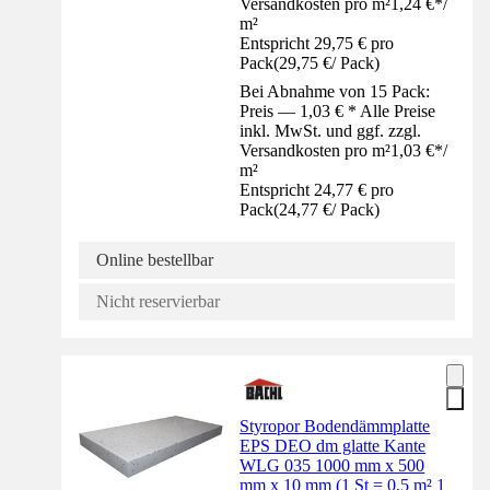
Versandkosten pro m²
1,24 €
*
/
m²
Entspricht 29,75 € pro
Pack
(
29,75 €
/
Pack
)
Bei Abnahme von 15 Pack:
Preis — 1,03 € * Alle Preise
inkl. MwSt. und ggf. zzgl.
Versandkosten pro m²
1,03 €
*
/
m²
Entspricht 24,77 € pro
Pack
(
24,77 €
/
Pack
)
Online bestellbar
Nicht reservierbar
Styropor Bodendämmplatte
EPS DEO dm glatte Kante
WLG 035 1000 mm x 500
mm x 10 mm (1 St = 0,5 m² 1