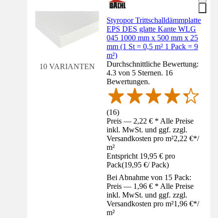
Styropor Trittschalldämmplatte
EPS DES glatte Kante WLG
045 1000 mm x 500 mm x 25
mm (1 St = 0,5 m² 1 Pack = 9
m²)
Durchschnittliche Bewertung:
10 VARIANTEN
4.3 von 5 Sternen. 16
Bewertungen.
(
16
)
Preis — 2,22 € * Alle Preise
inkl. MwSt. und ggf. zzgl.
Versandkosten pro m²
2,22 €
*
/
m²
Entspricht 19,95 € pro
Pack
(
19,95 €
/
Pack
)
Bei Abnahme von 15 Pack:
Preis — 1,96 € * Alle Preise
inkl. MwSt. und ggf. zzgl.
Versandkosten pro m²
1,96 €
*
/
m²