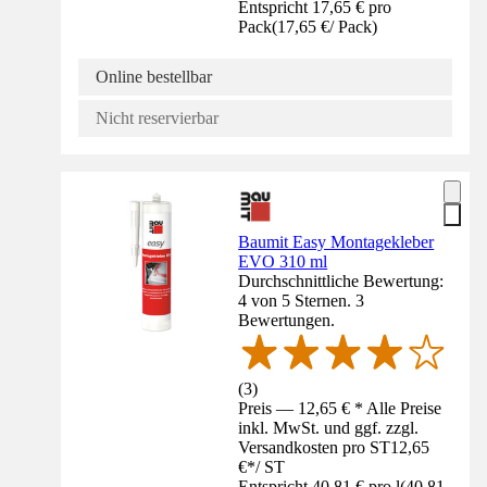
Entspricht 17,65 € pro
Pack
(
17,65 €
/
Pack
)
Online bestellbar
Nicht reservierbar
Baumit Easy Montagekleber
EVO 310 ml
Durchschnittliche Bewertung:
4 von 5 Sternen. 3
Bewertungen.
(
3
)
Preis — 12,65 € * Alle Preise
inkl. MwSt. und ggf. zzgl.
Versandkosten pro ST
12,65
€
*
/
ST
Entspricht 40,81 € pro l
(
40,81