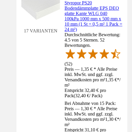
Styropor PS20
Bodendämmplatte EPS DEO
glatte Kante WLG 040
100kPa 1000 mm x 500 mm x
10 mm (1 St = 0,5 m² 1 Pack =
24 m²)
17 VARIANTEN
Durchschnittliche Bewertung:
4.5 von 5 Sternen. 52
Bewertungen.
(
52
)
Preis — 1,35 € * Alle Preise
inkl. MwSt. und ggf. zzgl.
Versandkosten pro m²
1,35 €
*
/
m²
Entspricht 32,40 € pro
Pack
(
32,40 €
/
Pack
)
Bei Abnahme von 15 Pack:
Preis — 1,30 € * Alle Preise
inkl. MwSt. und ggf. zzgl.
Versandkosten pro m²
1,30 €
*
/
m²
Entspricht 31,10 € pro