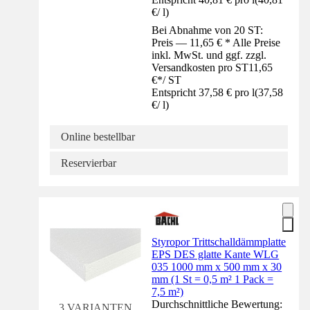
€
/
l
)
Bei Abnahme von 20 ST:
Preis — 11,65 € * Alle Preise
inkl. MwSt. und ggf. zzgl.
Versandkosten pro ST
11,65
€
*
/
ST
Entspricht 37,58 € pro l
(
37,58
€
/
l
)
Online bestellbar
Reservierbar
Styropor Trittschalldämmplatte
EPS DES glatte Kante WLG
035 1000 mm x 500 mm x 30
mm (1 St = 0,5 m² 1 Pack =
7,5 m²)
Durchschnittliche Bewertung:
3 VARIANTEN