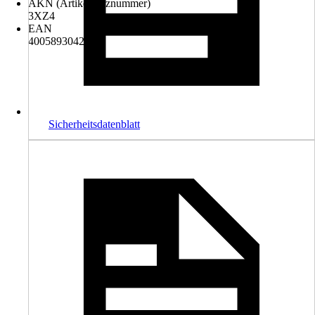
AKN (Artikelkurznummer)
3XZ4
EAN
4005893042126
Sicherheitsdatenblatt