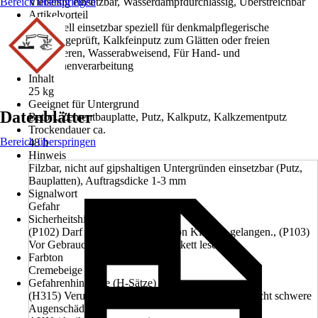
Bereich überspringen
Vielseitig einsetzbar, Wasserdampfdurchlässig, Überstreichbar
Artikelvorteil
Universell einsetzbar speziell für denkmalpflegerische
Belangegeprüft, Kalkfeinputz zum Glätten oder freien
Modellieren, Wasserabweisend, Für Hand- und
Maschinenverarbeitung
Inhalt
25 kg
Geeignet für Untergrund
Datenblätter
Beton, Zementbauplatte, Putz, Kalkputz, Kalkzementputz
Trockendauer ca.
Bereich überspringen
48 h
Hinweis
Filzbar, nicht auf gipshaltigen Untergründen einsetzbar (Putz,
Bauplatten), Auftragsdicke 1-3 mm
Signalwort
Gefahr
Sicherheitshinweise (P-Sätze)
(P102) Darf nicht in die Hände von Kindern gelangen., (P103)
Vor Gebrauch Kennzeichnungsetikett lesen.
Farbton
Cremebeige
Gefahrenhinweise (H-Sätze)
(H315) Verursacht Hautreizungen., (H318) Verursacht schwere
Augenschäden.