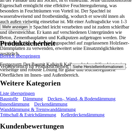
an der Fassade und am Sockel, ist er einsetzbar. Seine diffusionsoffene
Eigenschaft ermöglicht eine effektive Feuchteregulierung, was
besonders in Feuchträumen von Vorteil ist. Der Spachtel ist
wasserabweisend und frostbeständig, wodurch er sowohl innen als
auch außen vielseitig einsetzbar ist. Mit einer Auftragsdicke von 1-3
mm lässt sich der Spachtel leicht verarbeiten und ist zudem schleifbar
Mehr anzeigen
und überstreichbar. Er kann auf verschiedenen Untergründen wie
Beton, Zementbauplatten und Kalkputzen aufgetragen werden. Die
Produktsicherheit
Möglichkeit, ihn als Armierungsspachtel auf zugelassenen Holzfaser-
Dämmplatten zu verwenden, erweitert seine Einsatzmöglichkeiten
zusätzlich.
Bereich überspringen
Festgezurrt: Der Baumit Kalkin® Kalkspachtel multifine bietet eine
Verantwortlich für Produktsicherheit:
.
Siehe Herstellerinformationen
vielseitige und robuste Lösung für glatte und feuchteregulierte
Oberflächen im Innen- und Außenbereich.
Weitere Kategorien
Liste überspringen
Baustoffe
Dämmung
Decken-, Wand- & Bodendämmung
Innendämmung
Deckendämmung
Wanddämmung & Trennwanddämmung
Trittschall & Estrichdämmung
Kellerdeckendämmung
Kundenbewertungen