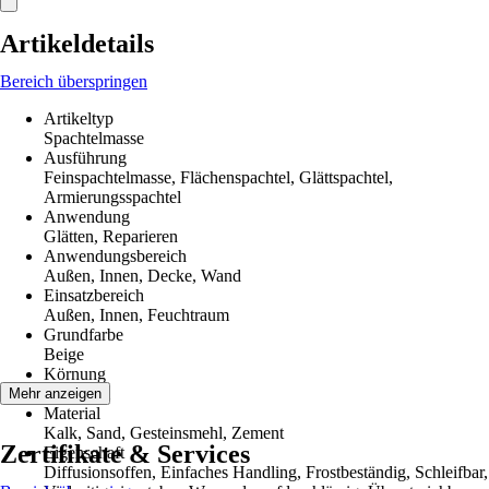
Artikeldetails
Bereich überspringen
Artikeltyp
Spachtelmasse
Ausführung
Feinspachtelmasse, Flächenspachtel, Glättspachtel,
Armierungsspachtel
Anwendung
Glätten, Reparieren
Anwendungsbereich
Außen, Innen, Decke, Wand
Einsatzbereich
Außen, Innen, Feuchtraum
Grundfarbe
Beige
Körnung
0-0,6 mm
Mehr anzeigen
Material
Kalk, Sand, Gesteinsmehl, Zement
Zertifikate & Services
Eigenschaft
Diffusionsoffen, Einfaches Handling, Frostbeständig, Schleifbar,