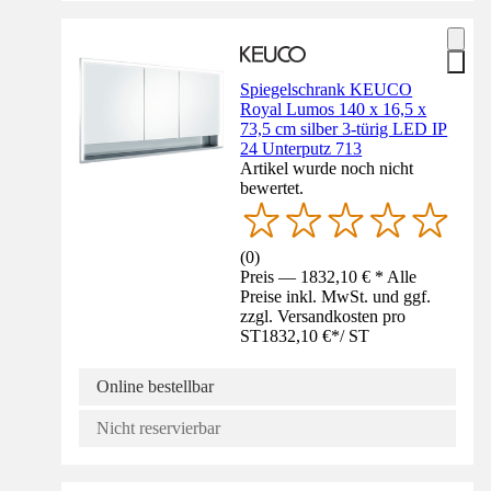
Spiegelschrank KEUCO
Royal Lumos 140 x 16,5 x
73,5 cm silber 3-türig LED IP
24 Unterputz 713
Artikel wurde noch nicht
bewertet.
(
0
)
Preis — 1832,10 € * Alle
Preise inkl. MwSt. und ggf.
zzgl. Versandkosten pro
ST
1832,10 €
*
/
ST
Online bestellbar
Nicht reservierbar