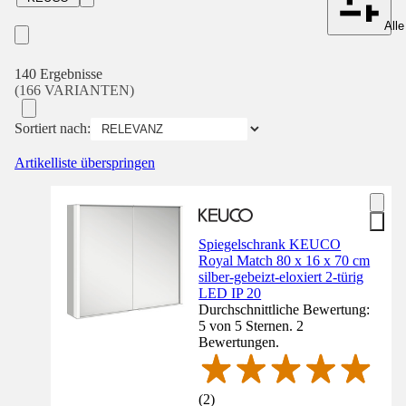
Alle
140 Ergebnisse
(166 VARIANTEN)
Sortiert nach:
Artikelliste überspringen
Spiegelschrank KEUCO
Royal Match 80 x 16 x 70 cm
silber-gebeizt-eloxiert 2-türig
LED IP 20
Durchschnittliche Bewertung:
5 von 5 Sternen. 2
Bewertungen.
(
2
)