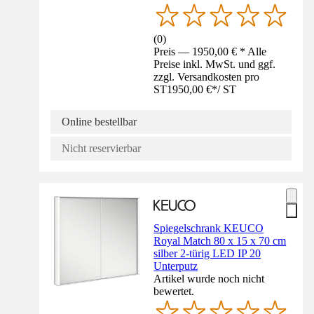
(
0
)
Preis — 1950,00 € * Alle
Preise inkl. MwSt. und ggf.
zzgl. Versandkosten pro
ST
1950,00 €
*
/
ST
Online bestellbar
Nicht reservierbar
Spiegelschrank KEUCO
Royal Match 80 x 15 x 70 cm
silber 2-türig LED IP 20
Unterputz
Artikel wurde noch nicht
bewertet.