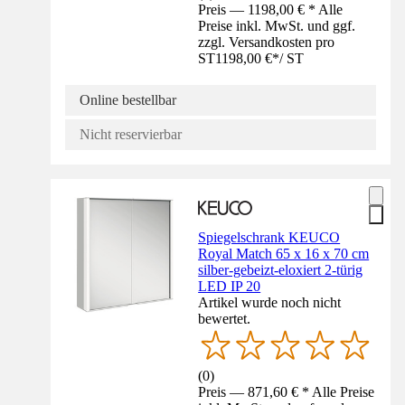
Preis — 1198,00 € * Alle
Preise inkl. MwSt. und ggf.
zzgl. Versandkosten pro
ST
1198,00 €
*
/
ST
Online bestellbar
Nicht reservierbar
Spiegelschrank KEUCO
Royal Match 65 x 16 x 70 cm
silber-gebeizt-eloxiert 2-türig
LED IP 20
Artikel wurde noch nicht
bewertet.
(
0
)
Preis — 871,60 € * Alle Preise