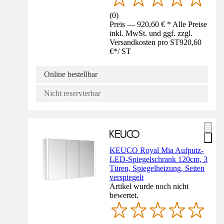
(
0
)
Preis — 920,60 € * Alle Preise
inkl. MwSt. und ggf. zzgl.
Versandkosten pro ST
920,60
€
*
/
ST
Online bestellbar
Nicht reservierbar
KEUCO Royal Mia Aufputz-
LED-Spiegelschrank 120cm, 3
Türen, Spiegelheizung, Seiten
verspiegelt
Artikel wurde noch nicht
bewertet.