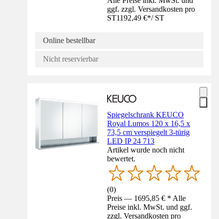
Alle Preise inkl. MwSt. und
ggf. zzgl. Versandkosten pro
ST
1192,49 €
*
/
ST
Online bestellbar
Nicht reservierbar
Spiegelschrank KEUCO
Royal Lumos 120 x 16,5 x
73,5 cm verspiegelt 3-türig
LED IP 24 713
Artikel wurde noch nicht
bewertet.
(
0
)
Preis — 1695,85 € * Alle
Preise inkl. MwSt. und ggf.
zzgl. Versandkosten pro