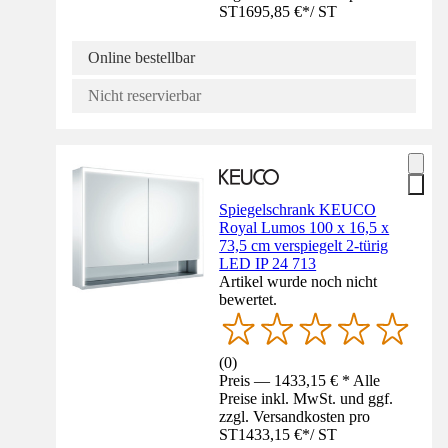
ST
1695,85 €
*
/
ST
Online bestellbar
Nicht reservierbar
Spiegelschrank KEUCO
Royal Lumos 100 x 16,5 x
73,5 cm verspiegelt 2-türig
LED IP 24 713
Artikel wurde noch nicht
bewertet.
(
0
)
Preis — 1433,15 € * Alle
Preise inkl. MwSt. und ggf.
zzgl. Versandkosten pro
ST
1433,15 €
*
/
ST