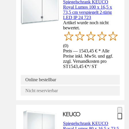
Spiegelschrank KEUCO
Royal Lumos 100 x 16,5 x
73,5 cm verspiegelt 2-türig
LED IP 24 723
Artikel wurde noch nicht
bewertet.
(
0
)
Preis — 1543,45 € * Alle
Preise inkl. MwSt. und ggf.
zzgl. Versandkosten pro
ST
1543,45 €
*
/
ST
Online bestellbar
Nicht reservierbar
Spiegelschrank KEUCO
Royal Lumos 80 x 16,5 x 73,5