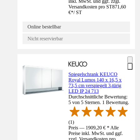
inkl. MwSt. und ggf. zzgl.
Versandkosten pro ST
871,60
€
*
/
ST
Online bestellbar
Nicht reservierbar
Spiegelschrank KEUCO
Royal Lumos 140 x 16,5 x
73,5 cm verspiegelt 3-türig
LED IP 24 713
Durchschnittliche Bewertung:
5 von 5 Sternen. 1 Bewertung.
(
1
)
Preis — 1909,20 € * Alle
Preise inkl. MwSt. und ggf.
zzgl. Versandkosten pro