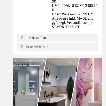
(
0
)
UVP: 2466,16 €
UVP
2466,16
€
Unser Preis — 1576,99 € *
Alle Preise inkl. MwSt. und
ggf. zzgl. Versandkosten pro
ST
1576,99 €
*
/
ST
Online bestellbar
Nicht reservierbar
Inspiration