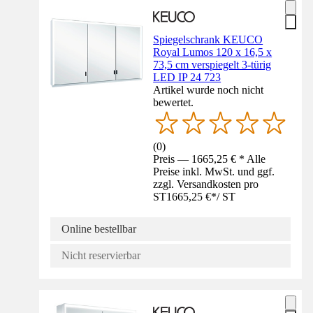
Spiegelschrank KEUCO
Royal Lumos 120 x 16,5 x
73,5 cm verspiegelt 3-türig
LED IP 24 723
Artikel wurde noch nicht
bewertet.
(
0
)
Preis — 1665,25 € * Alle
Preise inkl. MwSt. und ggf.
zzgl. Versandkosten pro
ST
1665,25 €
*
/
ST
Online bestellbar
Nicht reservierbar