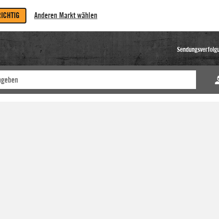
RICHTIG
Anderen Markt wählen
Sendungsverfolg