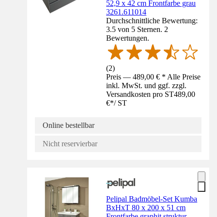
52,9 x 42 cm Frontfarbe grau
3261.611014
Durchschnittliche Bewertung:
3.5 von 5 Sternen. 2
Bewertungen.
(
2
)
Preis — 489,00 € * Alle Preise
inkl. MwSt. und ggf. zzgl.
Versandkosten pro ST
489,00
€
*
/
ST
Online bestellbar
Nicht reservierbar
Pelipal Badmöbel-Set Kumba
BxHxT 80 x 200 x 51 cm
Frontfarbe graphit struktur