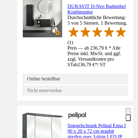
DURAVIT D-Neo Badmöbel
Konfigurator
Durchschnittliche Bewertung:
5 von 5 Sternen. 1 Bewertung.
(
1
)
Preis — ab 236,79 € * Alle
Preise inkl. MwSt. und ggf.
zzgl. Versandkosten pro
ST
ab
236,79 €
*
/
ST
Online bestellbar
Nicht reservierbar
Spiegelschrank Pelipal Enna I
90 x 20 x 72 cm graphit
streifen quer 3-türig LED IP