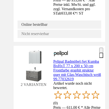
Preis — ab 933,00 € * Alle
Preise inkl. MwSt. und ggf.
zzgl. Versandkosten pro
ST
ab
933,00 €
*
/
ST
Online bestellbar
Nicht reservierbar
Pelipal Badmöbel-Set Kumba
BxHxT 77 x 200 x 50 cm
Frontfarbe graphit struktur
quer mit Glas-Waschtisch weiß
99.77032619
Artikel wurde noch nicht
2 VARIANTEN
bewertet.
(
0
)
Preis — 611,00 € * Alle Preise