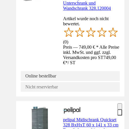
Unterschrank und
Wandschrank 328.120004
Artikel wurde noch nicht
bewertet.
(
0
)
Preis — 749,00 € * Alle Preise
inkl. MwSt. und ggf. zzgl.
Versandkosten pro ST
749,00
€
*
/
ST
Online bestellbar
Nicht reservierbar
pelipal Midischrank Quickset
328 BxHxT 60 x 141 x 33 cm