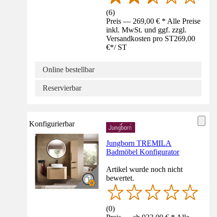
(
6
)
Preis — 269,00 € * Alle Preise
inkl. MwSt. und ggf. zzgl.
Versandkosten pro ST
269,00
€
*
/
ST
Online bestellbar
Reservierbar
Konfigurierbar
Jungborn TREMILA
Badmöbel Konfigurator
Artikel wurde noch nicht
bewertet.
(
0
)