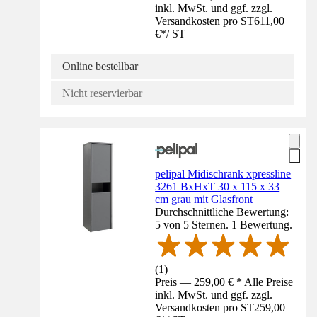
inkl. MwSt. und ggf. zzgl.
Versandkosten pro ST
611,00
€
*
/
ST
Online bestellbar
Nicht reservierbar
pelipal Midischrank xpressline
3261 BxHxT 30 x 115 x 33
cm grau mit Glasfront
Durchschnittliche Bewertung:
5 von 5 Sternen. 1 Bewertung.
(
1
)
Preis — 259,00 € * Alle Preise
inkl. MwSt. und ggf. zzgl.
Versandkosten pro ST
259,00