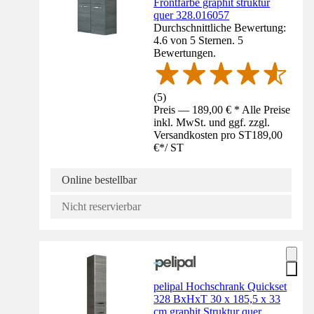
Frontfarbe graphit struktur
quer 328.016057
Durchschnittliche Bewertung:
4.6 von 5 Sternen. 5
Bewertungen.
(
5
)
Preis — 189,00 € * Alle Preise
inkl. MwSt. und ggf. zzgl.
Versandkosten pro ST
189,00
€
*
/
ST
Online bestellbar
Nicht reservierbar
pelipal Hochschrank Quickset
328 BxHxT 30 x 185,5 x 33
cm graphit Struktur quer