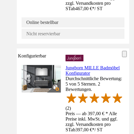
zzgl. Versandkosten pro
ST
ab
467,00 €
*
/
ST
Online bestellbar
Nicht reservierbar
Konfigurierbar
Jungborn MILLE Badmöbel
Konfigurator
Durchschnittliche Bewertung:
5 von 5 Sternen. 2
Bewertungen.
(
2
)
Preis — ab 397,00 € * Alle
Preise inkl. MwSt. und ggf.
zzgl. Versandkosten pro
ST
ab
397,00 €
*
/
ST