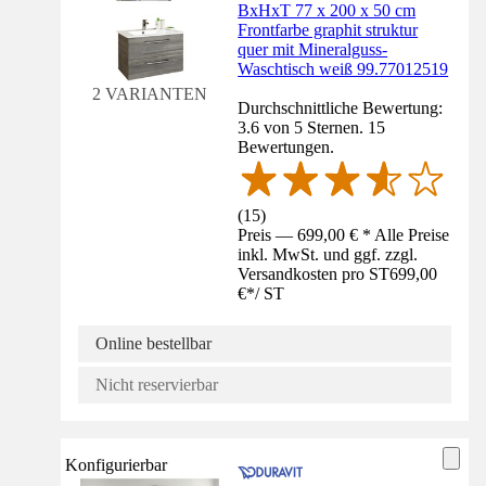
BxHxT 77 x 200 x 50 cm
Frontfarbe graphit struktur
quer mit Mineralguss-
Waschtisch weiß 99.77012519
2 VARIANTEN
Durchschnittliche Bewertung:
3.6 von 5 Sternen. 15
Bewertungen.
(
15
)
Preis — 699,00 € * Alle Preise
inkl. MwSt. und ggf. zzgl.
Versandkosten pro ST
699,00
€
*
/
ST
Online bestellbar
Nicht reservierbar
Konfigurierbar