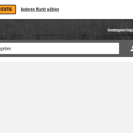
RICHTIG
Anderen Markt wählen
Sendungsverfolg