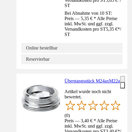
Versandkosten pro ST
5,65 €
*
/
ST
Bei Abnahme von 10 ST:
Preis — 5,35 € * Alle Preise
inkl. MwSt. und ggf. zzgl.
Versandkosten pro ST
5,35 €
*
/
ST
Online bestellbar
Reservierbar
Übergangsstück M24axM22a
Artikel wurde noch nicht
bewertet.
(
0
)
Preis — 3,40 € * Alle Preise
inkl. MwSt. und ggf. zzgl.
Versandkosten pro ST
3,40 €
*
/