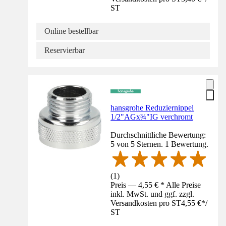
ST
Online bestellbar
Reservierbar
hansgrohe Reduziernippel
1/2"AGx¾"IG verchromt
Durchschnittliche Bewertung:
5 von 5 Sternen. 1 Bewertung.
(
1
)
Preis — 4,55 € * Alle Preise
inkl. MwSt. und ggf. zzgl.
Versandkosten pro ST
4,55 €
*
/
ST