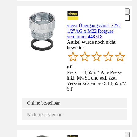
viega Übergangsstück 3252
1/2"AG x M22 Rotguss
verchromt 448318
Artikel wurde noch nicht
bewertet.
(
0
)
Preis — 3,55 € * Alle Preise
inkl. MwSt. und ggf. zzgl.
Versandkosten pro ST
3,55 €
*
/
ST
Online bestellbar
Nicht reservierbar