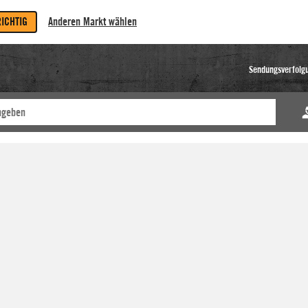
RICHTIG
Anderen Markt wählen
Sendungsverfolg