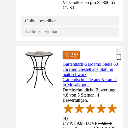
Versandkosten pro ST
806,65
€
*
/
ST
Online bestellbar
Nicht reservierbar
Gartentisch Gardamo Stella 60
cm rund Gestell aus Stahl in
matt schwarz,
Gartentischplatte aus Keramik
in Mosaikoptik
Durchschnittliche Bewertung:
4.8 von 5 Sternen. 4
Bewertungen.
(
4
)
UVP: 89,95 €
UVP
89,95 €