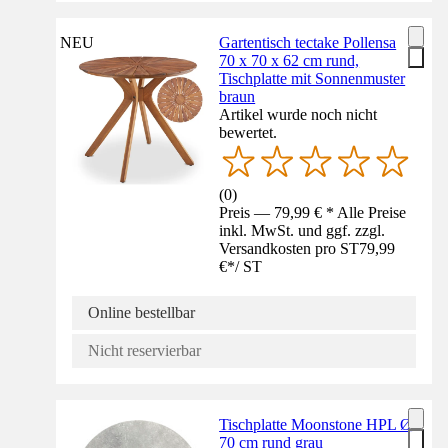
NEU
Gartentisch tectake Pollensa
70 x 70 x 62 cm rund,
Tischplatte mit Sonnenmuster
braun
Artikel wurde noch nicht
bewertet.
(
0
)
Preis — 79,99 € * Alle Preise
inkl. MwSt. und ggf. zzgl.
Versandkosten pro ST
79,99
€
*
/
ST
Online bestellbar
Nicht reservierbar
Tischplatte Moonstone HPL Ø
70 cm rund grau