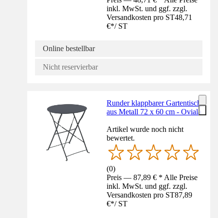
inkl. MwSt. und ggf. zzgl.
Versandkosten pro ST
48,71
€
*
/
ST
Online bestellbar
Nicht reservierbar
Runder klappbarer Gartentisch
aus Metall 72 x 60 cm - Oviala
Artikel wurde noch nicht
bewertet.
(
0
)
Preis — 87,89 € * Alle Preise
inkl. MwSt. und ggf. zzgl.
Versandkosten pro ST
87,89
€
*
/
ST