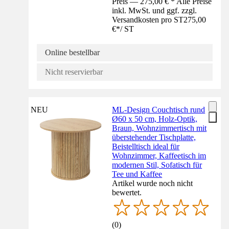
Preis — 275,00 € * Alle Preise
inkl. MwSt. und ggf. zzgl.
Versandkosten pro ST
275,00
€
*
/
ST
Online bestellbar
Nicht reservierbar
NEU
ML-Design Couchtisch rund
Ø60 x 50 cm, Holz-Optik,
Braun, Wohnzimmertisch mit
überstehender Tischplatte,
Beistelltisch ideal für
Wohnzimmer, Kaffeetisch im
modernen Stil, Sofatisch für
Tee und Kaffee
Artikel wurde noch nicht
bewertet.
(
0
)