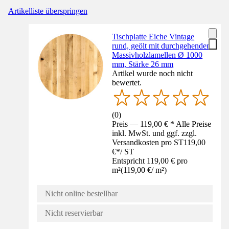
Artikelliste überspringen
Tischplatte Eiche Vintage
rund, geölt mit durchgehenden
Massivholzlamellen Ø 1000
mm, Stärke 26 mm
Artikel wurde noch nicht
bewertet.
(
0
)
Preis — 119,00 € * Alle Preise
inkl. MwSt. und ggf. zzgl.
Versandkosten pro ST
119,00
€
*
/
ST
Entspricht 119,00 € pro
m²
(
119,00 €
/
m²
)
Nicht online bestellbar
Nicht reservierbar