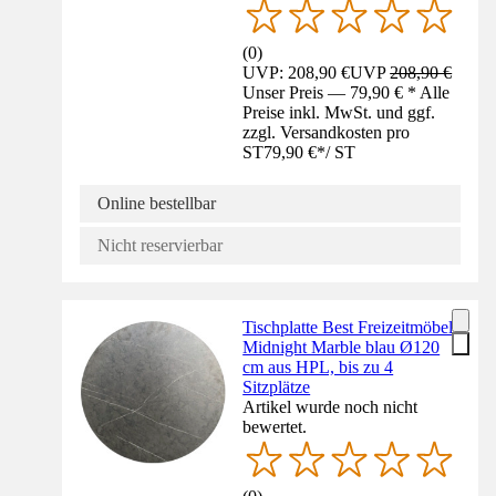
(
0
)
UVP: 208,90 €
UVP
208,90 €
Unser Preis — 79,90 € * Alle
Preise inkl. MwSt. und ggf.
zzgl. Versandkosten pro
ST
79,90 €
*
/
ST
Online bestellbar
Nicht reservierbar
Tischplatte Best Freizeitmöbel
Midnight Marble blau Ø120
cm aus HPL, bis zu 4
Sitzplätze
Artikel wurde noch nicht
bewertet.