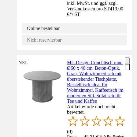
inkl. MwSt. und ggf. zzgl.
Versandkosten pro ST
419,00
€
*
/
ST
Online bestellbar
Nicht reservierbar
NEU
ML-Design Couchtisch rund
Ø60 x 40 cm, Beton-Optik,
Grau, Wohnzimmertisch mit
überstehender Tischplatte,
Beistelltisch ideal für
Wohnzimmer, Kaffeetisch im
modernen Stil, Sofatisch für
Tee und Kaffee
Artikel wurde noch nicht
bewertet.
(
0
)
Preis — 48,71 € * Alle Preise