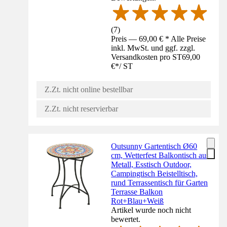
(
7
)
Preis — 69,00 € * Alle Preise
inkl. MwSt. und ggf. zzgl.
Versandkosten pro ST
69,00
€
*
/
ST
Z.Zt. nicht online bestellbar
Z.Zt. nicht reservierbar
Outsunny Gartentisch Ø60
cm, Wetterfest Balkontisch aus
Metall, Esstisch Outdoor,
Campingtisch Beistelltisch,
rund Terrassentisch für Garten
Terrasse Balkon
Rot+Blau+Weiß
Artikel wurde noch nicht
bewertet.