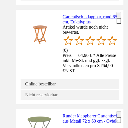
Gartentisch, klappbar, rund 65
cm, Eukalyptus
Artikel wurde noch nicht
bewertet.
(
0
)
Preis — 64,90 € * Alle Preise
inkl. MwSt. und ggf. zzgl.
Versandkosten pro ST
64,90
€
*
/
ST
Online bestellbar
Nicht reservierbar
Runder klappbarer Gartentisch
aus Metall 72 x 60 cm - Oviala