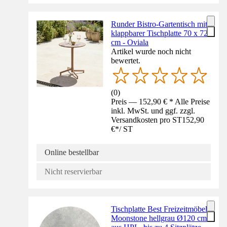
Runder Bistro-Gartentisch mit
klappbarer Tischplatte 70 x 72
cm - Oviala
Artikel wurde noch nicht
bewertet.
(
0
)
Preis — 152,90 € * Alle Preise
inkl. MwSt. und ggf. zzgl.
Versandkosten pro ST
152,90
€
*
/
ST
Online bestellbar
Nicht reservierbar
Tischplatte Best Freizeitmöbel
Moonstone hellgrau Ø120 cm