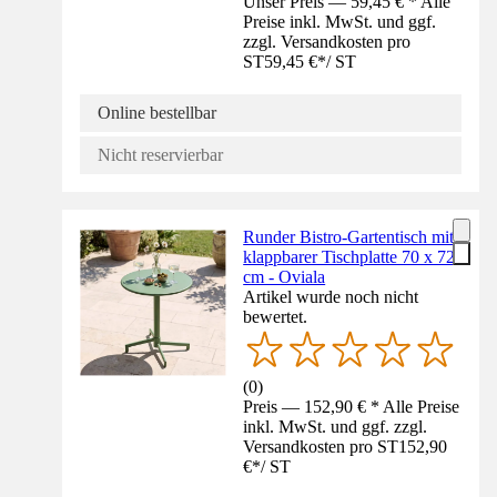
Unser Preis — 59,45 € * Alle
Preise inkl. MwSt. und ggf.
zzgl. Versandkosten pro
ST
59,45 €
*
/
ST
Online bestellbar
Nicht reservierbar
Runder Bistro-Gartentisch mit
klappbarer Tischplatte 70 x 72
cm - Oviala
Artikel wurde noch nicht
bewertet.
(
0
)
Preis — 152,90 € * Alle Preise
inkl. MwSt. und ggf. zzgl.
Versandkosten pro ST
152,90
€
*
/
ST