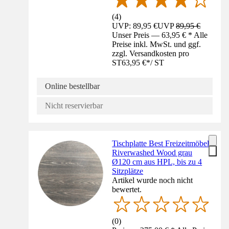
(
4
)
UVP: 89,95 €
UVP
89,95 €
Unser Preis — 63,95 € * Alle
Preise inkl. MwSt. und ggf.
zzgl. Versandkosten pro
ST
63,95 €
*
/
ST
Online bestellbar
Nicht reservierbar
Tischplatte Best Freizeitmöbel
Riverwashed Wood grau
Ø120 cm aus HPL, bis zu 4
Sitzplätze
Artikel wurde noch nicht
bewertet.
(
0
)