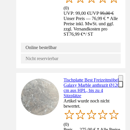
(
0
)
UVP: 99,00 €
UVP
99,00 €
Unser Preis — 76,99 € * Alle
Preise inkl. MwSt. und ggf.
zzgl. Versandkosten pro
ST
76,99 €
*
/
ST
Online bestellbar
Nicht reservierbar
Tischplatte Best Freizeitmöbel
Galaxy Marble anthrazit Ø120
cm aus HPL, bis zu 4
Sitzplätze
Artikel wurde noch nicht
bewertet.
(
0
)
Preis — 275,00 € * Alle Preise