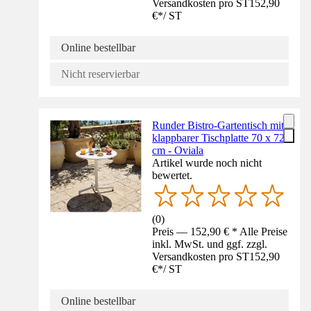
Versandkosten pro ST
152,90
€
*
/
ST
Online bestellbar
Nicht reservierbar
Runder Bistro-Gartentisch mit
klappbarer Tischplatte 70 x 72
cm - Oviala
Artikel wurde noch nicht
bewertet.
(
0
)
Preis — 152,90 € * Alle Preise
inkl. MwSt. und ggf. zzgl.
Versandkosten pro ST
152,90
€
*
/
ST
Online bestellbar