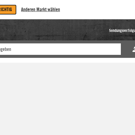
RICHTIG
Anderen Markt wählen
Sendungsverfolg