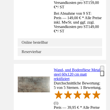
Versandkosten pro ST
159,00
€
*
/
ST
Bei Abnahme von 9 ST:
Preis — 149,00 € * Alle Preise
inkl. MwSt. und ggf. zzgl.
Versandkosten pro ST
149,00
€
*
/
ST
Online bestellbar
Reservierbar
Wand- und Bodenfliese Metal
steel 60x120 cm matt
rektifiziert
Durchschnittliche Bewertung:
5 von 5 Sternen. 1 Bewertung.
(
1
)
Preis — 39,95 € * Alle Preise