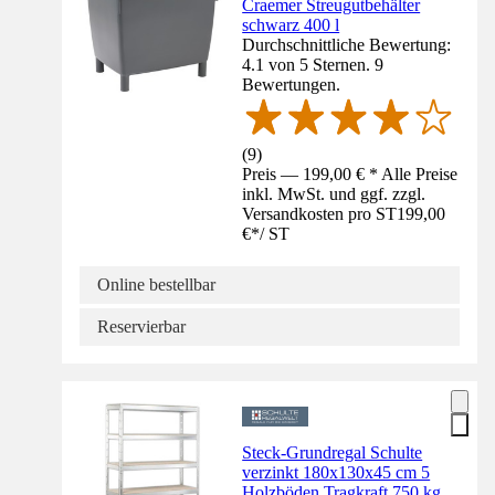
Craemer Streugutbehälter
schwarz 400 l
Durchschnittliche Bewertung:
4.1 von 5 Sternen. 9
Bewertungen.
(
9
)
Preis — 199,00 € * Alle Preise
inkl. MwSt. und ggf. zzgl.
Versandkosten pro ST
199,00
€
*
/
ST
Online bestellbar
Reservierbar
Steck-Grundregal Schulte
verzinkt 180x130x45 cm 5
Holzböden Tragkraft 750 kg