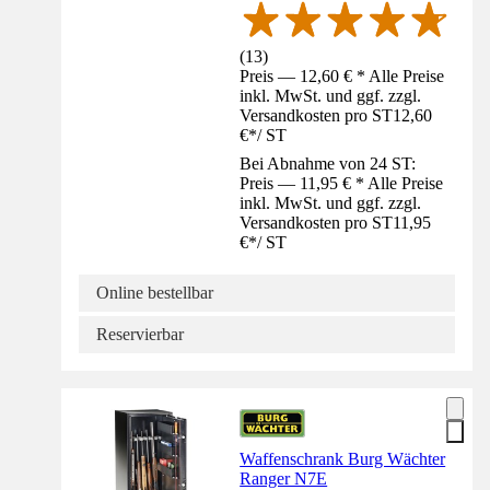
(
13
)
Preis — 12,60 € * Alle Preise
inkl. MwSt. und ggf. zzgl.
Versandkosten pro ST
12,60
€
*
/
ST
Bei Abnahme von 24 ST:
Preis — 11,95 € * Alle Preise
inkl. MwSt. und ggf. zzgl.
Versandkosten pro ST
11,95
€
*
/
ST
Online bestellbar
Reservierbar
Waffenschrank Burg Wächter
Ranger N7E