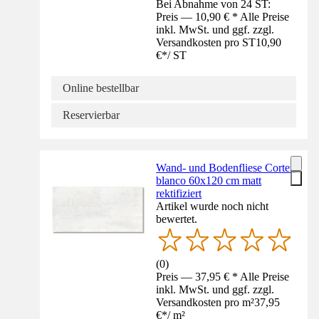
Bei Abnahme von 24 ST:
Preis — 10,90 € * Alle Preise
inkl. MwSt. und ggf. zzgl.
Versandkosten pro ST
10,90
€
*
/
ST
Online bestellbar
Reservierbar
Wand- und Bodenfliese Corten
blanco 60x120 cm matt
rektifiziert
Artikel wurde noch nicht
bewertet.
(
0
)
Preis — 37,95 € * Alle Preise
inkl. MwSt. und ggf. zzgl.
Versandkosten pro m²
37,95
€
*
/
m²