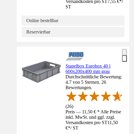
Versandkosten pro ST
7,55 €
*
/
ST
Online bestellbar
Reservierbar
Stapelbox Eurobox 40 l
600x200x400 mm grau
Durchschnittliche Bewertung:
4.7 von 5 Sternen. 26
Bewertungen.
(
26
)
Preis — 11,50 € * Alle Preise
inkl. MwSt. und ggf. zzgl.
Versandkosten pro ST
11,50
€
*
/
ST