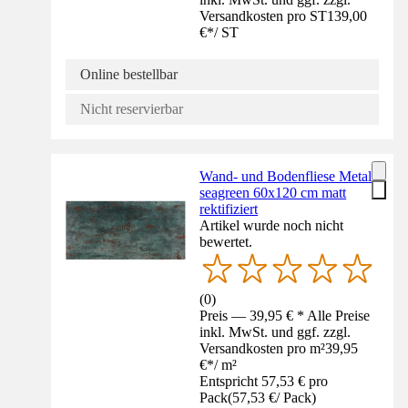
Versandkosten pro ST
139,00
€
*
/
ST
Online bestellbar
Nicht reservierbar
Wand- und Bodenfliese Metal
seagreen 60x120 cm matt
rektifiziert
Artikel wurde noch nicht
bewertet.
(
0
)
Preis — 39,95 € * Alle Preise
inkl. MwSt. und ggf. zzgl.
Versandkosten pro m²
39,95
€
*
/
m²
Entspricht 57,53 € pro
Pack
(
57,53 €
/
Pack
)