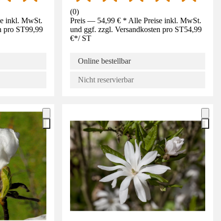
(
0
)
se inkl. MwSt.
Preis — 54,99 € * Alle Preise inkl. MwSt.
n pro ST
99,99
und ggf. zzgl. Versandkosten pro ST
54,99
€
*
/
ST
Online bestellbar
Nicht reservierbar