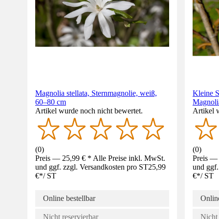
Magnolia stellata, Sternmagnolie, weiß,
Kleine S
60–80 cm
Magnolia
Artikel wurde noch nicht bewertet.
Artikel 
(
0
)
(
0
)
Preis — 25,99 € * Alle Preise inkl. MwSt.
Preis — 
und ggf. zzgl. Versandkosten pro ST
25,99
und ggf.
€
*
/
ST
€
*
/
ST
Online bestellbar
Online
Nicht reservierbar
Nicht 