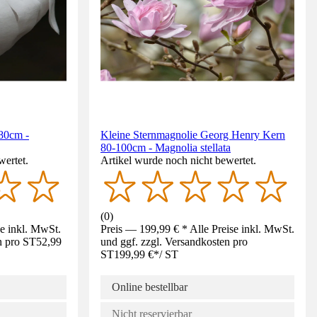
-80cm -
Kleine Sternmagnolie Georg Henry Kern
80-100cm - Magnolia stellata
wertet.
Artikel wurde noch nicht bewertet.
(
0
)
se inkl. MwSt.
Preis — 199,99 € * Alle Preise inkl. MwSt.
n pro ST
52,99
und ggf. zzgl. Versandkosten pro
ST
199,99 €
*
/
ST
Online bestellbar
Nicht reservierbar