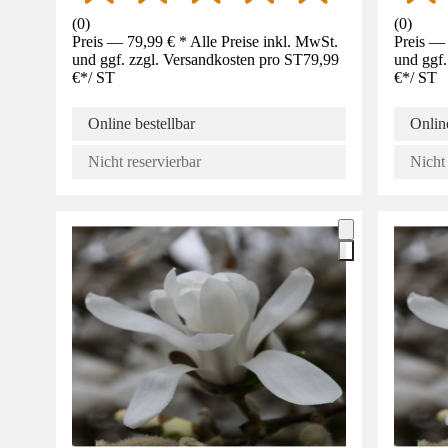
(
0
)
(
0
)
Preis — 79,99 € * Alle Preise inkl. MwSt.
Preis — 
und ggf. zzgl. Versandkosten pro ST
79,99
und ggf.
€
*
/
ST
€
*
/
ST
Online bestellbar
Online
Nicht reservierbar
Nicht 