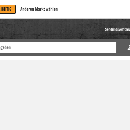
RICHTIG
Anderen Markt wählen
Sendungsverfolg