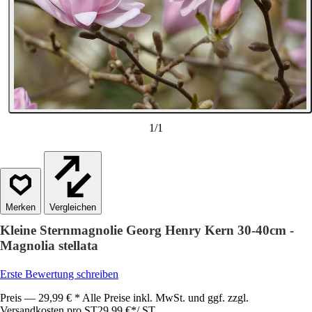
1
/
1
Vergleichen
Kleine Sternmagnolie Georg Henry Kern 30-40cm -
Magnolia stellata
Erste Bewertung schreiben
Preis — 29,99 € * Alle Preise inkl. MwSt. und ggf. zzgl.
Versandkosten pro ST
29,99 €
*
/
ST