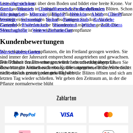
verzweigt sich kurz über dem Boden und bildet eine breite Krone. Vor
Liste überspringen
dem Laubaustrieb im Frühjahr erscheinen die duftenden Blüten. Schon
Garten
Pflanzen
Gartenpflanzen & Freilandpflanzen
sehr junge, ein- oder zweijährige Pflanzen können blühen. Die Pflanze
Ziersträucher
Magnolie
Flieder
Hibiskus
Ahorn
Ginster
benötigt einen sonnigen bis halbschattigen Standort. An den
Weigelie
Schneeball
Spiere
Fingerstrauch
Zierkirsche
Gartenboden werden keine besonderen Ansprüche gestellt. Die
Zierapfel
Pfeifenstrauch
Blasenspiere
Weiden
Zaubernuss
Sternmagnolie ist eine winterharte Gartenpflanze
Mönchspfeffer
Weitere Ziersträucher
Kundenbewertungen
Wir verkaufen Gartenpflanzen, die im Freiland gezogen werden. Sie
Bereich überspringen
sind immer der Jahreszeit entsprechend ausgetrieben und gewachsen.
Die Echtheit der Bewertungen wurde von uns nicht überprüft.
Jede Pflanze braucht seine speziellen Lebendbedingungen Lesen Sie
Bewertungen können auch von Kunden stammen, die die Ware nicht
dazu bitte die Artikelbeschreibung. Die angegebene Blütezeit bedeutet
nachweislich genutzt oder gekauft haben.
nicht, das am ersten genannten Tag sich die Blüten öffnen und sich am
letzten Tag wieder schließen. Wir geben den Zeitraum an, in der die
Pflanze normalerweise blüht
Zahlarten