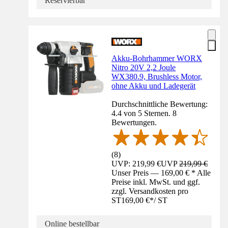
Reservierbar
Akku-Bohrhammer WORX
Nitro 20V 2,2 Joule
WX380.9, Brushless Motor,
ohne Akku und Ladegerät
Durchschnittliche Bewertung:
4.4 von 5 Sternen. 8
Bewertungen.
(
8
)
UVP: 219,99 €
UVP
219,99 €
Unser Preis — 169,00 € * Alle
Preise inkl. MwSt. und ggf.
zzgl. Versandkosten pro
ST
169,00 €
*
/
ST
Online bestellbar