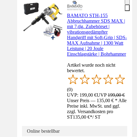
BAMATO STH-155
Abbruchhammer SDS MAX |
mit 7-tlg. Zubehörset |
vibrationsgedämpfter
Handgriff mit Soft-Grip | SDS-
MAX Aufnahme | 1300 Watt
Leistung | 20 Joule
Einschlagstärke | Bohrhammer
Artikel wurde noch nicht
bewertet.
(
0
)
UVP: 199,00 €
UVP
199,00 €
Unser Preis — 135,00 € * Alle
Preise inkl. MwSt. und ggf.
zzgl. Versandkosten pro
ST
135,00 €
*
/
ST
Online bestellbar