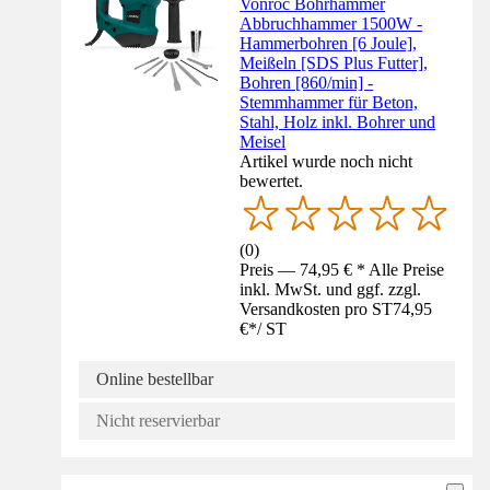
Vonroc Bohrhammer
Abbruchhammer 1500W -
Hammerbohren [6 Joule],
Meißeln [SDS Plus Futter],
Bohren [860/min] -
Stemmhammer für Beton,
Stahl, Holz inkl. Bohrer und
Meisel
Artikel wurde noch nicht
bewertet.
(
0
)
Preis — 74,95 € * Alle Preise
inkl. MwSt. und ggf. zzgl.
Versandkosten pro ST
74,95
€
*
/
ST
Online bestellbar
Nicht reservierbar