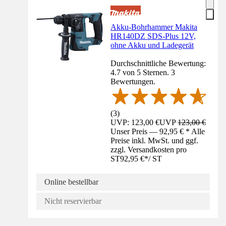
Akku-Bohrhammer Makita
HR140DZ SDS-Plus 12V,
ohne Akku und Ladegerät
Durchschnittliche Bewertung:
4.7 von 5 Sternen. 3
Bewertungen.
(
3
)
UVP: 123,00 €
UVP
123,00 €
Unser Preis — 92,95 € * Alle
Preise inkl. MwSt. und ggf.
zzgl. Versandkosten pro
ST
92,95 €
*
/
ST
Online bestellbar
Nicht reservierbar