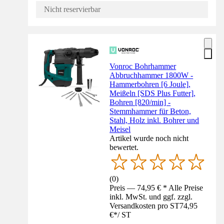
Nicht reservierbar
Vonroc Bohrhammer
Abbruchhammer 1800W -
Hammerbohren [6 Joule],
Meißeln [SDS Plus Futter],
Bohren [820/min] -
Stemmhammer für Beton,
Stahl, Holz inkl. Bohrer und
Meisel
Artikel wurde noch nicht
bewertet.
(
0
)
Preis — 74,95 € * Alle Preise
inkl. MwSt. und ggf. zzgl.
Versandkosten pro ST
74,95
€
*
/
ST