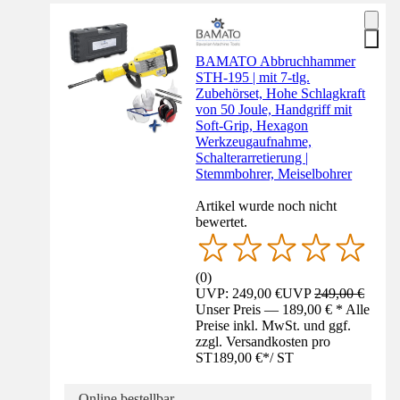
BAMATO Abbruchhammer
STH-195 | mit 7-tlg.
Zubehörset, Hohe Schlagkraft
von 50 Joule, Handgriff mit
Soft-Grip, Hexagon
Werkzeugaufnahme,
Schalterarretierung |
Stemmbohrer, Meiselbohrer
Artikel wurde noch nicht
bewertet.
(
0
)
UVP: 249,00 €
UVP
249,00 €
Unser Preis — 189,00 € * Alle
Preise inkl. MwSt. und ggf.
zzgl. Versandkosten pro
ST
189,00 €
*
/
ST
Online bestellbar