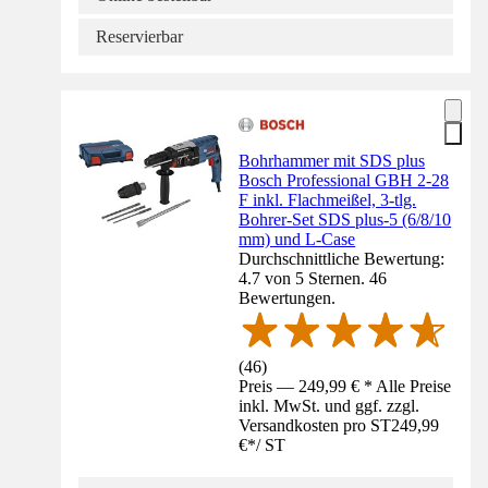
Reservierbar
Bohrhammer mit SDS plus
Bosch Professional GBH 2-28
F inkl. Flachmeißel, 3-tlg.
Bohrer-Set SDS plus-5 (6/8/10
mm) und L-Case
Durchschnittliche Bewertung:
4.7 von 5 Sternen. 46
Bewertungen.
(
46
)
Preis — 249,99 € * Alle Preise
inkl. MwSt. und ggf. zzgl.
Versandkosten pro ST
249,99
€
*
/
ST