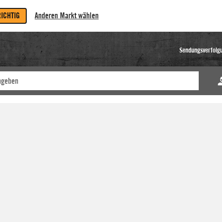
RICHTIG
Anderen Markt wählen
Sendungsverfolg