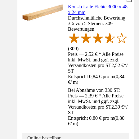
Konsta Latte Fichte 3000 x 48
x 24 mm
Durchschnittliche Bewertung:
3.6 von 5 Sternen. 309
Bewertungen.
(
309
)
Preis — 2,52 € * Alle Preise
inkl. MwSt. und ggf. zzgl.
Versandkosten pro ST
2,52 €
*
/
ST
Entspricht 0,84 € pro m
(
0,84
€
/
m
)
Bei Abnahme von 330 ST:
Preis — 2,39 € * Alle Preise
inkl. MwSt. und ggf. zzgl.
Versandkosten pro ST
2,39 €
*
/
ST
Entspricht 0,80 € pro m
(
0,80
€
/
m
)
Online bestellbar