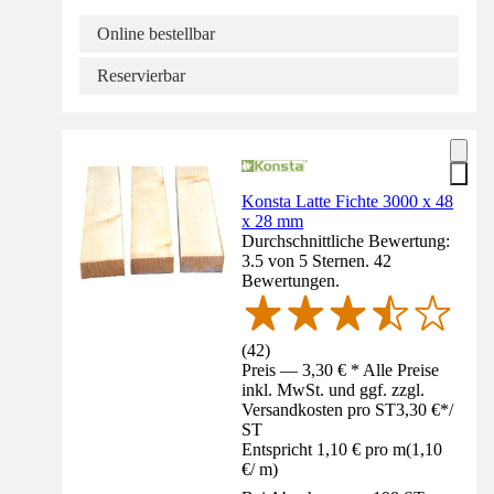
Online bestellbar
Reservierbar
Konsta Latte Fichte 3000 x 48
x 28 mm
Durchschnittliche Bewertung:
3.5 von 5 Sternen. 42
Bewertungen.
(
42
)
Preis — 3,30 € * Alle Preise
inkl. MwSt. und ggf. zzgl.
Versandkosten pro ST
3,30 €
*
/
ST
Entspricht 1,10 € pro m
(
1,10
€
/
m
)