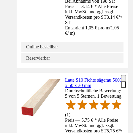
Bei Abnahme von 198 ST:
Preis — 3,14 € * Alle Preise
inkl. MwSt. und ggf. zzgl.
Versandkosten pro ST
3,14 €
*
/
ST
Entspricht 1,05 € pro m
(
1,05
€
/
m
)
Online bestellbar
Reservierbar
Latte S10 Fichte sägerau 5000
x 50 x 30 mm
Durchschnittliche Bewertung:
5 von 5 Sternen. 1 Bewertung.
(
1
)
Preis — 5,75 € * Alle Preise
inkl. MwSt. und ggf. zzgl.
Versandkosten pro ST
5,75 €
*
/