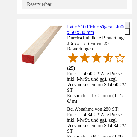
Reservierbar
Latte S10 Fichte sägerau 4000
x 50 x 30 mm
Durchschnittliche Bewertung:
3.6 von 5 Sternen. 25
Bewertungen.
(
25
)
Preis — 4,60 € * Alle Preise
inkl. MwSt. und ggf. zzgl.
Versandkosten pro ST
4,60 €
*
/
ST
Entspricht 1,15 € pro m
(
1,15
€
/
m
)
Bei Abnahme von 280 ST:
Preis — 4,34 € * Alle Preise
inkl. MwSt. und ggf. zzgl.
Versandkosten pro ST
4,34 €
*
/
ST
Entspricht 1,09 € pro m
(
1,09