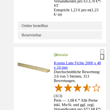
Versandkosten pro ST
3,70 €
*
/
ST
Entspricht 1,23 € pro m
(
1,23
€
/
m
)
Online bestellbar
Reservierbar
Konsta Latte Fichte 2000 x 48
x 24 mm
Durchschnittliche Bewertung:
3.6 von 5 Sternen. 313
Bewertungen.
(
313
)
Preis — 1,68 € * Alle Preise
inkl. MwSt. und ggf. zzgl.
Versandkosten pro ST
1,68 €
*
/