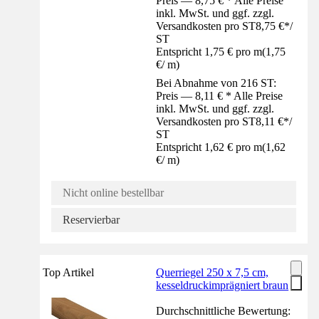
Preis — 8,75 € * Alle Preise
inkl. MwSt. und ggf. zzgl.
Versandkosten pro ST
8,75 €
*
/
ST
Entspricht 1,75 € pro m
(
1,75
€
/
m
)
Bei Abnahme von 216 ST:
Preis — 8,11 € * Alle Preise
inkl. MwSt. und ggf. zzgl.
Versandkosten pro ST
8,11 €
*
/
ST
Entspricht 1,62 € pro m
(
1,62
€
/
m
)
Nicht online bestellbar
Reservierbar
Top Artikel
Querriegel 250 x 7,5 cm,
kesseldruckimprägniert braun
Durchschnittliche Bewertung: