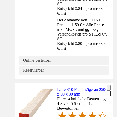
ST
Entspricht 0,84 € pro m
(
0,84
€
/
m
)
Bei Abnahme von 330 ST:
Preis — 1,59 € * Alle Preise
inkl. MwSt. und ggf. zzgl.
Versandkosten pro ST
1,59 €
*
/
ST
Entspricht 0,80 € pro m
(
0,80
€
/
m
)
Online bestellbar
Reservierbar
Latte S10 Fichte sägerau 2500
x 50 x 30 mm
Durchschnittliche Bewertung:
4.3 von 5 Sternen. 12
Bewertungen.