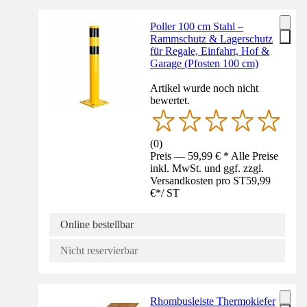
Poller 100 cm Stahl –
Rammschutz & Lagerschutz
für Regale, Einfahrt, Hof &
Garage (Pfosten 100 cm)
Artikel wurde noch nicht
bewertet.
(
0
)
Preis — 59,99 € * Alle Preise
inkl. MwSt. und ggf. zzgl.
Versandkosten pro ST
59,99
€
*
/
ST
Online bestellbar
Nicht reservierbar
Rhombusleiste Thermokiefer