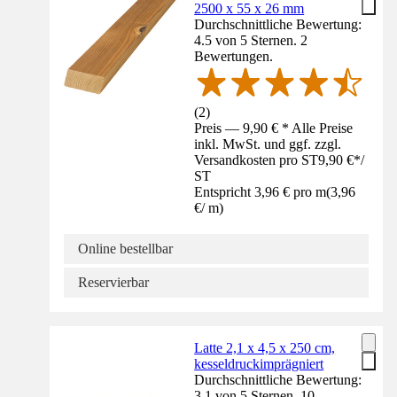
2500 x 55 x 26 mm
Durchschnittliche Bewertung:
4.5 von 5 Sternen. 2
Bewertungen.
(
2
)
Preis — 9,90 € * Alle Preise
inkl. MwSt. und ggf. zzgl.
Versandkosten pro ST
9,90 €
*
/
ST
Entspricht 3,96 € pro m
(
3,96
€
/
m
)
Online bestellbar
Reservierbar
Latte 2,1 x 4,5 x 250 cm,
kesseldruckimprägniert
Durchschnittliche Bewertung:
3.1 von 5 Sternen. 10