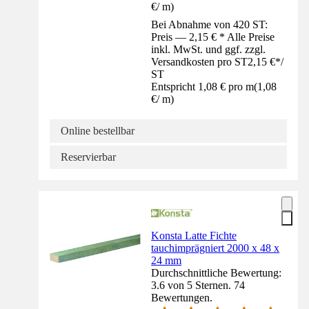
€
/
m
)
Bei Abnahme von 420 ST:
Preis — 2,15 € * Alle Preise
inkl. MwSt. und ggf. zzgl.
Versandkosten pro ST
2,15 €
*
/
ST
Entspricht 1,08 € pro m
(
1,08
€
/
m
)
Online bestellbar
Reservierbar
Konsta Latte Fichte
tauchimprägniert 2000 x 48 x
24 mm
Durchschnittliche Bewertung:
3.6 von 5 Sternen. 74
Bewertungen.