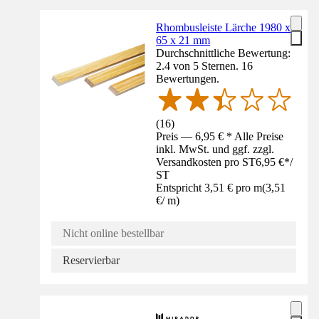
Rhombusleiste Lärche 1980 x
65 x 21 mm
Durchschnittliche Bewertung:
2.4 von 5 Sternen. 16
Bewertungen.
(
16
)
Preis — 6,95 € * Alle Preise
inkl. MwSt. und ggf. zzgl.
Versandkosten pro ST
6,95 €
*
/
ST
Entspricht 3,51 € pro m
(
3,51
€
/
m
)
Nicht online bestellbar
Reservierbar