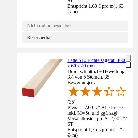
ST
Entspricht 1,63 € pro m
(
1,63
€
/
m
)
Nicht online bestellbar
Reservierbar
Latte S10 Fichte sägerau 4000
x 60 x 40 mm
Durchschnittliche Bewertung:
3.4 von 5 Sternen. 35
Bewertungen.
(
35
)
Preis — 7,00 € * Alle Preise
inkl. MwSt. und ggf. zzgl.
Versandkosten pro ST
7,00 €
*
/
ST
Entspricht 1,75 € pro m
(
1,75
€
/
m
)