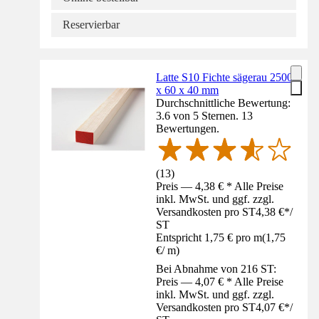
Reservierbar
Latte S10 Fichte sägerau 2500
x 60 x 40 mm
Durchschnittliche Bewertung:
3.6 von 5 Sternen. 13
Bewertungen.
(
13
)
Preis — 4,38 € * Alle Preise
inkl. MwSt. und ggf. zzgl.
Versandkosten pro ST
4,38 €
*
/
ST
Entspricht 1,75 € pro m
(
1,75
€
/
m
)
Bei Abnahme von 216 ST:
Preis — 4,07 € * Alle Preise
inkl. MwSt. und ggf. zzgl.
Versandkosten pro ST
4,07 €
*
/