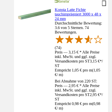
Konsta Latte Fichte
tauchimprägniert 3000 x 48 x
24 mm
Durchschnittliche Bewertung:
3.6 von 5 Sternen. 74
Bewertungen.
(
74
)
Preis — 3,15 € * Alle Preise
inkl. MwSt. und ggf. zzgl.
Versandkosten pro ST
3,15 €
*
/
ST
Entspricht 1,05 € pro m
(
1,05
€
/
m
)
Bei Abnahme von 220 ST:
Preis — 2,95 € * Alle Preise
inkl. MwSt. und ggf. zzgl.
Versandkosten pro ST
2,95 €
*
/
ST
Entspricht 0,98 € pro m
(
0,98
€
/
m
)