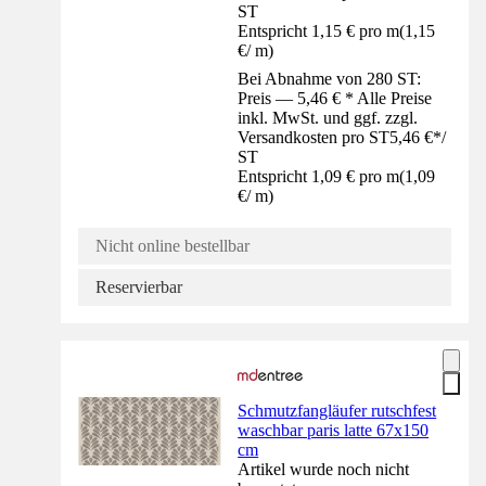
ST
Entspricht 1,15 € pro m
(
1,15
€
/
m
)
Bei Abnahme von 280 ST:
Preis — 5,46 € * Alle Preise
inkl. MwSt. und ggf. zzgl.
Versandkosten pro ST
5,46 €
*
/
ST
Entspricht 1,09 € pro m
(
1,09
€
/
m
)
Nicht online bestellbar
Reservierbar
Schmutzfangläufer rutschfest
waschbar paris latte 67x150
cm
Artikel wurde noch nicht