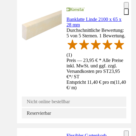
Banklatte Linde 2100 x 65 x
28 mm
Durchschnittliche Bewertung:
5 von 5 Sternen. 1 Bewertung.
(
1
)
Preis — 23,95 € * Alle Preise
inkl. MwSt. und ggf. zzgl.
Versandkosten pro ST
23,95
€
*
/
ST
Entspricht 11,40 € pro m
(
11,40
€
/
m
)
Nicht online bestellbar
Reservierbar
Flexibler Gartenkorb