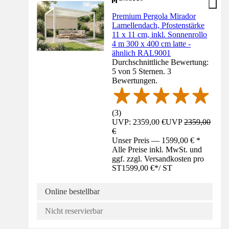
Premium Pergola Mirador
Lamellendach, Pfostenstärke
11 x 11 cm, inkl. Sonnenrollo
4 m 300 x 400 cm latte -
ähnlich RAL9001
Durchschnittliche Bewertung:
5 von 5 Sternen. 3
Bewertungen.
(
3
)
UVP: 2359,00 €
UVP
2359,00
€
Unser Preis — 1599,00 € *
Alle Preise inkl. MwSt. und
ggf. zzgl. Versandkosten pro
ST
1599,00 €
*
/
ST
Online bestellbar
Nicht reservierbar