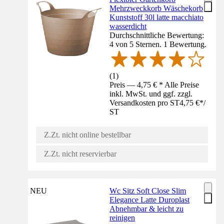
Mehrzweckkorb Wäschekorb
Kunststoff 30l latte macchiato
wasserdicht
Durchschnittliche Bewertung:
4 von 5 Sternen. 1 Bewertung.
(
1
)
Preis — 4,75 € * Alle Preise
inkl. MwSt. und ggf. zzgl.
Versandkosten pro ST
4,75 €
*
/
ST
Z.Zt. nicht online bestellbar
Z.Zt. nicht reservierbar
NEU
Wc Sitz Soft Close Slim
Elegance Latte Duroplast
Abnehmbar & leicht zu
reinigen