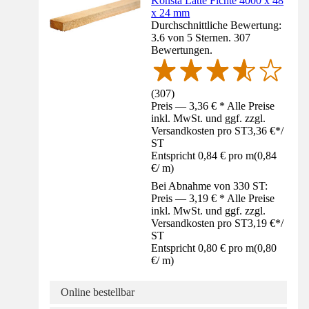
Konsta Latte Fichte 4000 x 48
x 24 mm
Durchschnittliche Bewertung:
3.6 von 5 Sternen. 307
Bewertungen.
(
307
)
Preis — 3,36 € * Alle Preise
inkl. MwSt. und ggf. zzgl.
Versandkosten pro ST
3,36 €
*
/
ST
Entspricht 0,84 € pro m
(
0,84
€
/
m
)
Bei Abnahme von 330 ST:
Preis — 3,19 € * Alle Preise
inkl. MwSt. und ggf. zzgl.
Versandkosten pro ST
3,19 €
*
/
ST
Entspricht 0,80 € pro m
(
0,80
€
/
m
)
Online bestellbar