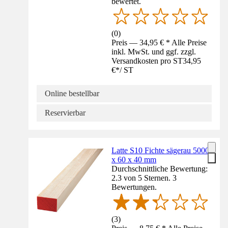
bewertet.
(
0
)
Preis — 34,95 € * Alle Preise
inkl. MwSt. und ggf. zzgl.
Versandkosten pro ST
34,95
€
*
/
ST
Online bestellbar
Reservierbar
Latte S10 Fichte sägerau 5000
x 60 x 40 mm
Durchschnittliche Bewertung:
2.3 von 5 Sternen. 3
Bewertungen.
(
3
)