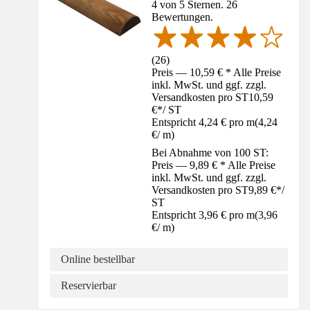
4 von 5 Sternen. 26
Bewertungen.
(
26
)
Preis — 10,59 € * Alle Preise
inkl. MwSt. und ggf. zzgl.
Versandkosten pro ST
10,59
€
*
/
ST
Entspricht 4,24 € pro m
(
4,24
€
/
m
)
Bei Abnahme von 100 ST:
Preis — 9,89 € * Alle Preise
inkl. MwSt. und ggf. zzgl.
Versandkosten pro ST
9,89 €
*
/
ST
Entspricht 3,96 € pro m
(
3,96
€
/
m
)
Online bestellbar
Reservierbar