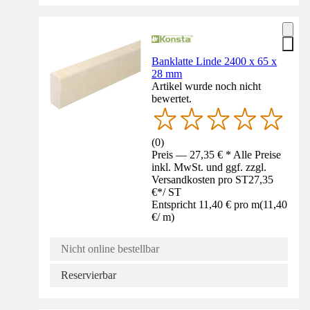
Banklatte Linde 2400 x 65 x
28 mm
Artikel wurde noch nicht
bewertet.
(
0
)
Preis — 27,35 € * Alle Preise
inkl. MwSt. und ggf. zzgl.
Versandkosten pro ST
27,35
€
*
/
ST
Entspricht 11,40 € pro m
(
11,40
€
/
m
)
Nicht online bestellbar
Reservierbar