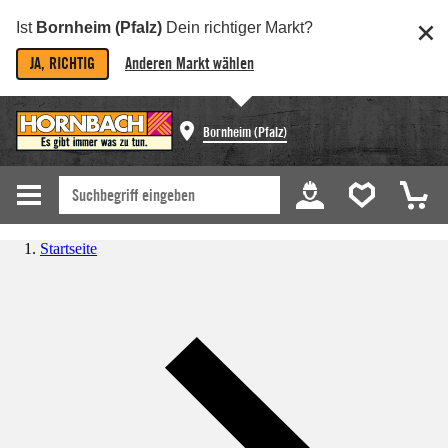
Ist
Bornheim (Pfalz)
Dein richtiger Markt?
JA, RICHTIG
Anderen Markt wählen
Bornheim (Pfalz)
Startseite