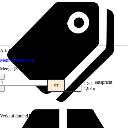
Art.-Nr.
12039964
Mehr Artikeldetails
Menge (ST)
entspricht
1 ST
ST
m
1,98 m
Verkauf durch:
HORNBACH