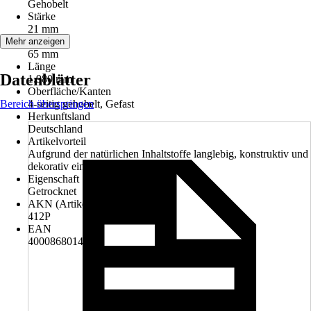
Gehobelt
Stärke
21 mm
Breite
Mehr anzeigen
65 mm
Länge
Datenblätter
1.980 mm
Oberfläche/Kanten
Bereich überspringen
4-seitig gehobelt, Gefast
Herkunftsland
Deutschland
Artikelvorteil
Aufgrund der natürlichen Inhaltstoffe langlebig, konstruktiv und
dekorativ einsetzbar.
Eigenschaft
Getrocknet
AKN (Artikelkurznummer)
412P
EAN
4000868014351