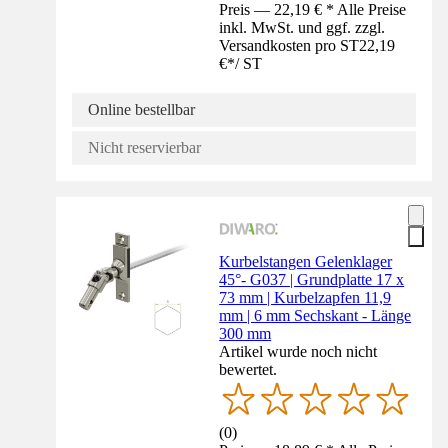
Preis — 22,19 € * Alle Preise
inkl. MwSt. und ggf. zzgl.
Versandkosten pro ST
22,19
€
*
/
ST
Online bestellbar
Nicht reservierbar
Kurbelstangen Gelenklager
45°- G037 | Grundplatte 17 x
73 mm | Kurbelzapfen 11,9
mm | 6 mm Sechskant - Länge
300 mm
Artikel wurde noch nicht
bewertet.
(
0
)