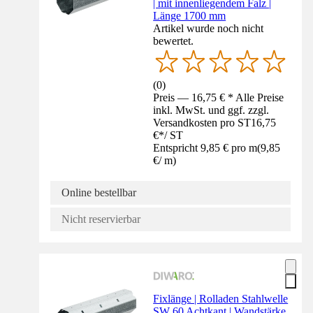
| mit innenliegendem Falz |
Länge 1700 mm
Artikel wurde noch nicht
bewertet.
(
0
)
Preis — 16,75 € * Alle Preise
inkl. MwSt. und ggf. zzgl.
Versandkosten pro ST
16,75
€
*
/
ST
Entspricht 9,85 € pro m
(
9,85
€
/
m
)
Online bestellbar
Nicht reservierbar
Fixlänge | Rolladen Stahlwelle
SW 60 Achtkant | Wandstärke