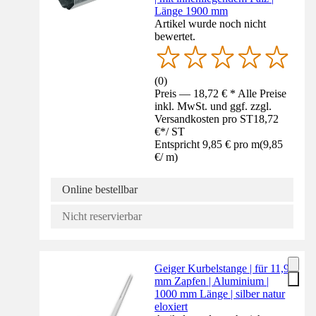
Länge 1900 mm
Artikel wurde noch nicht
bewertet.
(
0
)
Preis — 18,72 € * Alle Preise
inkl. MwSt. und ggf. zzgl.
Versandkosten pro ST
18,72
€
*
/
ST
Entspricht 9,85 € pro m
(
9,85
€
/
m
)
Online bestellbar
Nicht reservierbar
Geiger Kurbelstange | für 11,9
mm Zapfen | Aluminium |
1000 mm Länge | silber natur
eloxiert