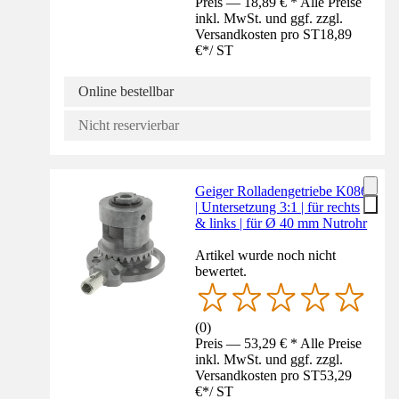
Preis — 18,89 € * Alle Preise
inkl. MwSt. und ggf. zzgl.
Versandkosten pro ST
18,89
€
*
/
ST
Online bestellbar
Nicht reservierbar
Geiger Rolladengetriebe K086
| Untersetzung 3:1 | für rechts
& links | für Ø 40 mm Nutrohr
Artikel wurde noch nicht
bewertet.
(
0
)
Preis — 53,29 € * Alle Preise
inkl. MwSt. und ggf. zzgl.
Versandkosten pro ST
53,29
€
*
/
ST