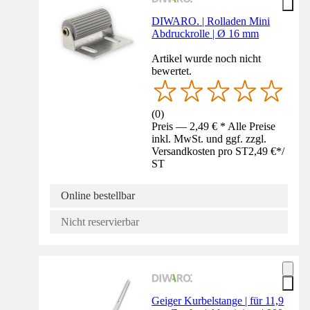
DIWARO. | Rolladen Mini
Abdruckrolle | Ø 16 mm
Artikel wurde noch nicht
bewertet.
(
0
)
Preis — 2,49 € * Alle Preise
inkl. MwSt. und ggf. zzgl.
Versandkosten pro ST
2,49 €
*
/
ST
Online bestellbar
Nicht reservierbar
Geiger Kurbelstange | für 11,9