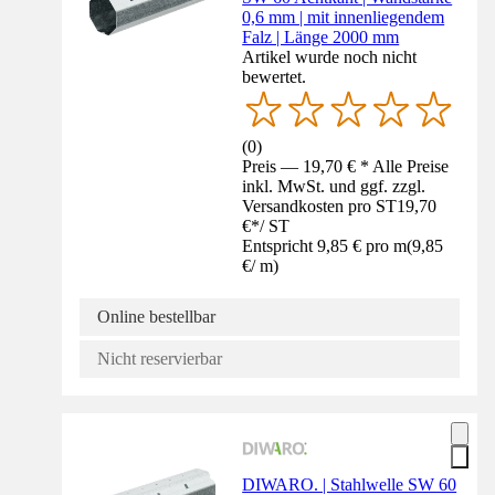
0,6 mm | mit innenliegendem
Falz | Länge 2000 mm
Artikel wurde noch nicht
bewertet.
(
0
)
Preis — 19,70 € * Alle Preise
inkl. MwSt. und ggf. zzgl.
Versandkosten pro ST
19,70
€
*
/
ST
Entspricht 9,85 € pro m
(
9,85
€
/
m
)
Online bestellbar
Nicht reservierbar
DIWARO. | Stahlwelle SW 60