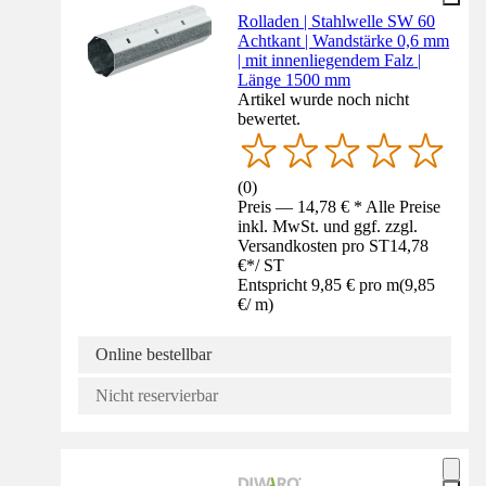
Rolladen | Stahlwelle SW 60
Achtkant | Wandstärke 0,6 mm
| mit innenliegendem Falz |
Länge 1500 mm
Artikel wurde noch nicht
bewertet.
(
0
)
Preis — 14,78 € * Alle Preise
inkl. MwSt. und ggf. zzgl.
Versandkosten pro ST
14,78
€
*
/
ST
Entspricht 9,85 € pro m
(
9,85
€
/
m
)
Online bestellbar
Nicht reservierbar