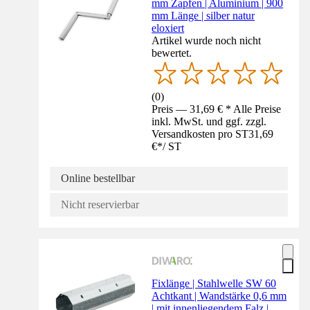
mm Zapfen | Aluminium | 900
mm Länge | silber natur
eloxiert
Artikel wurde noch nicht
bewertet.
(
0
)
Preis — 31,69 € * Alle Preise
inkl. MwSt. und ggf. zzgl.
Versandkosten pro ST
31,69
€
*
/
ST
Online bestellbar
Nicht reservierbar
Fixlänge | Stahlwelle SW 60
Achtkant | Wandstärke 0,6 mm
| mit innenliegendem Falz |