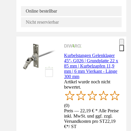
Online bestellbar
Nicht reservierbar
Kurbelstangen Gelenklager
45°- G026 | Grundplatte 22 x
85 mm | Kurbelzapfen 11,9
mm | 6 mm Vierkant - Länge
300 mm
Artikel wurde noch nicht
bewertet.
(
0
)
Preis — 22,19 € * Alle Preise
inkl. MwSt. und ggf. zzgl.
Versandkosten pro ST
22,19
€
*
/
ST