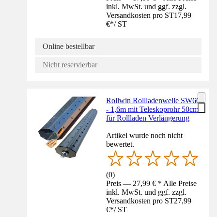
inkl. MwSt. und ggf. zzgl.
Versandkosten pro ST
17,99
€
*
/
ST
Online bestellbar
Nicht reservierbar
Rollwin Rollladenwelle SW60
- 1,6m mit Teleskoprohr 50cm
für Rollladen Verlängerung
Artikel wurde noch nicht
bewertet.
(
0
)
Preis — 27,99 € * Alle Preise
inkl. MwSt. und ggf. zzgl.
Versandkosten pro ST
27,99
€
*
/
ST