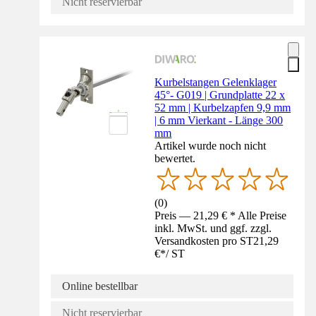
Nicht reservierbar
Kurbelstangen Gelenklager
45°- G019 | Grundplatte 22 x
52 mm | Kurbelzapfen 9,9 mm
| 6 mm Vierkant - Länge 300
mm
Artikel wurde noch nicht
bewertet.
(
0
)
Preis — 21,29 € * Alle Preise
inkl. MwSt. und ggf. zzgl.
Versandkosten pro ST
21,29
€
*
/
ST
Online bestellbar
Nicht reservierbar