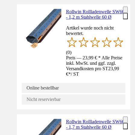
Rollwin Rollladenwelle SW60
- 1,2 m Stahlwelle 60 Ø
Artikel wurde noch nicht
bewertet.
(
0
)
Preis — 23,99 € * Alle Preise
inkl. MwSt. und ggf. zzgl.
Versandkosten pro ST
23,99
€
*
/
ST
Online bestellbar
Nicht reservierbar
Rollwin Rollladenwelle SW60
- 1,7 m Stahlwelle 60 Ø