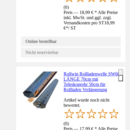
(
0
)
Preis — 18,99 € * Alle Preise
inkl. MwSt. und ggf. zzgl.
Versandkosten pro ST
18,99
€
*
/
ST
Online bestellbar
Nicht reservierbar
Rollwin Rollladenwelle SW60
LÄNGE 70cm mit
Teleskoprohr 50cm für
Rollladen Verlängerung
Artikel wurde noch nicht
bewertet.
(
0
)
Preis — 17,99 € * Alle Preise