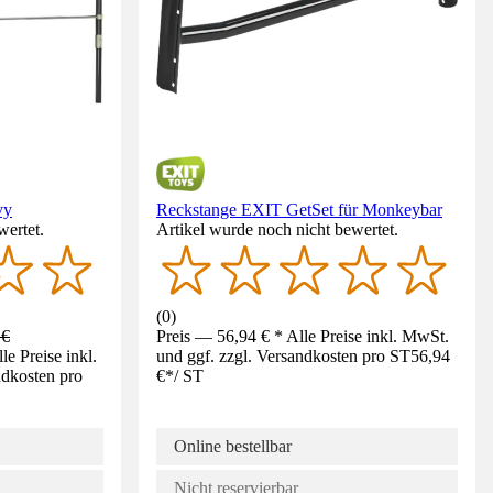
vy
Reckstange EXIT GetSet für Monkeybar
wertet.
Artikel wurde noch nicht bewertet.
(
0
)
 €
Preis — 56,94 € * Alle Preise inkl. MwSt.
e Preise inkl.
und ggf. zzgl. Versandkosten pro ST
56,94
ndkosten pro
€
*
/
ST
Online bestellbar
Nicht reservierbar