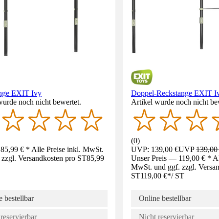
nge EXIT Ivy
Doppel-Reckstange EXIT I
wurde noch nicht bewertet.
Artikel wurde noch nicht be
(
0
)
85,99 € * Alle Preise inkl. MwSt.
UVP: 139,00 €
UVP
139,00
 zzgl. Versandkosten pro ST
85,99
Unser Preis — 119,00 € * All
MwSt. und ggf. zzgl. Versa
ST
119,00 €
*
/
ST
 bestellbar
Online bestellbar
reservierbar
Nicht reservierbar