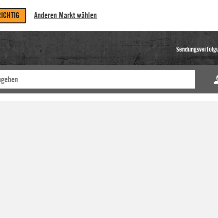
RICHTIG
Anderen Markt wählen
Sendungsverfolg