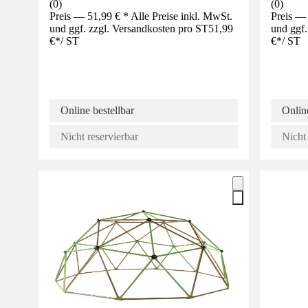
(
0
)
(
0
)
Preis — 51,99 € * Alle Preise inkl. MwSt.
Preis — 
und ggf. zzgl. Versandkosten pro ST
51,99
und ggf.
€
*
/
ST
€
*
/
ST
Online bestellbar
Online
Nicht reservierbar
Nicht 