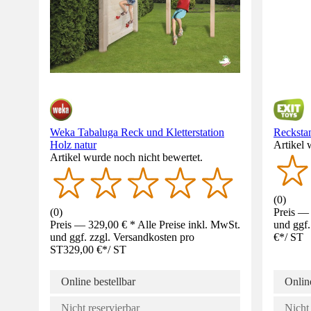
Weka Tabaluga Reck und Kletterstation
Recksta
Holz natur
Artikel 
Artikel wurde noch nicht bewertet.
(
0
)
(
0
)
Preis — 
Preis — 329,00 € * Alle Preise inkl. MwSt.
und ggf.
und ggf. zzgl. Versandkosten pro
€
*
/
ST
ST
329,00 €
*
/
ST
Online bestellbar
Online
Nicht reservierbar
Nicht 