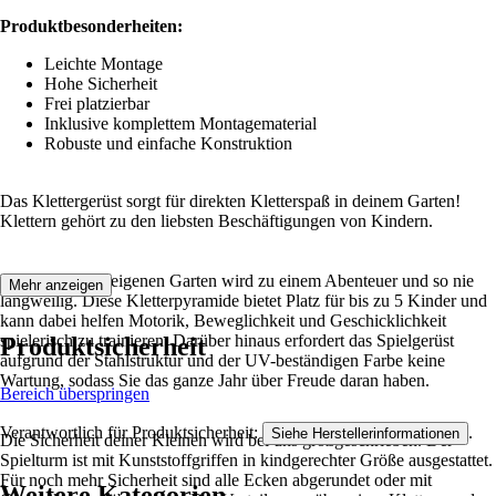
Produktbesonderheiten:
Leichte Montage
Hohe Sicherheit
Frei platzierbar
Inklusive komplettem Montagematerial
Robuste und einfache Konstruktion
Das Klettergerüst sorgt für direkten Kletterspaß in deinem Garten!
Klettern gehört zu den liebsten Beschäftigungen von Kindern.
Das Spielen im eigenen Garten wird zu einem Abenteuer und so nie
Mehr anzeigen
langweilig. Diese Kletterpyramide bietet Platz für bis zu 5 Kinder und
kann dabei helfen Motorik, Beweglichkeit und Geschicklichkeit
spielerisch zu trainieren. Darüber hinaus erfordert das Spielgerüst
Produktsicherheit
aufgrund der Stahlstruktur und der UV-beständigen Farbe keine
Wartung, sodass Sie das ganze Jahr über Freude daran haben.
Bereich überspringen
Verantwortlich für Produktsicherheit:
.
Siehe Herstellerinformationen
Die Sicherheit deiner Kleinen wird bei uns großgeschrieben. Der
Spielturm ist mit Kunststoffgriffen in kindgerechter Größe ausgestattet.
Für noch mehr Sicherheit sind alle Ecken abgerundet oder mit
Weitere Kategorien