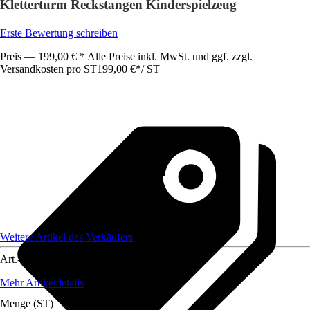
Kletterturm Reckstangen Kinderspielzeug
Erste Bewertung schreiben
Preis — 199,00 € * Alle Preise inkl. MwSt. und ggf. zzgl.
Versandkosten pro ST
199,00 €
*
/
ST
Weitere Artikel des Verkäufers
Art.-Nr.
12170745
Mehr Artikeldetails
Menge (ST)