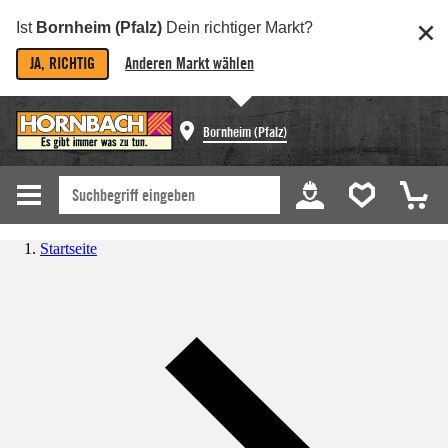
Ist
Bornheim (Pfalz)
Dein richtiger Markt?
JA, RICHTIG
Anderen Markt wählen
Bornheim (Pfalz)
Startseite