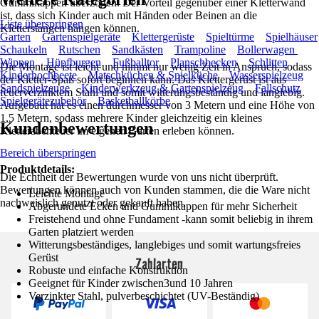
Gummikappen überzogen. Der Vorteil gegenüber einer Kletterwand
ist, dass sich Kinder auch mit Händen oder Beinen an die
Liste überspringen
Kletterstangen hängen können.
Garten
Gartenspielgeräte
Klettergerüste
Spieltürme
Spielhäuser
Schaukeln
Rutschen
Sandkästen
Trampoline
Bollerwagen
Wippen
Hüpfburgen
Fußballtor
Planschbecken
Schlitten
Die Montage ist leicht und nimmt nur wenig Zeit in Anspruch, sodass
Kinderhochbeete
Matschküchen & Spielküche
Wasserspielzeug
der Kletter-Spaß sofort beginnen kann. Das Klettergerüst ist aus
Sandspielzeuge
Kinderwerkzeug & Gartenspielzeug
Fallschutz
feuerverzinktem Stahl und somit witterungsbeständig und langlebig.
Spielgerätezubehör
Basketballkörbe
Aufgebaut hat es einen durchmesser von 3 Metern und eine Höhe von
1,5 Metern, sodass mehrere Kinder gleichzeitig ein kleines
Kundenbewertungen
Kletterabenteuer im eigenen Garten erleben können.
Bereich überspringen
Produktdetails:
Die Echtheit der Bewertungen wurde von uns nicht überprüft.
Bewertungen können auch von Kunden stammen, die die Ware nicht
Leichte Montage
nachweislich genutzt oder gekauft haben.
Abgerundete Ecken und Gummikappen für mehr Sicherheit
Freistehend und ohne Fundament -kann somit beliebig in ihrem
Garten platziert werden
Witterungsbeständiges, langlebiges und somit wartungsfreies
Gerüst
Zahlarten
Robuste und einfache Konstruktion
Geeignet für Kinder zwischen3und 10 Jahren
Verzinkter Stahl, pulverbeschichtet (UV-Beständig)