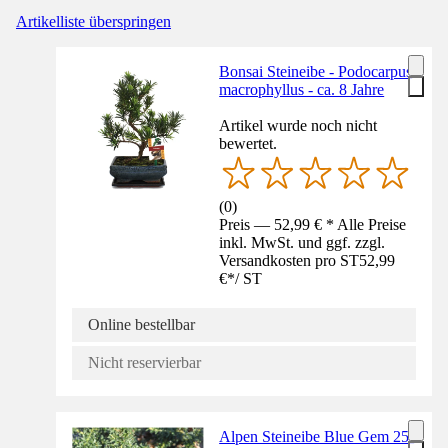
Artikelliste überspringen
Bonsai Steineibe - Podocarpus
macrophyllus - ca. 8 Jahre
Artikel wurde noch nicht
bewertet.
(
0
)
Preis — 52,99 € * Alle Preise
inkl. MwSt. und ggf. zzgl.
Versandkosten pro ST
52,99
€
*
/
ST
Online bestellbar
Nicht reservierbar
Alpen Steineibe Blue Gem 25-