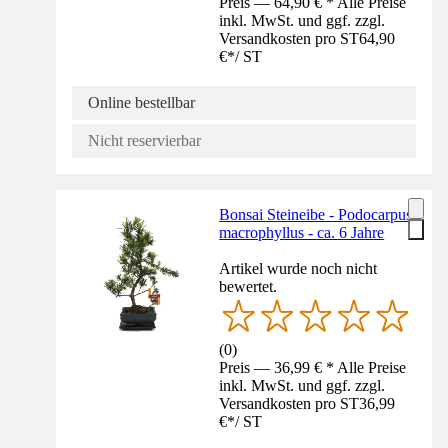
Preis — 64,90 € * Alle Preise
inkl. MwSt. und ggf. zzgl.
Versandkosten pro ST
64,90
€
*
/
ST
Online bestellbar
Nicht reservierbar
Bonsai Steineibe - Podocarpus
macrophyllus - ca. 6 Jahre
Artikel wurde noch nicht
bewertet.
(
0
)
Preis — 36,99 € * Alle Preise
inkl. MwSt. und ggf. zzgl.
Versandkosten pro ST
36,99
€
*
/
ST