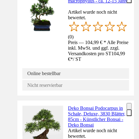
macrophyllus - ca. 12-15 Jahre
Artikel wurde noch nicht
bewertet.
(
0
)
Preis — 104,99 € * Alle Preise
inkl. MwSt. und ggf. zzgl.
Versandkosten pro ST
104,99
€
*
/
ST
Online bestellbar
Nicht reservierbar
Deko Bonsai Podocarpus in
Schale, Deluxe, 3830 Blätter,
85cm - Künstlicher Bonsai -
Deko Bonsai
Artikel wurde noch nicht
bewertet.