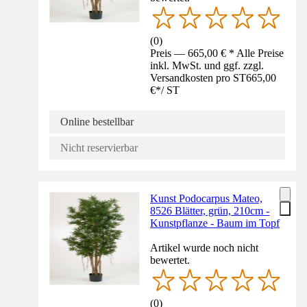
(
0
)
Preis — 665,00 € * Alle Preise
inkl. MwSt. und ggf. zzgl.
Versandkosten pro ST
665,00
€
*
/
ST
Online bestellbar
Nicht reservierbar
Kunst Podocarpus Mateo,
8526 Blätter, grün, 210cm -
Kunstpflanze - Baum im Topf
Artikel wurde noch nicht
bewertet.
(
0
)