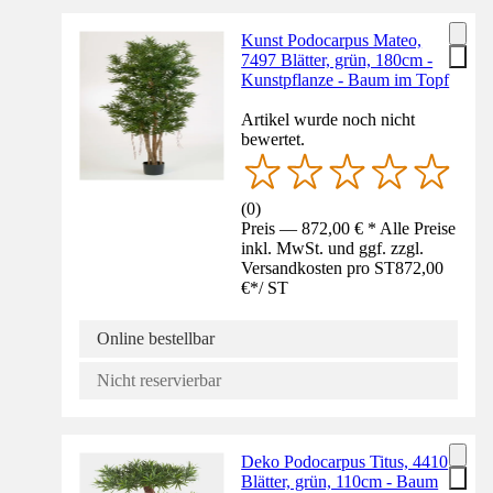
Kunst Podocarpus Mateo,
7497 Blätter, grün, 180cm -
Kunstpflanze - Baum im Topf
Artikel wurde noch nicht
bewertet.
(
0
)
Preis — 872,00 € * Alle Preise
inkl. MwSt. und ggf. zzgl.
Versandkosten pro ST
872,00
€
*
/
ST
Online bestellbar
Nicht reservierbar
Deko Podocarpus Titus, 4410
Blätter, grün, 110cm - Baum