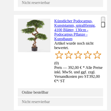
Nicht reservierbar
Künstlicher Podocarpus,
Kunststamm, spiralförmig,
4100 Blätter, 130cm -
Podocarpus Pflanze -
Kunstbaum
Artikel wurde noch nicht
bewertet.
(
0
)
Preis — 392,00 € * Alle Preise
inkl. MwSt. und ggf. zzgl.
Versandkosten pro ST
392,00
€
*
/
ST
Online bestellbar
Nicht reservierbar