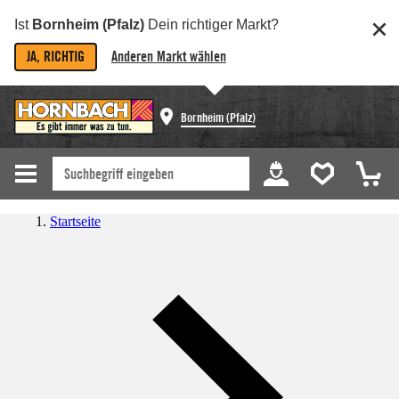
Ist
Bornheim (Pfalz)
Dein richtiger Markt?
JA, RICHTIG
Anderen Markt wählen
Bornheim (Pfalz)
Startseite