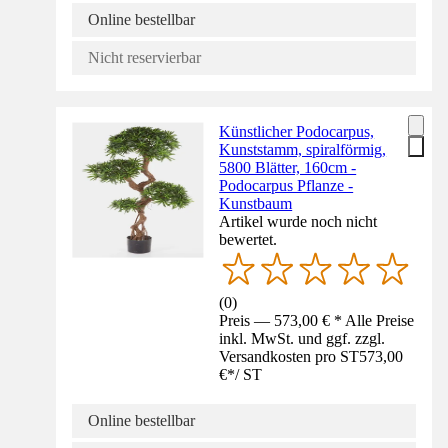
Online bestellbar
Nicht reservierbar
Künstlicher Podocarpus,
Kunststamm, spiralförmig,
5800 Blätter, 160cm -
Podocarpus Pflanze -
Kunstbaum
Artikel wurde noch nicht
bewertet.
(
0
)
Preis — 573,00 € * Alle Preise
inkl. MwSt. und ggf. zzgl.
Versandkosten pro ST
573,00
€
*
/
ST
Online bestellbar