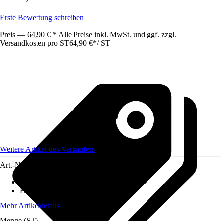
Erste Bewertung schreiben
Preis — 64,90 € * Alle Preise inkl. MwSt. und ggf. zzgl.
Versandkosten pro ST
64,90 €
*
/
ST
Weitere Artikel des Verkäufers
Art.-Nr.
12750900
Artikeltyp
:
Kunstbaum
Höhe
:
30 cm
Mehr Artikeldetails
Menge (ST)