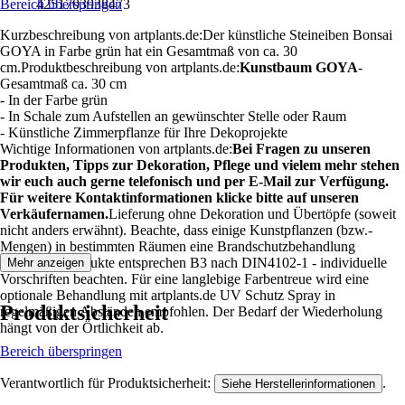
Bereich überspringen
4251703938473
Kurzbeschreibung von artplants.de:Der künstliche Steineiben Bonsai
GOYA in Farbe grün hat ein Gesamtmaß von ca. 30
cm.Produktbeschreibung von artplants.de:
Kunstbaum GOYA
-
Gesamtmaß ca. 30 cm
- In der Farbe grün
- In Schale zum Aufstellen an gewünschter Stelle oder Raum
- Künstliche Zimmerpflanze für Ihre Dekoprojekte
Wichtige Informationen von artplants.de:
Bei Fragen zu unseren
Produkten, Tipps zur Dekoration, Pflege und vielem mehr stehen
wir euch auch gerne telefonisch und per E-Mail zur Verfügung.
Für weitere Kontaktinformationen klicke bitte auf unseren
Verkäufernamen.
Lieferung ohne Dekoration und Übertöpfe (soweit
nicht anders erwähnt). Beachte, dass einige Kunstpflanzen (bzw.-
Mengen) in bestimmten Räumen eine Brandschutzbehandlung
benötigen. Produkte entsprechen B3 nach DIN4102-1 - individuelle
Mehr anzeigen
Vorschriften beachten. Für eine langlebige Farbentreue wird eine
optionale Behandlung mit artplants.de UV Schutz Spray in
Produktsicherheit
regelmäßigen Abständen empfohlen. Der Bedarf der Wiederholung
hängt von der Örtlichkeit ab.
Bereich überspringen
Verantwortlich für Produktsicherheit:
.
Siehe Herstellerinformationen