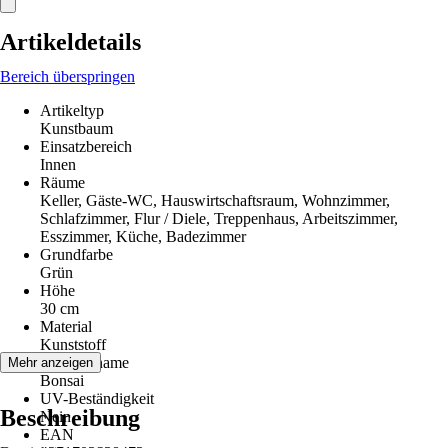
Artikeldetails
Bereich überspringen
Artikeltyp
Kunstbaum
Einsatzbereich
Innen
Räume
Keller, Gäste-WC, Hauswirtschaftsraum, Wohnzimmer,
Schlafzimmer, Flur / Diele, Treppenhaus, Arbeitszimmer,
Esszimmer, Küche, Badezimmer
Grundfarbe
Grün
Höhe
30 cm
Material
Kunststoff
Pflanzenname
Mehr anzeigen
Bonsai
UV-Beständigkeit
Beschreibung
Nein
EAN