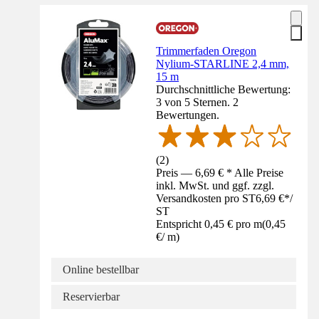
Trimmerfaden Oregon
Nylium-STARLINE 2,4 mm,
15 m
Durchschnittliche Bewertung:
3 von 5 Sternen. 2
Bewertungen.
(
2
)
Preis — 6,69 € * Alle Preise
inkl. MwSt. und ggf. zzgl.
Versandkosten pro ST
6,69 €
*
/
ST
Entspricht 0,45 € pro m
(
0,45
€
/
m
)
Online bestellbar
Reservierbar