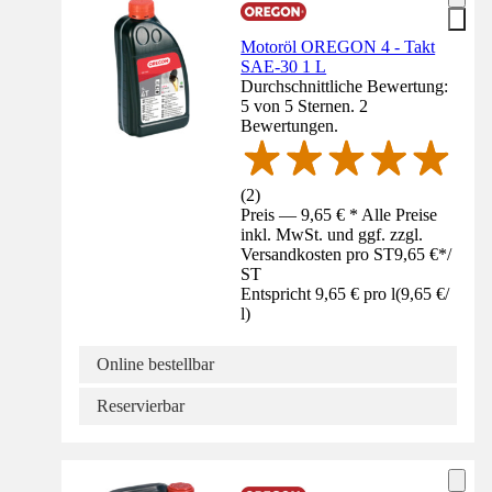
Motoröl OREGON 4 - Takt
SAE-30 1 L
Durchschnittliche Bewertung:
5 von 5 Sternen. 2
Bewertungen.
(
2
)
Preis — 9,65 € * Alle Preise
inkl. MwSt. und ggf. zzgl.
Versandkosten pro ST
9,65 €
*
/
ST
Entspricht 9,65 € pro l
(
9,65 €
/
l
)
Online bestellbar
Reservierbar