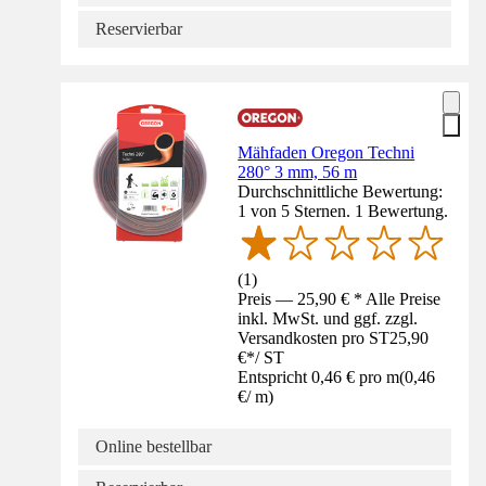
Reservierbar
Mähfaden Oregon Techni
280° 3 mm, 56 m
Durchschnittliche Bewertung:
1 von 5 Sternen. 1 Bewertung.
(
1
)
Preis — 25,90 € * Alle Preise
inkl. MwSt. und ggf. zzgl.
Versandkosten pro ST
25,90
€
*
/
ST
Entspricht 0,46 € pro m
(
0,46
€
/
m
)
Online bestellbar