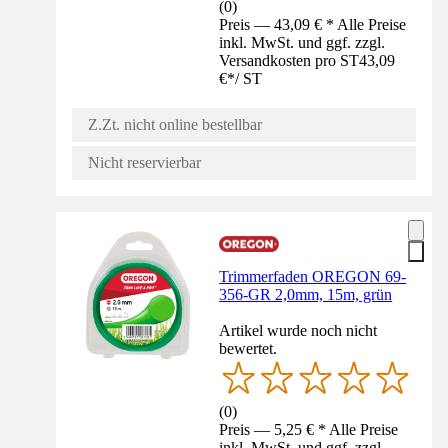
(
0
)
Preis — 43,09 € * Alle Preise
inkl. MwSt. und ggf. zzgl.
Versandkosten pro ST
43,09
€
*
/
ST
Z.Zt. nicht online bestellbar
Nicht reservierbar
Trimmerfaden OREGON 69-
356-GR 2,0mm, 15m, grün
Artikel wurde noch nicht
bewertet.
(
0
)
Preis — 5,25 € * Alle Preise
inkl. MwSt. und ggf. zzgl.