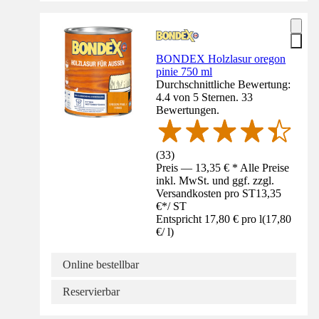
BONDEX Holzlasur oregon
pinie 750 ml
Durchschnittliche Bewertung:
4.4 von 5 Sternen. 33
Bewertungen.
(
33
)
Preis — 13,35 € * Alle Preise
inkl. MwSt. und ggf. zzgl.
Versandkosten pro ST
13,35
€
*
/
ST
Entspricht 17,80 € pro l
(
17,80
€
/
l
)
Online bestellbar
Reservierbar