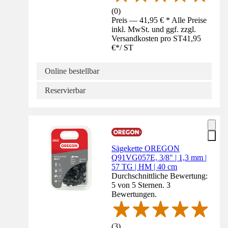
(
0
)
Preis — 41,95 € * Alle Preise
inkl. MwSt. und ggf. zzgl.
Versandkosten pro ST
41,95
€
*
/
ST
Online bestellbar
Reservierbar
Sägekette OREGON
Q91VG057E, 3/8" | 1,3 mm |
57 TG | HM | 40 cm
Durchschnittliche Bewertung:
5 von 5 Sternen. 3
Bewertungen.
(
3
)