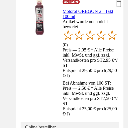
Motoröl OREGON 2 - Takt
100 ml
Artikel wurde noch nicht
bewertet.
(
0
)
Preis — 2,95 € * Alle Preise
inkl. MwSt. und ggf. zzgl.
Versandkosten pro ST
2,95 €
*
/
ST
Entspricht 29,50 € pro l
(
29,50
€
/
l
)
Bei Abnahme von 100 ST:
Preis — 2,50 € * Alle Preise
inkl. MwSt. und ggf. zzgl.
Versandkosten pro ST
2,50 €
*
/
ST
Entspricht 25,00 € pro l
(
25,00
€
/
l
)
Online bestellbar