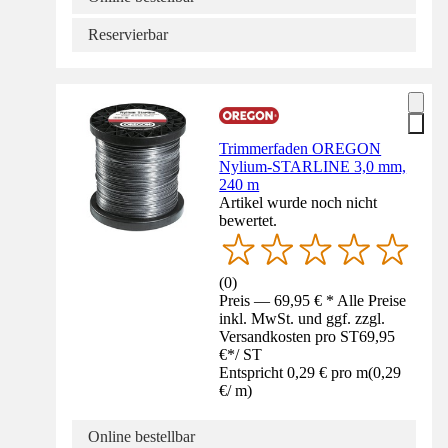
Reservierbar
Trimmerfaden OREGON
Nylium-STARLINE 3,0 mm,
240 m
Artikel wurde noch nicht
bewertet.
(
0
)
Preis — 69,95 € * Alle Preise
inkl. MwSt. und ggf. zzgl.
Versandkosten pro ST
69,95
€
*
/
ST
Entspricht 0,29 € pro m
(
0,29
€
/
m
)
Online bestellbar