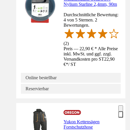
Nylium Starline 2,4mm, 90m
Durchschnittliche Bewertung:
4 von 5 Sternen. 2
Bewertungen.
(
2
)
Preis — 22,90 € * Alle Preise
inkl. MwSt. und ggf. zzgl.
Versandkosten pro ST
22,90
€
*
/
ST
Online bestellbar
Reservierbar
Yukon Kettensägen
Forstschutzhose