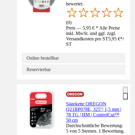
bewertet.
(
0
)
Preis — 5,95 € * Alle Preise
inkl. MwSt. und ggf. zzgl.
Versandkosten pro ST
5,95 €
*
/
ST
Online bestellbar
Reservierbar
Sägekette OREGON
Q21BP078E, 325"| 1,5 mm |
78 TG | HM | ControlCut™
50 cm
Durchschnittliche Bewertung:
5 von 5 Sternen. 1 Bewertung.