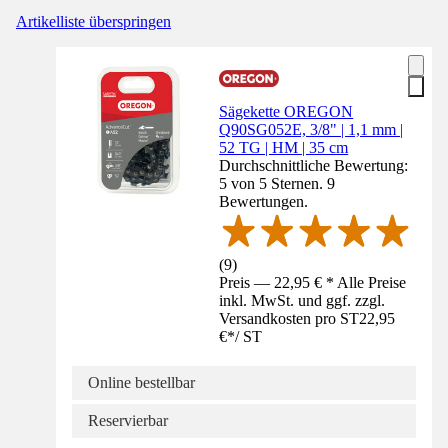
Artikelliste überspringen
Sägekette OREGON
Q90SG052E, 3/8" | 1,1 mm |
52 TG | HM | 35 cm
Durchschnittliche Bewertung:
5 von 5 Sternen. 9
Bewertungen.
(
9
)
Preis — 22,95 € * Alle Preise
inkl. MwSt. und ggf. zzgl.
Versandkosten pro ST
22,95
€
*
/
ST
Online bestellbar
Reservierbar