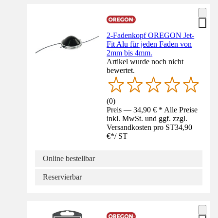
2-Fadenkopf OREGON Jet-
Fit Alu für jeden Faden von
2mm bis 4mm.
Artikel wurde noch nicht
bewertet.
(
0
)
Preis — 34,90 € * Alle Preise
inkl. MwSt. und ggf. zzgl.
Versandkosten pro ST
34,90
€
*
/
ST
Online bestellbar
Reservierbar