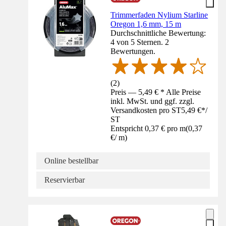
Trimmerfaden Nylium Starline
Oregon 1,6 mm, 15 m
Durchschnittliche Bewertung:
4 von 5 Sternen. 2
Bewertungen.
(
2
)
Preis — 5,49 € * Alle Preise
inkl. MwSt. und ggf. zzgl.
Versandkosten pro ST
5,49 €
*
/
ST
Entspricht 0,37 € pro m
(
0,37
€
/
m
)
Online bestellbar
Reservierbar