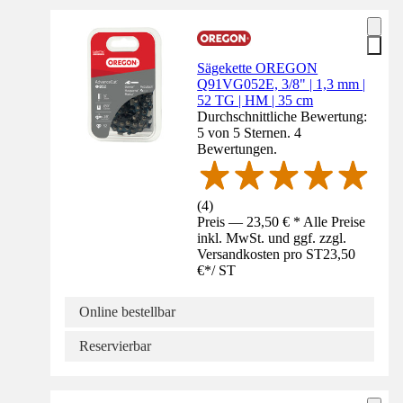
Sägekette OREGON
Q91VG052E, 3/8" | 1,3 mm |
52 TG | HM | 35 cm
Durchschnittliche Bewertung:
5 von 5 Sternen. 4
Bewertungen.
(
4
)
Preis — 23,50 € * Alle Preise
inkl. MwSt. und ggf. zzgl.
Versandkosten pro ST
23,50
€
*
/
ST
Online bestellbar
Reservierbar