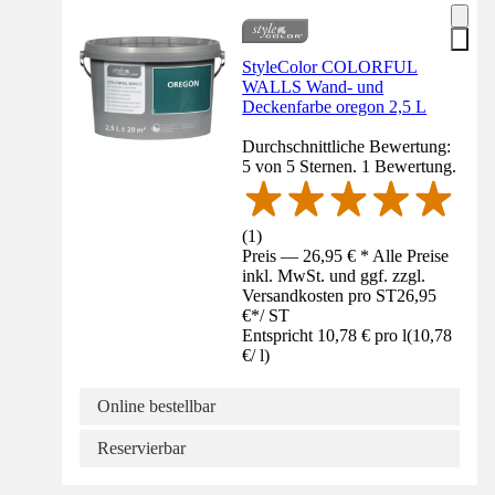
StyleColor COLORFUL
WALLS Wand- und
Deckenfarbe oregon 2,5 L
Durchschnittliche Bewertung:
5 von 5 Sternen. 1 Bewertung.
(
1
)
Preis — 26,95 € * Alle Preise
inkl. MwSt. und ggf. zzgl.
Versandkosten pro ST
26,95
€
*
/
ST
Entspricht 10,78 € pro l
(
10,78
€
/
l
)
Online bestellbar
Reservierbar