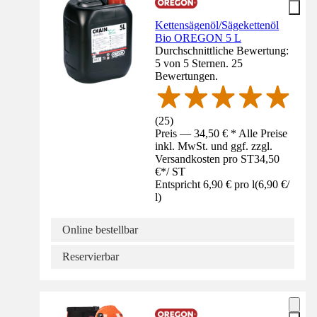
Kettensägenöl/Sägekettenöl
Bio OREGON 5 L
Durchschnittliche Bewertung:
5 von 5 Sternen. 25
Bewertungen.
(
25
)
Preis — 34,50 € * Alle Preise
inkl. MwSt. und ggf. zzgl.
Versandkosten pro ST
34,50
€
*
/
ST
Entspricht 6,90 € pro l
(
6,90 €
/
l
)
Online bestellbar
Reservierbar