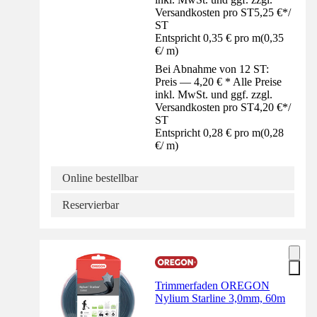
Versandkosten pro ST
5,25 €
*
/
ST
Entspricht 0,35 € pro m
(
0,35
€
/
m
)
Bei Abnahme von 12 ST:
Preis — 4,20 € * Alle Preise
inkl. MwSt. und ggf. zzgl.
Versandkosten pro ST
4,20 €
*
/
ST
Entspricht 0,28 € pro m
(
0,28
€
/
m
)
Online bestellbar
Reservierbar
Trimmerfaden OREGON
Nylium Starline 3,0mm, 60m