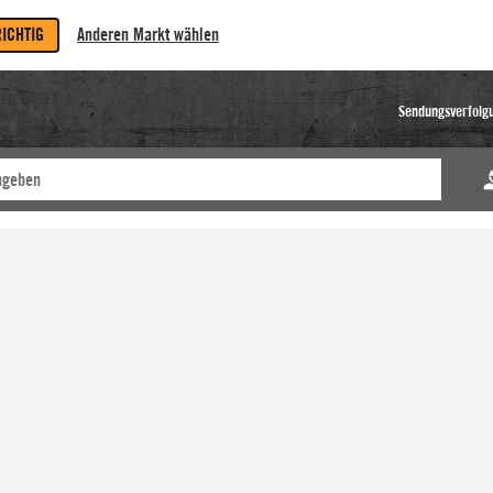
RICHTIG
Anderen Markt wählen
Sendungsverfolg